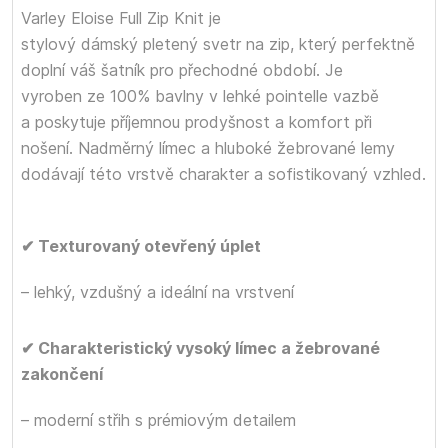
Varley Eloise Full Zip Knit je
stylový dámský pletený svetr na zip, který perfektně
doplní váš šatník pro přechodné období. Je
vyroben ze 100% bavlny v lehké pointelle vazbě
a poskytuje příjemnou prodyšnost a komfort při
nošení. Nadměrný límec a hluboké žebrované lemy
dodávají této vrstvě charakter a sofistikovaný vzhled.
✔ Texturovaný otevřený úplet
– lehký, vzdušný a ideální na vrstvení
✔ Charakteristický vysoký límec a žebrované
zakončení
– moderní střih s prémiovým detailem