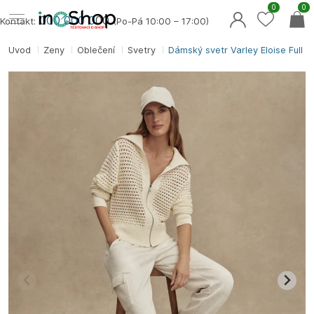
0
0
000 000 0
00
Kontakt:
(Po-Pá 10:00 – 17:00)
Úvod
Ženy
Oblečení
Svetry
Dámský svetr Varley Eloise Full Zi