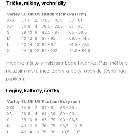
Trička, mikiny, vrchní díly
Varley
EU
UK
US
Hrudník (cm)
Pas (cm)
XXS
34
6
2
74,5 - 78,5
57 - 61
XS
36
8
4
78,5 - 82,5
61 - 65
S
38
10
6
82,5 - 87
65 - 69,5
M
40
12
8
87 - 92
69,5 - 74,5
L
42
14
10
92 - 97
74,5 - 79,5
XL
44
16
12
97 - 102
79,5 - 84,5
Hrudník: měřte v nejširším bodě hrudníku. Pas: měřte v
nejužším místě mezi žebry a boky, obvykle těsně nad
pupíkem.
Legíny, kalhoty, šortky
Varley
EU
UK
US
Pas (cm)
Boky (cm)
XXS
34
6
2
57 - 61
85 - 89
XS
36
8
4
61 - 66
89 - 93
S
38
10
6
66 - 70
93 - 96,5
M
40
12
8
70 - 75
96,5 - 101,5
L
42
14
10
75 - 80
101,5 - 107