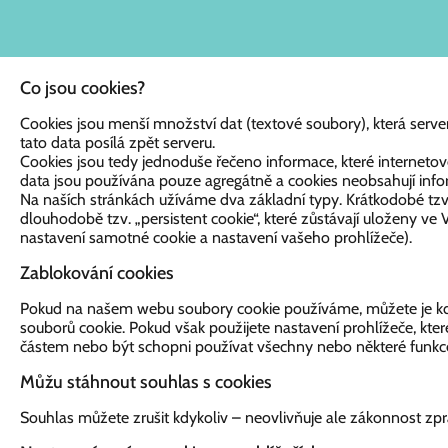
Co jsou cookies?
Cookies jsou menší množství dat (textové soubory), která server 
tato data posílá zpět serveru.
Cookies jsou tedy jednoduše řečeno informace, které internetové
data jsou používána pouze agregátně a cookies neobsahují inf
Na naších stránkách užíváme dva základní typy. Krátkodobé tzv.
dlouhodobě tzv. „persistent cookie“, které zůstávají uloženy 
nastavení samotné cookie a nastavení vašeho prohlížeče).
Zablokování cookies
Pokud na našem webu soubory cookie používáme, můžete je kdy
souborů cookie. Pokud však použijete nastavení prohlížeče, kt
částem nebo být schopni používat všechny nebo některé funkce
Můžu stáhnout souhlas s cookies
Souhlas můžete zrušit kdykoliv – neovlivňuje ale zákonnost zpr