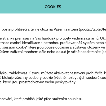
COOKIES
pošle prohlížeči a ten je uloží na Vašem zařízení (počítač/tablet/te
 stránky přenášejí na Váš harddisk pro účely vedení záznamů. Uklá
ormace osobní identifikace a nemohou profilovat náš systém nebo 
 „session cookie“ které jsou pouze dočasné a zůstávají uloženy ve
ve Vašem zařízení mnohem déle nebo dokud je ručně neodstraníte (d
koli zablokovat. K tomu můžete aktivovat nastavení prohlížeče, 
eré blokuje všechny soubory cookie (včetně nezbytných souborů co
, které jsou prostřednictvím webu poskytovány.
acování, které probíhá ještě před stažením souhlasu.