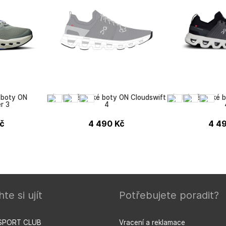
 boty ON
Pánské běžecké boty ON Cloudswift
Pánské běžecké b
r 3
4
č
4 490
Kč
4 4
ON
ON
te si ujít
Potřebujete poradit?
SPORT CLUB
Vracení a reklamace