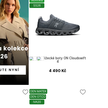
Novinka
SS26
Pánské běžecké boty ON Cloudswift
4
4 490
Kč
DEN MATEK
DEN OTCŮ
ON
IVA20