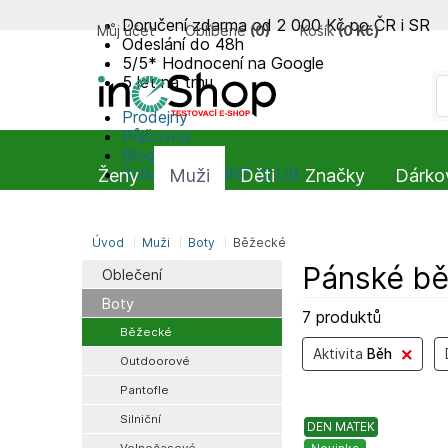
Doručení zdarma od 2 000 Kč po ČR i SR
Můj účet
Oblíbené
(
0
)
Košík
(
0 Kč
)
Odeslání do 48h
5/5* Hodnocení na Google
5 let na trhu
Prodejny
Půjčovna
Blog
SUMMIT-SPORT CLUB
Ženy
Muži
Děti
Značky
Dárko
Úvod
Muži
Boty
Běžecké
Pánské běž
Oblečení
Boty
7 produktů
Běžecké
Aktivita
Běh
Outdoorové
Pantofle
Silniční
DEN MATEK