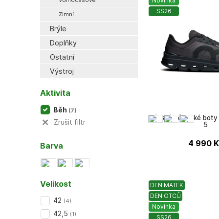
Volnočasové
Novinka
SS26
Zimní
Brýle
Doplňky
Ostatní
Výstroj
Aktivita
Běh
(
7
)
Pánské běžecké boty
Zrušit filtr
5
4 990
K
Barva
Velikost
DEN MATEK
DEN OTCŮ
42
(
4
)
ON
Novinka
42,5
(
1
)
SS26