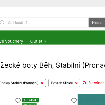
Hledat
vé vouchery
Outlet ⚡️
ecké boty Běh, Stabilní (Pronač
Zrušit všech
Došlap
Stabilní (Pronační)
Povrch
Silnice
DEN MATEK