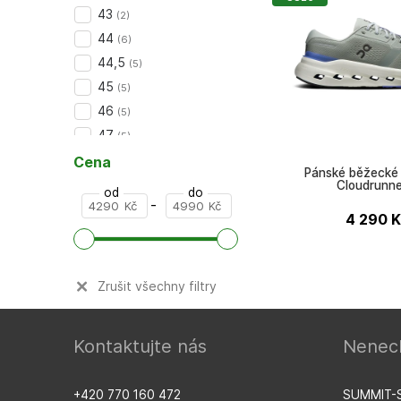
43
(
2
)
44
(
6
)
44,5
(
5
)
45
(
5
)
46
(
5
)
47
(
5
)
další (+1)
Cena
Pánské běžecké
Cloudrunne
od
do
-
Kč
Kč
4 290
K
Zrušit všechny filtry
ON
Kontaktujte nás
Nenech
+420 770 160 472
SUMMIT-