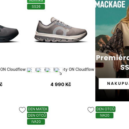
Novinka
SS26
 ON Cloudflow
Pánské běžecké boty ON Cloudflow
5
č
4 990
Kč
DEN MATEK
DEN OTCŮ
DEN OTCŮ
IVA20
ON
IVA20