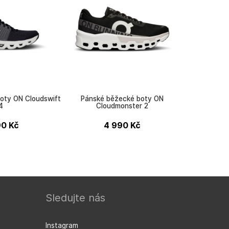
oty ON Cloudswift
Pánské běžecké boty ON
4
Cloudmonster 2
90
Kč
4 990
Kč
ON
Sledujte nás
Instagram