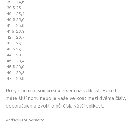
39
24,6
39,5
25
40
25,4
40,5
25,6
41
25,9
41,5
26,3
42
26,7
43
27,1
43,5
27,6
44
28
45
28,4
45,5
28,9
46
29,3
47
29,9
Boty Cariuma jsou unisex a sedí na velikost. Pokud
máte širší nohu nebo je vaše velikost mezi dvěma čísly,
doporučujeme zvolit o půl čísla větší velikost.
Potřebujete poradit?