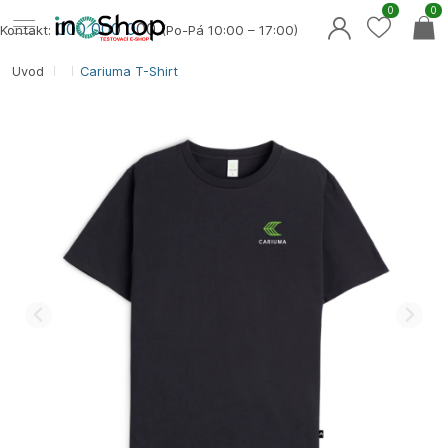
0
0
000 000 0
00
Kontakt:
(Po-Pá 10:00 – 17:00)
Úvod
Cariuma T-Shirt