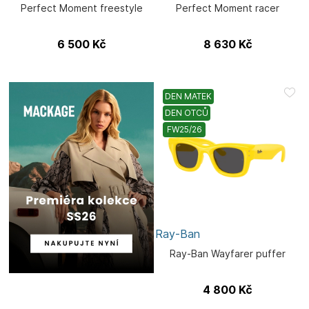
Perfect Moment freestyle
Perfect Moment racer
6 500
Kč
8 630
Kč
DEN MATEK
DEN OTCŮ
FW25/26
Ray-Ban
Ray-Ban Wayfarer puffer
4 800
Kč