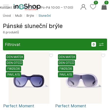
0
0
000 000 0
00
Kontakt:
(Po-Pá 10:00 – 17:00)
Úvod
Muži
Brýle
Sluneční
Pánské sluneční brýle
6 produktů
Filtrovat
DEN MATEK
DEN MATEK
DEN OTCŮ
DEN OTCŮ
FW25/26
FW25/26
PAVLA15
PAVLA15
Perfect Moment
Perfect Moment