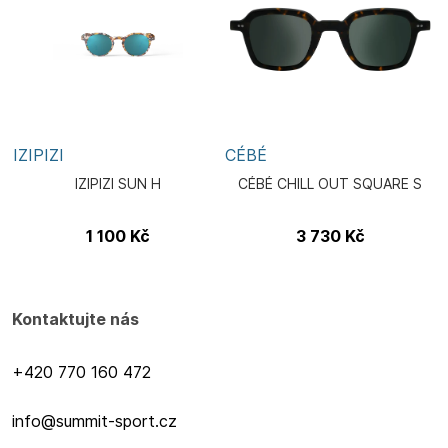
IZIPIZI
CÉBÉ
IZIPIZI SUN H
CÉBÉ CHILL OUT SQUARE S
1 100
Kč
3 730
Kč
Kontaktujte nás
+420 770 160 472
info@summit-sport.cz