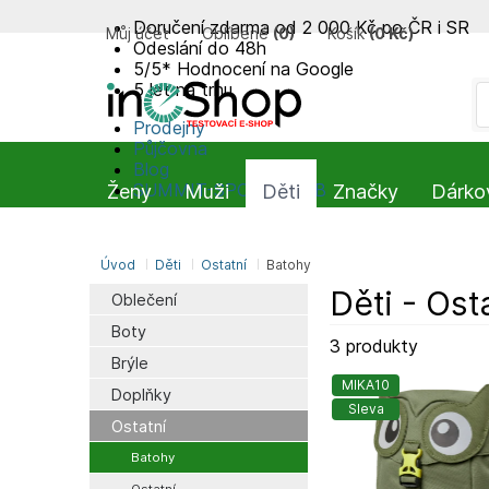
Doručení zdarma od 2 000 Kč po ČR i SR
Můj účet
Oblíbené
(
0
)
Košík
(
0 Kč
)
Odeslání do 48h
5/5* Hodnocení na Google
5 let na trhu
Prodejny
Půjčovna
Blog
SUMMIT-SPORT CLUB
Ženy
Muži
Děti
Značky
Dárko
Úvod
Děti
Ostatní
Batohy
Děti - Ost
Oblečení
Boty
3 produkty
Brýle
MIKA10
Doplňky
Sleva
Ostatní
Batohy