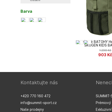
Ostatní
Barva
Dětské BATOHY He
SKOGEN KIDS B
1 290
Kč
903
K
Kontaktujte nás
Nenech
Helly Hansen
+420 770 160 472
SUMMIT-
info@summit-sport.cz
Prémiový 
Naše prodejny
Exkluzivn