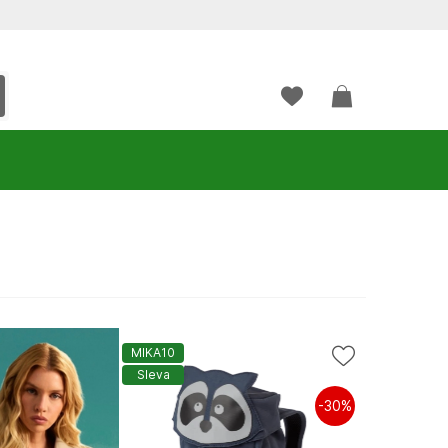
MIKA10
Sleva
-30%