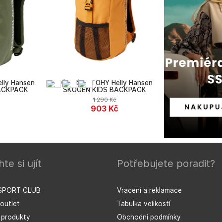
lly Hansen
Dětské BATOHY Helly Hansen
ACKPACK
SKOGEN KIDS BACKPACK
1 290
Kč
č
903
Kč
te si ujít
Potřebujete poradit?
Helly Hansen
SPORT CLUB
Vracení a reklamace
outlet
Tabulka velikostí
í produkty
Obchodní podmínky