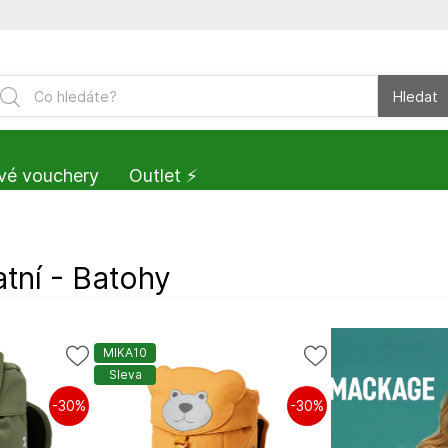
Hledat
vé vouchery
Outlet ⚡️
atní - Batohy
MIKA10
Sleva
-30%
-30%