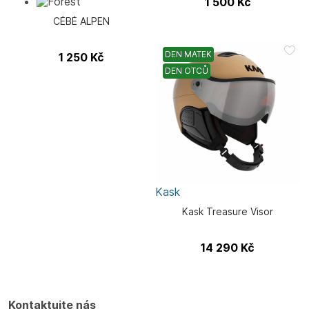
1 500
Kč
CÉBÉ ALPEN
DEN MATEK
1 250
Kč
DEN OTCŮ
Kask
Kask Treasure Visor
14 290
Kč
Kontaktujte nás