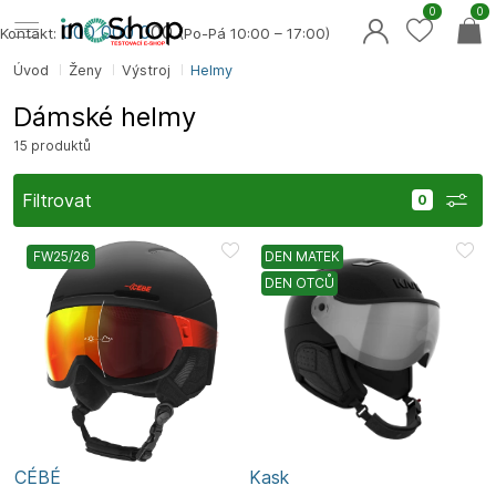
0
0
000 000 0
00
Kontakt:
(Po-Pá 10:00 – 17:00)
Úvod
Ženy
Výstroj
Helmy
Dámské helmy
15 produktů
Filtrovat
FW25/26
DEN MATEK
DEN OTCŮ
CÉBÉ
Kask