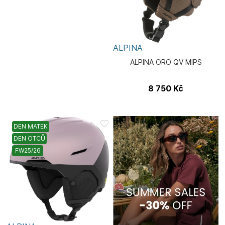
ALPINA
ALPINA ORO QV MIPS
8 750
Kč
DEN MATEK
DEN OTCŮ
FW25/26