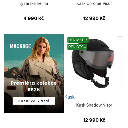
Lyžařská helma
Kask Chrome Visor
4 990
Kč
12 990
Kč
DEN MATEK
DEN OTCŮ
Kask
Kask Shadow Visor
12 990
Kč