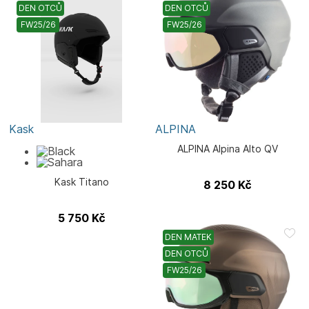
DEN OTCŮ
DEN OTCŮ
FW25/26
FW25/26
Kask
ALPINA
ALPINA Alpina Alto QV
Kask Titano
8 250
Kč
5 750
Kč
DEN MATEK
DEN OTCŮ
FW25/26