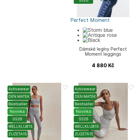
SS26
Perfect Moment
Dámské legíny Perfect
Moment leggings
4 880
Kč
Activewear
Activewear
DEN MATEK
DEN MATEK
Bestseller
Bestseller
Novinka
Novinka
SS26
SS26
WELLKLUB15
WELLKLUB15
ZUZETA15
ZUZETA15