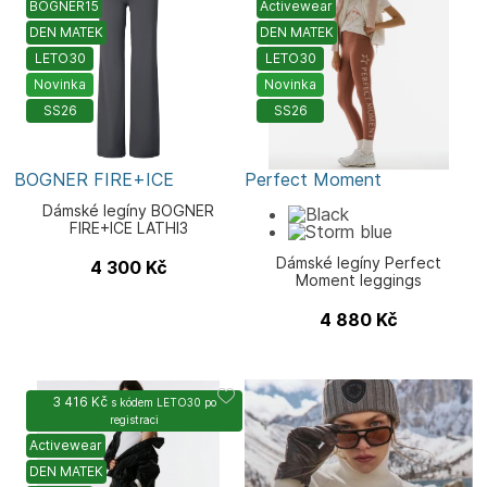
BOGNER15
Activewear
DEN MATEK
DEN MATEK
LETO30
LETO30
Novinka
Novinka
SS26
SS26
BOGNER FIRE+ICE
Perfect Moment
Dámské legíny BOGNER
FIRE+ICE LATHI3
Dámské legíny Perfect
4 300
Kč
Moment leggings
4 880
Kč
3 416 Kč
s kódem
LETO30
po
registraci
Activewear
DEN MATEK