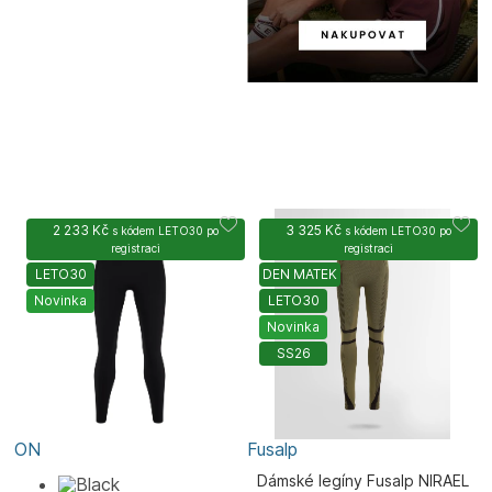
2 233 Kč
3 325 Kč
s kódem
LETO30
po
s kódem
LETO30
po
registraci
registraci
LETO30
DEN MATEK
Novinka
LETO30
Novinka
SS26
ON
Fusalp
Dámské legíny Fusalp NIRAEL