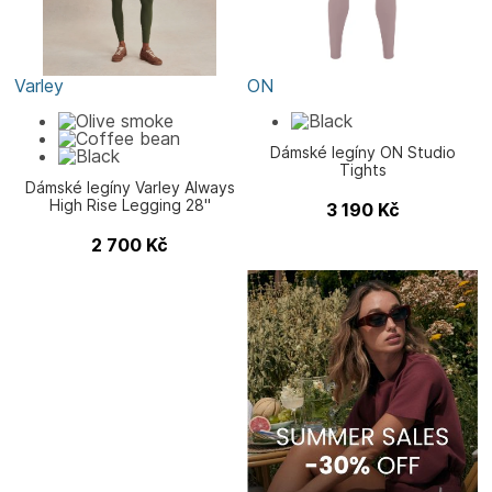
Varley
ON
Dámské legíny ON Studio
Tights
Dámské legíny Varley Always
High Rise Legging 28"
3 190
Kč
2 700
Kč