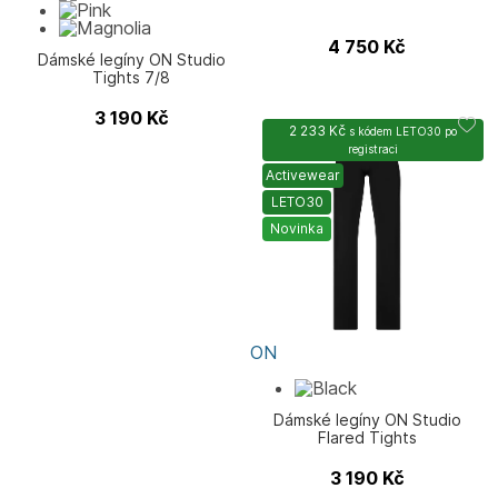
4 750
Kč
Dámské legíny ON Studio
Tights 7/8
3 190
Kč
2 233 Kč
s kódem
LETO30
po
registraci
Activewear
LETO30
Novinka
ON
Dámské legíny ON Studio
Flared Tights
3 190
Kč