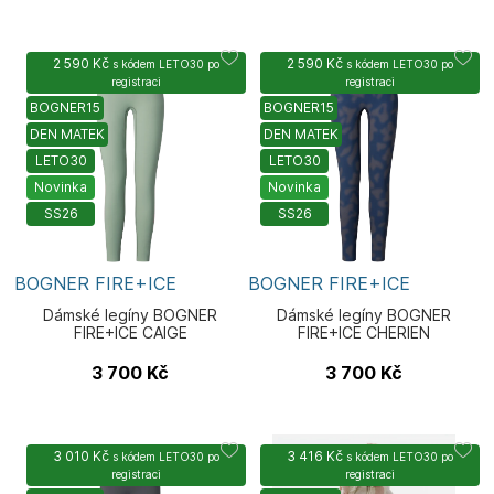
2 590 Kč
2 590 Kč
s kódem
LETO30
po
s kódem
LETO30
po
registraci
registraci
BOGNER15
BOGNER15
DEN MATEK
DEN MATEK
LETO30
LETO30
Novinka
Novinka
SS26
SS26
BOGNER FIRE+ICE
BOGNER FIRE+ICE
Dámské legíny BOGNER
Dámské legíny BOGNER
FIRE+ICE CAIGE
FIRE+ICE CHERIEN
3 700
Kč
3 700
Kč
3 010 Kč
3 416 Kč
s kódem
LETO30
po
s kódem
LETO30
po
registraci
registraci