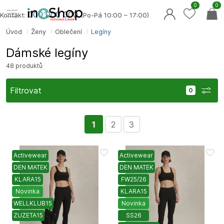
0
0
000 000 0
00
Kontakt:
(Po-Pá 10:00 – 17:00)
Úvod
Ženy
Oblečení
Legíny
Dámské legíny
48 produktů
Filtrovat
1
2
3
Activewear
Activewear
DEN MATEK
DEN MATEK
KLARA15
FW25/26
Novinka
KLARA15
WELLKLUB15
Novinka
ZUZETA15
SS26