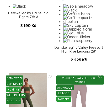
Dámské legíny ON Studio
Tights 7/8 A
3 190
Kč
Dámské legíny Varley Freesoft
High Rise Legging 28"
2 225
Kč
Activewear
2 233 Kč
s kódem
LETO30
po
registraci
DEN MATEK
Activewear
Novinka
LETO30
WELLKLUB15
Novinka
ZUZETA15