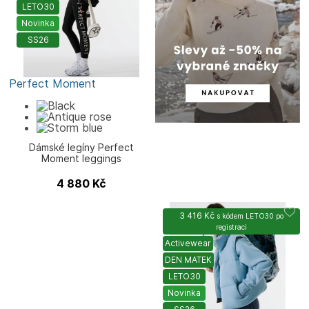
LETO30
Novinka
SS26
Perfect Moment
Dámské legíny Perfect
Moment leggings
4 880
Kč
3 416 Kč
s kódem
LETO30
po
registraci
Activewear
DEN MATEK
LETO30
Novinka