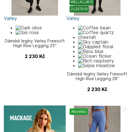
WELLKLUB15
ZUZETA15
Varley
Varley
Dámské legíny Varley Freesoft
High Rise Legging 25"
2 230
Kč
Dámské legíny Varley Freesoft
High Rise Legging 28"
2 230
Kč
Novinka