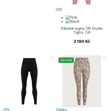
ON
Dámské legíny ON Studio
Tights 7/8
3 190
Kč
Novinka
ON
Varley