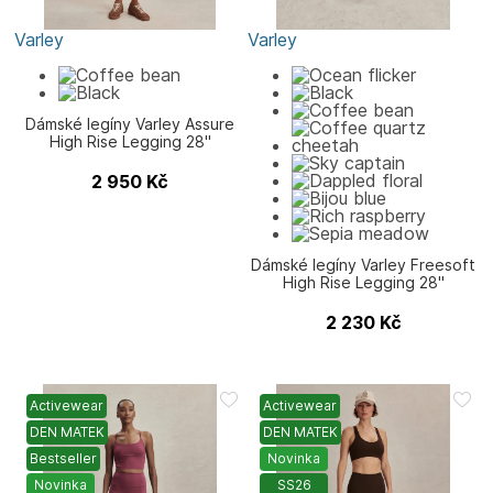
Varley
Varley
Dámské legíny Varley Assure
High Rise Legging 28"
2 950
Kč
Dámské legíny Varley Freesoft
High Rise Legging 28"
2 230
Kč
Activewear
Activewear
DEN MATEK
DEN MATEK
Bestseller
Novinka
Novinka
SS26