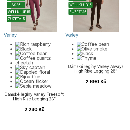
SS26
WELLKLUB15
WELLKLUB15
ZUZETA15
ZUZETA15
Varley
Varley
Dámské legíny Varley Always
High Rise Legging 28"
2 690
Kč
Dámské legíny Varley Freesoft
High Rise Legging 28"
2 230
Kč