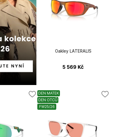
Oakley LATERALIS
5 569
Kč
DEN MATEK
DEN OTCŮ
Oakley
FW25/26