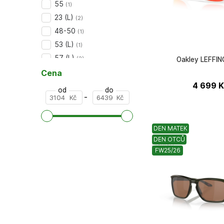
55
(
1
)
23 (L)
(
2
)
48-50
(
1
)
53 (L)
(
1
)
57 (L)
(
2
)
Oakley LEFFI
další (+2)
Cena
4 699
K
od
do
-
Kč
Kč
DEN MATEK
DEN OTCŮ
Oakley
FW25/26