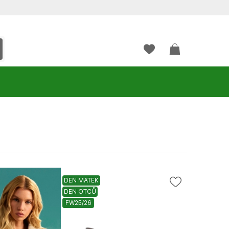
DEN MATEK
DEN OTCŮ
FW25/26