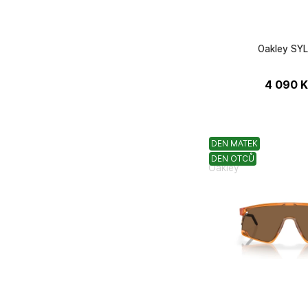
Oakley SY
4 090
K
DEN MATEK
DEN OTCŮ
Oakley