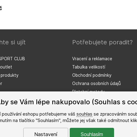
č
te si ujít
Potřebujete poradit?
SPORT CLUB
Vracení a reklamace
outlet
Tabulka velikostí
í produkty
Obchodní podmínky
r
Ochrana osobních údajů
Platební metody
by se Vám lépe nakupovalo (Souhlas s coo
ší používání eshopu potřebujeme váš
souhlas
se zpracováním soub
iknutím na tlačítko "Souhlasím", můžete jej však také odmítnout kl
Nastavení
Souhlasím