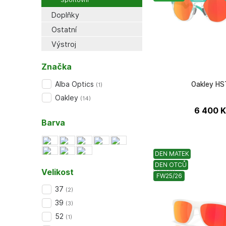
Sportovní
Doplňky
Ostatní
Výstroj
Značka
Alba Optics
Oakley H
(
1
)
Oakley
(
14
)
6 400
K
Barva
DEN MATEK
DEN OTCŮ
Velikost
Oakley
FW25/26
37
(
2
)
39
(
3
)
52
(
1
)