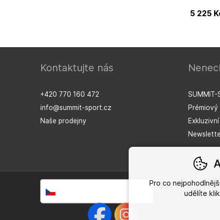
5 225
K
Kontaktujte nás
Nenech
Alba Optics
+420 770 160 472
SUMMIT-
info@summit-sport.cz
Prémiový 
Naše prodejny
Exkluzivn
Newslette
A
Pro co nejpohodlněj
Česky
udělíte kl
Česky