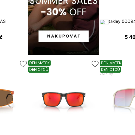
LAS
Oakley 0OO946
č
5 4
DEN MATEK
DEN MATEK
DEN OTCŮ
DEN OTCŮ
Oakley