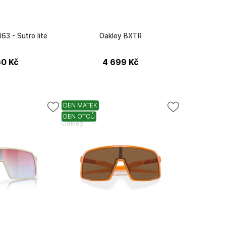
3 - Sutro lite
Oakley BXTR
60
Kč
4 699
Kč
DEN MATEK
DEN OTCŮ
Oakley