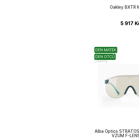
Oakley BXTR
5 917
K
DEN MATEK
DEN OTCŮ
Oakley
Alba Optics STRATO
VZUM F-LEN