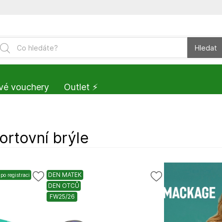
Hledat
vé vouchery
Outlet ⚡️
ortovní brýle
DEN MATEK
po registraci
DEN OTCŮ
FW25/26