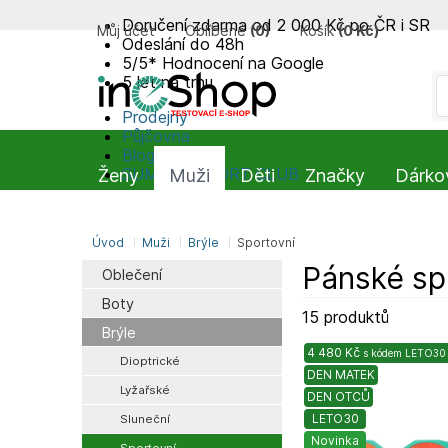
Doručení zdarma od 2 000 Kč po ČR i SR
Můj účet
Oblíbené
(
0
)
Košík
(
0 Kč
)
Odeslání do 48h
5/5* Hodnocení na Google
5 let na trhu
Prodejny
Půjčovna
Blog
SUMMIT-SPORT CLUB
Ženy
Muži
Děti
Značky
Dárko
Úvod
Muži
Brýle
Sportovní
Pánské sp
Oblečení
Boty
15 produktů
Brýle
4 480 Kč
s kódem
LETO30
Dioptrické
DEN MATEK
Lyžařské
DEN OTCŮ
LETO30
Sluneční
Novinka