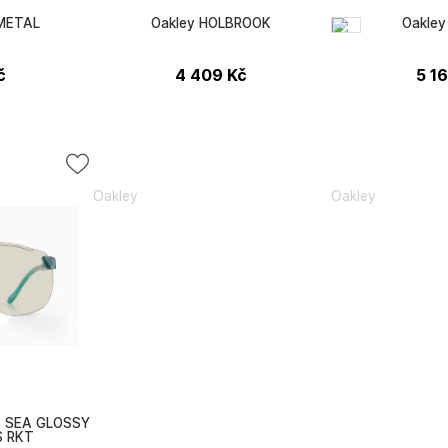
 METAL
Oakley HOLBROOK
Oakle
č
4 409
Kč
5 1
Oakley
Oakley
S SEA GLOSSY
S RKT