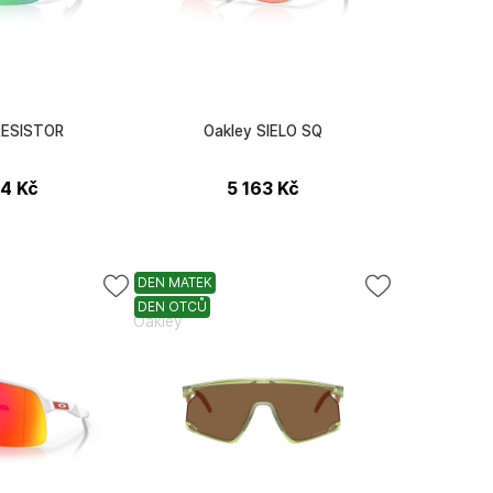
RESISTOR
Oakley SIELO SQ
04
Kč
5 163
Kč
DEN MATEK
DEN OTCŮ
Oakley