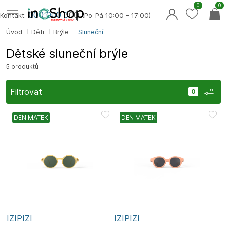
0
0
000 000 0
00
Kontakt:
(Po-Pá 10:00 – 17:00)
Úvod
Děti
Brýle
Sluneční
Dětské sluneční brýle
5 produktů
Filtrovat
DEN MATEK
DEN MATEK
IZIPIZI
IZIPIZI