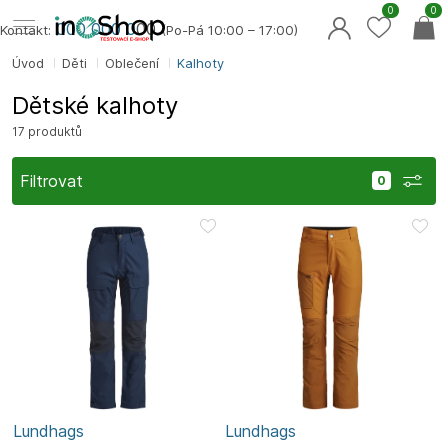
0
0
000 000 0
00
Kontakt:
(Po-Pá 10:00 – 17:00)
Úvod
Děti
Oblečení
Kalhoty
Dětské kalhoty
17 produktů
Filtrovat
Lundhags
Lundhags