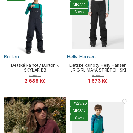
MIKA10
Sleva
Burton
Helly Hansen
Dětské kalhoty Burton K
Dětské kalhoty Helly Hansen
SKYLAR BB
JR GIRL MAYA STRETCH SKI
PANT
3 840
Kč
2 390
Kč
2 688
Kč
1 673
Kč
FW25/26
MIKA10
Sleva