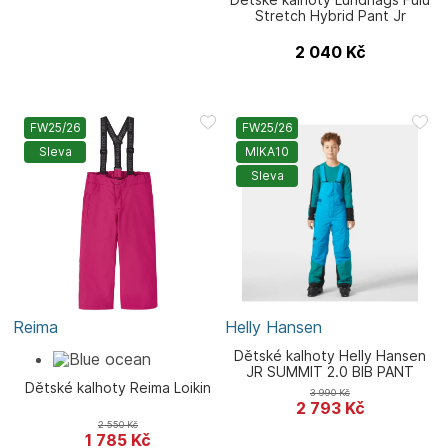
Stretch Hybrid Pant Jr
2 040
Kč
FW25/26
FW25/26
Sleva
MIKA10
Sleva
Reima
Helly Hansen
Dětské kalhoty Helly Hansen
JR SUMMIT 2.0 BIB PANT
Dětské kalhoty Reima Loikin
3 990
Kč
2 793
Kč
2 550
Kč
1 785
Kč