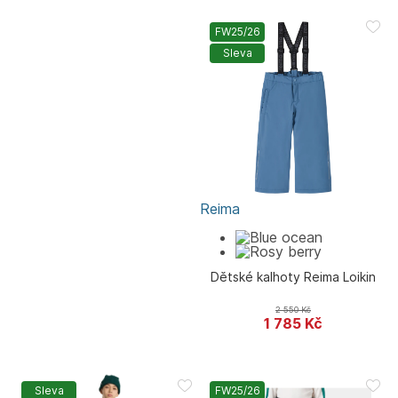
FW25/26
Sleva
Reima
Dětské kalhoty Reima Loikin
2 550
Kč
1 785
Kč
Sleva
FW25/26