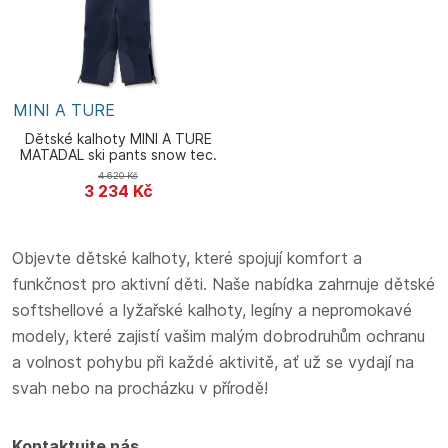
MINI A TURE
Dětské kalhoty MINI A TURE
MATADAL ski pants snow tec.
GRS
4 620
Kč
3 234
Kč
Objevte dětské kalhoty, které spojují komfort a
funkčnost pro aktivní děti. Naše nabídka zahrnuje dětské
softshellové a lyžařské kalhoty, legíny a nepromokavé
modely, které zajistí vašim malým dobrodruhům ochranu
a volnost pohybu při každé aktivitě, ať už se vydají na
svah nebo na procházku v přírodě!
Kontaktujte nás