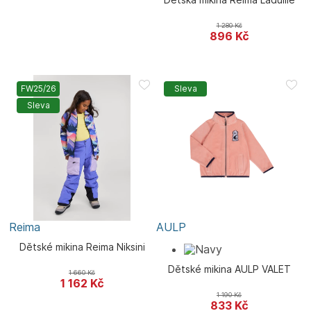
1 280
Kč
896
Kč
FW25/26
Sleva
Sleva
Reima
AULP
Dětské mikina Reima Niksini
Dětské mikina AULP VALET
1 660
Kč
1 162
Kč
1 190
Kč
833
Kč