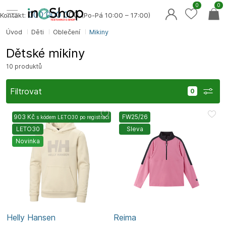
0
0
000 000 0
00
Kontakt:
(Po-Pá 10:00 – 17:00)
Úvod
Děti
Oblečení
Mikiny
Dětské mikiny
10 produktů
Filtrovat
903 Kč
FW25/26
s kódem
LETO30
po registraci
LETO30
Sleva
Novinka
Helly Hansen
Reima