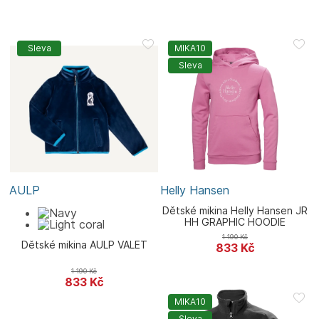
Sleva
MIKA10
Sleva
AULP
Helly Hansen
Dětské mikina Helly Hansen JR
HH GRAPHIC HOODIE
1 190
Kč
Dětské mikina AULP VALET
833
Kč
1 190
Kč
833
Kč
MIKA10
Sleva