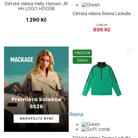
Dětské mikina Helly Hansen JR
HH LOGO HOODIE
Dětská mikina Reima Laduille
1 290
Kč
1 280
Kč
896
Kč
FW25/26
Sleva
Reima
Dětská mikina Reima Laduille