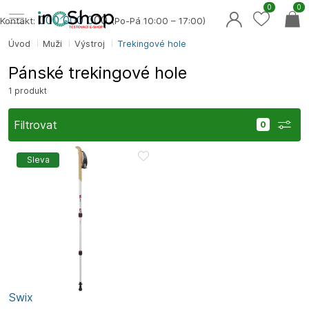
0
0
000 000 0
00
Kontakt:
(Po-Pá 10:00 – 17:00)
Úvod
Muži
Výstroj
Trekingové hole
Pánské trekingové hole
1 produkt
Filtrovat
Sleva
Swix