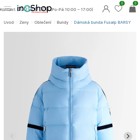
0
0
000 000 0
00
Kontakt:
(Po-Pá 10:00 – 17:00)
Úvod
Ženy
Oblečení
Bundy
Dámská bunda Fusalp BARSY