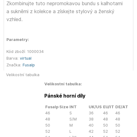
Zkombinujte tuto nepromokavou bundu s kalhotami
a sukněmi z kolekce a získejte stylový a ženský
vzhled.
Parametry:
Kód zboží:
1000034
Barva:
virtual
Značka:
Fusalp
Velikostní tabulka
Velikostní tabulka:
Pánské horní díly
Fusalp Size
INT
UK/US
EU/IT
DE/AT
46
S
36
46
46
48
S/M
38
48
48
50
M
40
50
50
52
L
42
52
52