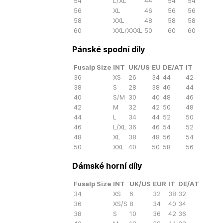
54
L/XL
44
54
54
56
XL
46
56
56
58
XXL
48
58
58
60
XXL/XXXL
50
60
60
Pánské spodní díly
Fusalp Size
INT
UK/US
EU
DE/AT
IT
36
XS
26
34
44
42
38
S
28
38
46
44
40
S/M
30
40
48
46
42
M
32
42
50
48
44
L
34
44
52
50
46
L/XL
36
46
54
52
48
XL
38
48
56
54
50
XXL
40
50
58
56
Dámské horní díly
Fusalp Size
INT
UK/US
EUR
IT
DE/AT
34
XS
6
32
38
32
36
XS/S
8
34
40
34
38
S
10
36
42
36