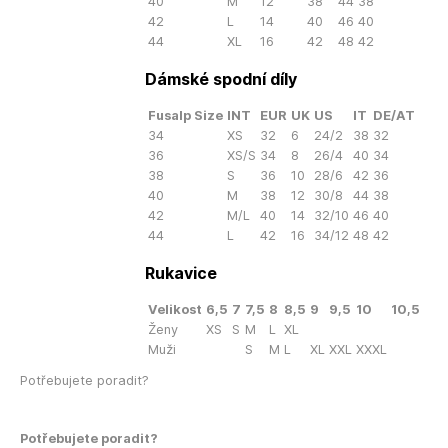
40
M
12
38
44
38
42
L
14
40
46
40
44
XL
16
42
48
42
Dámské spodní díly
Fusalp Size
INT
EUR
UK
US
IT
DE/AT
34
XS
32
6
24/2
38
32
36
XS/S
34
8
26/4
40
34
38
S
36
10
28/6
42
36
40
M
38
12
30/8
44
38
42
M/L
40
14
32/10
46
40
44
L
42
16
34/12
48
42
Rukavice
Velikost
6,5
7
7,5
8
8,5
9
9,5
10
10,5
Ženy
XS
S
M
L
XL
Muži
S
M
L
XL
XXL
XXXL
Potřebujete poradit?
Potřebujete poradit?