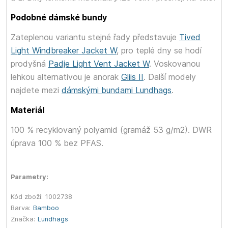
Podobné dámské bundy
Zateplenou variantu stejné řady představuje
Tived
Light Windbreaker Jacket W
, pro teplé dny se hodí
prodyšná
Padje Light Vent Jacket W
. Voskovanou
lehkou alternativou je anorak
Gliis II
. Další modely
najdete mezi
dámskými bundami Lundhags
.
Materiál
100 % recyklovaný polyamid (gramáž 53 g/m2). DWR
úprava 100 % bez PFAS.
Parametry:
Kód zboží:
1002738
Barva:
Bamboo
Značka:
Lundhags