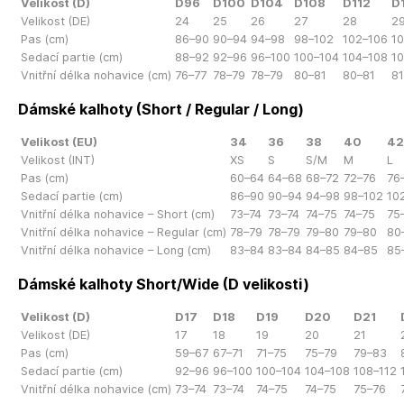
Velikost (D)
D96
D100
D104
D108
D112
D
Velikost (DE)
24
25
26
27
28
2
Pas (cm)
86–90
90–94
94–98
98–102
102–106
10
Sedací partie (cm)
88–92
92–96
96–100
100–104
104–108
10
Vnitřní délka nohavice (cm)
76–77
78–79
78–79
80–81
80–81
8
Dámské kalhoty (Short / Regular / Long)
Velikost (EU)
34
36
38
40
42
Velikost (INT)
XS
S
S/M
M
L
Pas (cm)
60–64
64–68
68–72
72–76
76
Sedací partie (cm)
86–90
90–94
94–98
98–102
10
Vnitřní délka nohavice – Short (cm)
73–74
73–74
74–75
74–75
75
Vnitřní délka nohavice – Regular (cm)
78–79
78–79
79–80
79–80
80
Vnitřní délka nohavice – Long (cm)
83–84
83–84
84–85
84–85
85
Dámské kalhoty Short/Wide (D velikosti)
Velikost (D)
D17
D18
D19
D20
D21
Velikost (DE)
17
18
19
20
21
Pas (cm)
59–67
67–71
71–75
75–79
79–83
Sedací partie (cm)
92–96
96–100
100–104
104–108
108–112
Vnitřní délka nohavice (cm)
73–74
73–74
74–75
74–75
75–76