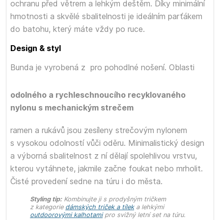
ochranu před větrem a lehkým deštěm. Díky minimální
hmotnosti a skvělé sbalitelnosti je ideálním parťákem
do batohu, který máte vždy po ruce.
Design & styl
Bunda je vyrobená z
pro pohodlné nošení. Oblasti
odolného a rychleschnoucího recyklovaného
nylonu s mechanickým strečem
ramen a rukávů jsou zesíleny strečovým nylonem
s vysokou odolností vůči oděru. Minimalistický design
a výborná sbalitelnost z ní dělají spolehlivou vrstvu,
kterou vytáhnete, jakmile začne foukat nebo mrholit.
Čisté provedení sedne na túru i do města.
Styling tip:
Kombinujte ji s prodyšným tričkem
z kategorie
dámských triček a tílek
a lehkými
outdoorovými kalhotami
pro svižný letní set na túru.