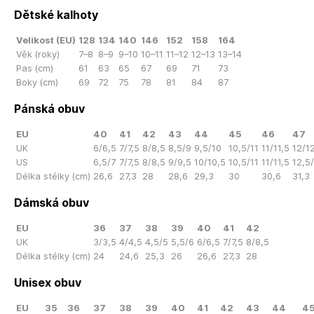
Dětské kalhoty
Velikost (EU)
128
134
140
146
152
158
164
Věk (roky)
7–8
8–9
9–10
10–11
11–12
12–13
13–14
Pas (cm)
61
63
65
67
69
71
73
Boky (cm)
69
72
75
78
81
84
87
Pánská obuv
EU
40
41
42
43
44
45
46
47
UK
6/6,5
7/7,5
8/8,5
8,5/9
9,5/10
10,5/11
11/11,5
12/1
US
6,5/7
7/7,5
8/8,5
9/9,5
10/10,5
10,5/11
11/11,5
12,5
Délka stélky (cm)
26,6
27,3
28
28,6
29,3
30
30,6
31,3
Dámská obuv
EU
36
37
38
39
40
41
42
UK
3/3,5
4/4,5
4,5/5
5,5/6
6/6,5
7/7,5
8/8,5
Délka stélky (cm)
24
24,6
25,3
26
26,6
27,3
28
Unisex obuv
EU
35
36
37
38
39
40
41
42
43
44
4