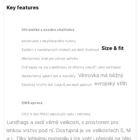
Key features
Ultralehká a snadno sbalitelná
konstrukce z recyklovaného nylonu
Size & fit
Zesílení v namáhaných místech pro delší životnost
Mechanický streč pro volnost pohybu
Dvě kapsy na zip s podšívkou ze síťoviny (slouží i jako ventilace)
Větrovka má běžný
Nastavitelný spodní lem a manžety
evropský střih
Elastický vnitřní lem rukávů pro lepší padnutí
DWR úprava
(100 % bez PFAS) odpuzující vodu i nečistoty
Lundhags a sedí věrně velikosti, s prostorem pro
lehkou vrstvu pod ní. Dostupná je ve velikostech S, M
a L. Díky lehkému materiálu ji lze volit i přesněji na tělo.