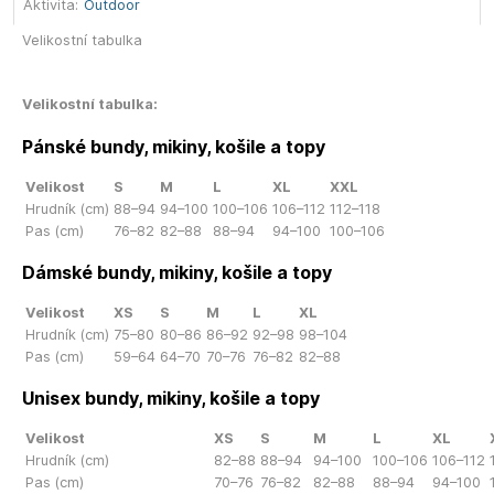
Aktivita:
Outdoor
Velikostní tabulka
Velikostní tabulka:
Pánské bundy, mikiny, košile a topy
Velikost
S
M
L
XL
XXL
Hrudník (cm)
88–94
94–100
100–106
106–112
112–118
Pas (cm)
76–82
82–88
88–94
94–100
100–106
Dámské bundy, mikiny, košile a topy
Velikost
XS
S
M
L
XL
Hrudník (cm)
75–80
80–86
86–92
92–98
98–104
Pas (cm)
59–64
64–70
70–76
76–82
82–88
Unisex bundy, mikiny, košile a topy
Velikost
XS
S
M
L
XL
Hrudník (cm)
82–88
88–94
94–100
100–106
106–112
Pas (cm)
70–76
76–82
82–88
88–94
94–100