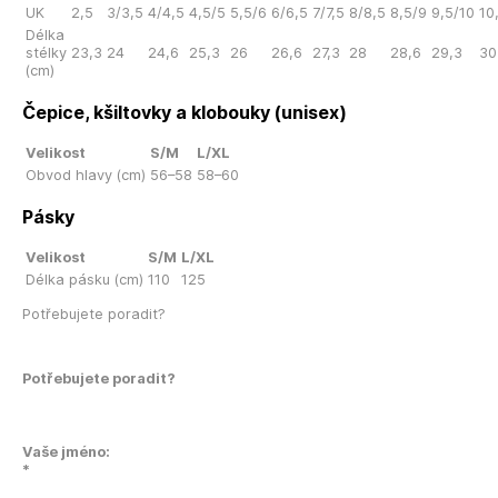
UK
2,5
3/3,5
4/4,5
4,5/5
5,5/6
6/6,5
7/7,5
8/8,5
8,5/9
9,5/10
10
Délka
stélky
23,3
24
24,6
25,3
26
26,6
27,3
28
28,6
29,3
30
(cm)
Čepice, kšiltovky a klobouky (unisex)
Velikost
S/M
L/XL
Obvod hlavy (cm)
56–58
58–60
Pásky
Velikost
S/M
L/XL
Délka pásku (cm)
110
125
Potřebujete poradit?
Potřebujete poradit?
Vaše jméno:
*