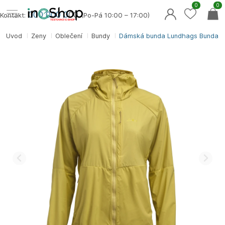
0
0
000 000 0
00
Kontakt:
(Po-Pá 10:00 – 17:00)
Úvod
Ženy
Oblečení
Bundy
Dámská bunda Lundhags Bunda Ti