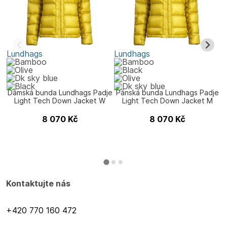
Lundhags
Lundhags
L
P
Dámská bunda Lundhags Padje
Pánská bunda Lundhags Padje
Light Tech Down Jacket W
Light Tech Down Jacket M
8 070
Kč
8 070
Kč
Kontaktujte nás
+420 770 160 472