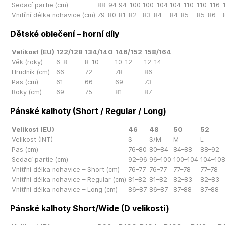
Sedací partie (cm)
88–94
94–100
100–104
104–110
110–116
Vnitřní délka nohavice (cm)
79–80
81–82
83–84
84–85
85–86
Dětské oblečení – horní díly
Velikost (EU)
122/128
134/140
146/152
158/164
Věk (roky)
6–8
8–10
10–12
12–14
Hrudník (cm)
66
72
78
86
Pas (cm)
61
66
69
73
Boky (cm)
69
75
81
87
Pánské kalhoty (Short / Regular / Long)
Velikost (EU)
46
48
50
52
Velikost (INT)
S
S/M
M
L
Pas (cm)
76–80
80–84
84–88
88–92
Sedací partie (cm)
92–96
96–100
100–104
104–10
Vnitřní délka nohavice – Short (cm)
76–77
76–77
77–78
77–78
Vnitřní délka nohavice – Regular (cm)
81–82
81–82
82–83
82–83
Vnitřní délka nohavice – Long (cm)
86–87
86–87
87–88
87–88
Pánské kalhoty Short/Wide (D velikosti)