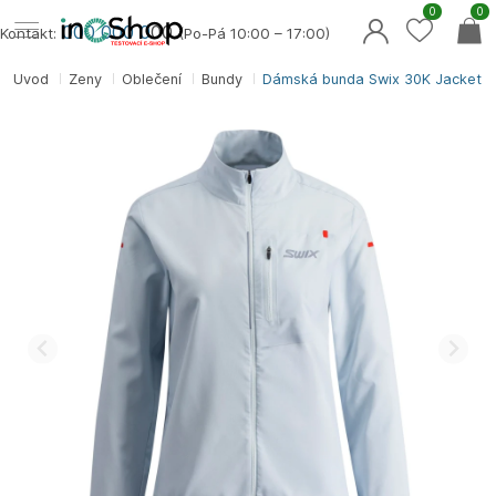
0
0
000 000 0
00
Kontakt:
(Po-Pá 10:00 – 17:00)
Úvod
Ženy
Oblečení
Bundy
Dámská bunda Swix 30K Jacket 