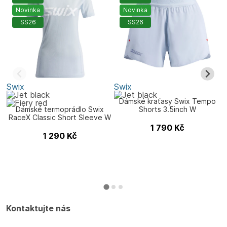
Novinka
Novinka
SS26
SS26
Swix
Swix
S
Dámské kraťasy Swix Tempo
Dámské termoprádlo Swix
Shorts 3.5inch W
RaceX Classic Short Sleeve W
1 790
Kč
1 290
Kč
Kontaktujte nás