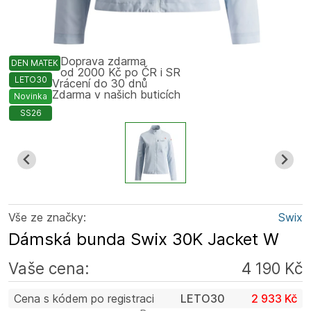
Doprava zdarma
DEN MATEK
od 2000 Kč po ČR i SR
LETO30
Vrácení do 30 dnů
Zdarma v našich buticích
Novinka
SS26
Vše ze značky:
Swix
Dámská bunda Swix 30K Jacket W
Vaše cena:
4 190 Kč
Cena s kódem po registraci
LETO30
2 933 Kč