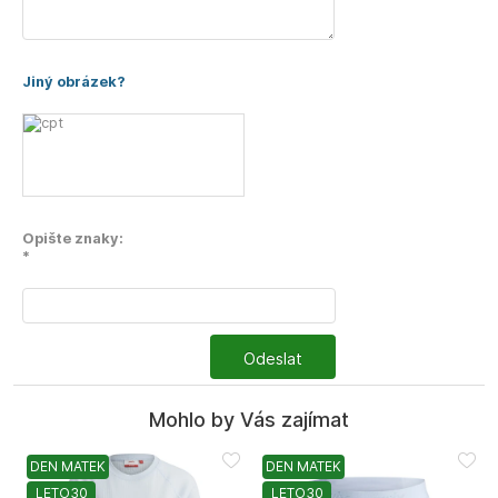
Jiný obrázek?
Opište znaky:
*
Odeslat
Mohlo by Vás zajímat
DEN MATEK
DEN MATEK
LETO30
LETO30