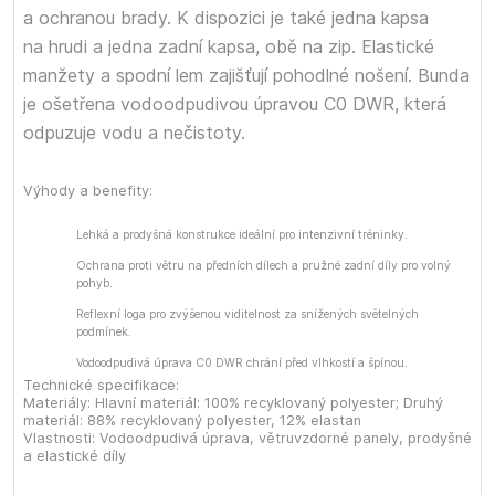
a ochranou brady. K dispozici je také jedna kapsa
na hrudi a jedna zadní kapsa, obě na zip. Elastické
manžety a spodní lem zajišťují pohodlné nošení. Bunda
je ošetřena vodoodpudivou úpravou C0 DWR, která
odpuzuje vodu a nečistoty.
Výhody a benefity:
Lehká a prodyšná konstrukce ideální pro intenzivní tréninky.
Ochrana proti větru na předních dílech a pružné zadní díly pro volný
pohyb.
Reflexní loga pro zvýšenou viditelnost za snížených světelných
podmínek.
Vodoodpudivá úprava C0 DWR chrání před vlhkostí a špínou.
Technické specifikace:
Materiály: Hlavní materiál: 100% recyklovaný polyester; Druhý
materiál: 88% recyklovaný polyester, 12% elastan
Vlastnosti: Vodoodpudivá úprava, větruvzdorné panely, prodyšné
a elastické díly