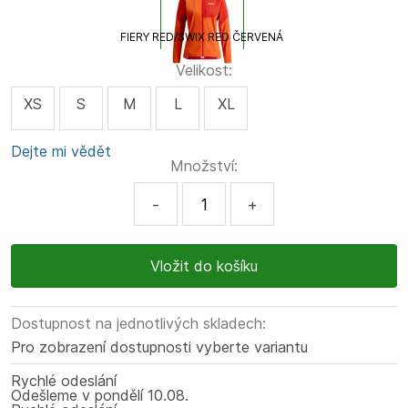
FIERY RED/SWIX RED ČERVENÁ
Velikost:
XS
S
M
L
XL
Dejte mi vědět
Množství:
-
+
Dostupnost na jednotlivých skladech:
Pro zobrazení dostupnosti vyberte variantu
Rychlé odeslání
Odešleme
v pondělí
10.08.