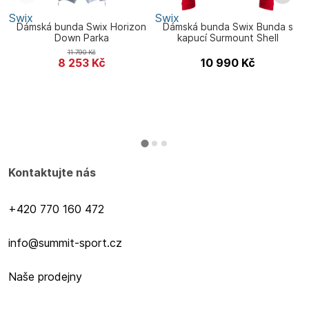
Swix
Swix
S
Dámská bunda Swix Horizon
Dámská bunda Swix Bunda s
Down Parka
kapucí Surmount Shell
11 790
Kč
8 253
Kč
10 990
Kč
Kontaktujte nás
+420 770 160 472
info@summit-sport.cz
Naše prodejny