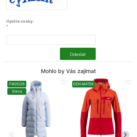
Opište znaky:
*
Odeslat
Mohlo by Vás zajímat
FW25/26
DEN MATEK
Sleva