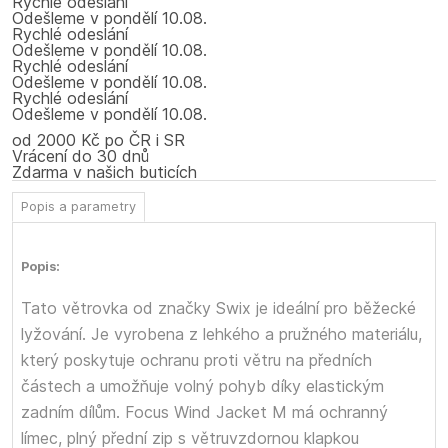
Rychlé odeslání
Odešleme
v pondělí
10.08.
Rychlé odeslání
Odešleme
v pondělí
10.08.
Rychlé odeslání
Odešleme
v pondělí
10.08.
Rychlé odeslání
Odešleme
v pondělí
10.08.
od 2000 Kč po ČR i SR
Vrácení do 30 dnů
Zdarma v našich buticích
Popis a parametry
Popis:
Tato větrovka od značky Swix je ideální pro běžecké
lyžování. Je vyrobena z lehkého a pružného materiálu,
který poskytuje ochranu proti větru na předních
částech a umožňuje volný pohyb díky elastickým
zadním dílům. Focus Wind Jacket M má ochranný
límec, plný přední zip s větruvzdornou klapkou