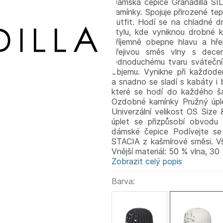
Dámská čepice Granadilla SIL
kamínky. Spojuje přirozené tep
outfit. Hodí se na chladné d
stylu, kde vyniknou drobné 
příjemně obepne hlavu a hře
hřejivou směs vlny s dece
jednoduchému tvaru sváteční 
objemu. Vynikne při každodenn
a snadno se sladí s kabáty i 
které se hodí do každého ša
Ozdobné kamínky Pružný úple
Univerzální velikost OS Size 
úplet se přizpůsobí obvodu
dámské čepice Podívejte se
STACIA z kašmírové směsi. Vš
Vnější materiál: 50 % vlna, 30
Zobrazit celý popis
Barva: