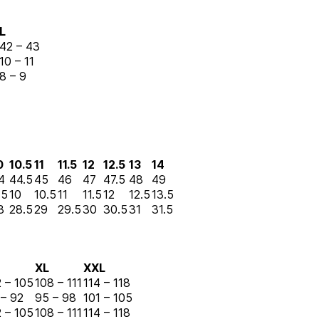
L
42 – 43
10 – 11
8 – 9
0
10.5
11
11.5
12
12.5
13
14
4
44.5
45
46
47
47.5
48
49
.5
10
10.5
11
11.5
12
12.5
13.5
8
28.5
29
29.5
30
30.5
31
31.5
XL
XXL
 – 105
108 – 111
114 – 118
 – 92
95 – 98
101 – 105
 – 105
108 – 111
114 – 118