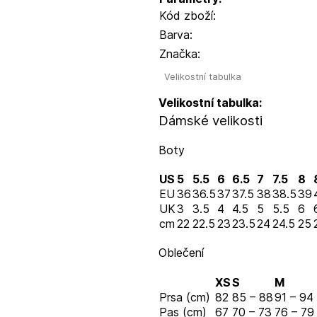
Kód zboží:
Barva:
Značka:
Velikostní tabulka
Velikostní tabulka:
Dámské velikosti
Boty
US
5
5.5
6
6.5
7
7.5
8
EU
36
36.5
37
37.5
38
38.5
39
UK
3
3.5
4
4.5
5
5.5
6
cm
22
22.5
23
23.5
24
24.5
25
Oblečení
XS
S
M
Prsa (cm)
82
85 – 88
91 – 94
Pas (cm)
67
70 – 73
76 – 79