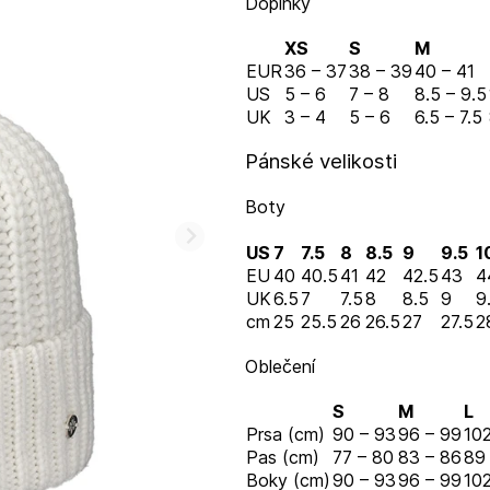
Doplňky
XS
S
M
EUR
36 – 37
38 – 39
40 – 41
US
5 – 6
7 – 8
8.5 – 9.5
UK
3 – 4
5 – 6
6.5 – 7.5
Pánské velikosti
Boty
US
7
7.5
8
8.5
9
9.5
1
EU
40
40.5
41
42
42.5
43
4
UK
6.5
7
7.5
8
8.5
9
9
cm
25
25.5
26
26.5
27
27.5
2
Oblečení
S
M
L
Prsa (cm)
90 – 93
96 – 99
102
Pas (cm)
77 – 80
83 – 86
89
Boky (cm)
90 – 93
96 – 99
102