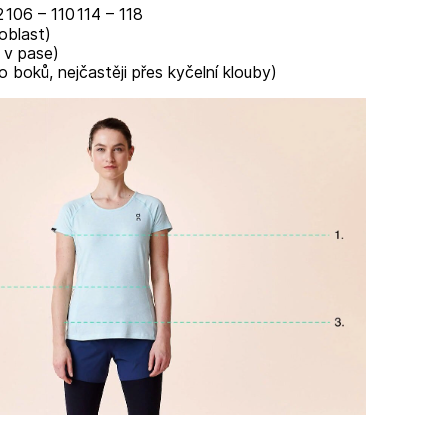
2
106 – 110
114 – 118
 oblast)
 v pase)
o boků, nejčastěji přes kyčelní klouby)