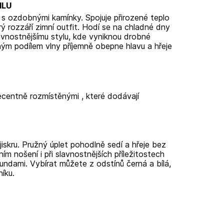
ILU
y s ozdobnými kamínky. Spojuje přirozené teplo
rý rozzáří zimní outfit. Hodí se na chladné dny
avnostnějšímu stylu, kde vyniknou drobné
ým podílem vlny příjemně obepne hlavu a hřeje
ecentně rozmístěnými
, které dodávají
iskru. Pružný úplet pohodlně sedí a hřeje bez
m nošení i při slavnostnějších příležitostech
bundami. Vybírat můžete z odstínů černá a bílá,
íku.