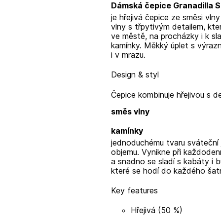
Dámská čepice Granadilla S
je hřejivá čepice ze směsi vln
vlny s třpytivým detailem, kte
ve městě, na procházky i k sl
kamínky. Měkký úplet s výrazn
i v mrazu.
Design & styl
Čepice kombinuje hřejivou
s d
směs vlny
kamínky
jednoduchému tvaru sváteční j
objemu. Vynikne při každodenní
a snadno se sladí s kabáty i 
které se hodí do každého šatn
Key features
Hřejivá
(50 %)