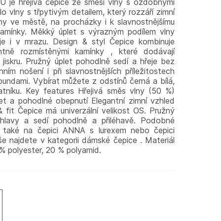
U je hřejivá čepice ze směsi vlny s ozdobnými
lo vlny s třpytivým detailem, který rozzáří zimní
ny ve městě, na procházky i k slavnostnějšímu
kamínky. Měkký úplet s výrazným podílem vlny
je i v mrazu. Design & styl Čepice kombinuje
ntně rozmístěnými kamínky , které dodávají
jiskru. Pružný úplet pohodlně sedí a hřeje bez
ím nošení i při slavnostnějších příležitostech
bundami. Vybírat můžete z odstínů černá a bílá,
tníku. Key features Hřejivá směs vlny (50 %)
t a pohodlné obepnutí Elegantní zimní vzhled
& fit Čepice má univerzální velikost OS. Pružný
 hlavy a sedí pohodlně a přiléhavě. Podobné
 také na čepici ANNA s lurexem nebo čepici
e najdete v kategorii dámské čepice . Materiál
 % polyester, 20 % polyamid.