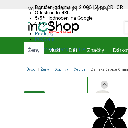
Doručení zdarma od 2 000 Kč po ČR i SR
Můj účet
Oblíbené
(
0
)
Košík
(
0 Kč
)
Odeslání do 48h
5/5* Hodnocení na Google
5 let na trhu
Prodejny
Půjčovna
Blog
SUMMIT-SPORT CLUB
Ženy
Muži
Děti
Značky
Dárko
Úvod
Ženy
Doplňky
Čepice
Dámská čepice Grana
DEN MATEK
FW25/26