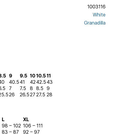
1003116
White
Granadilla
8.5
9
9.5
10
10.5
11
40
40.5
41
42
42.5
43
6.5
7
7.5
8
8.5
9
25.5
26
26.5
27
27.5
28
L
XL
98 – 102
106 – 111
83 – 87
92 – 97