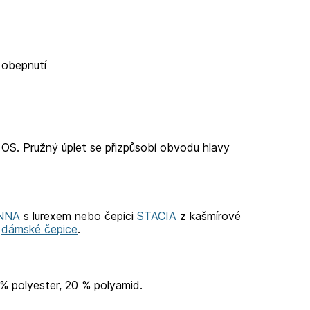
 obepnutí
t OS. Pružný úplet se přizpůsobí obvodu hlavy
NNA
s lurexem nebo čepici
STACIA
z kašmírové
i
dámské čepice
.
 % polyester, 20 % polyamid.