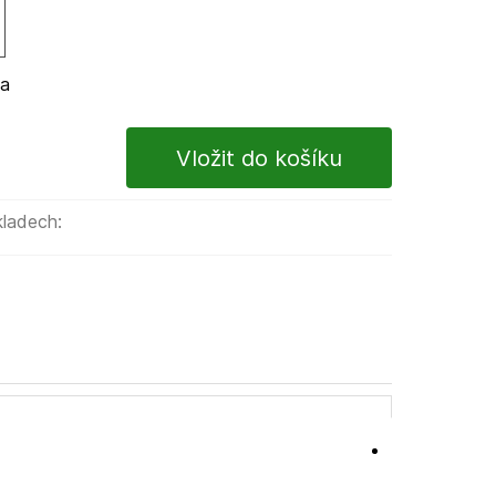
ma
kladech: