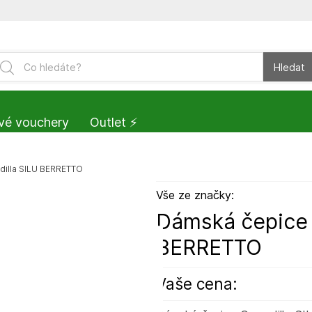
Hledat
vé vouchery
Outlet ⚡️
dilla SILU BERRETTO
Vše ze značky:
Dámská čepice 
BERRETTO
Vaše cena: