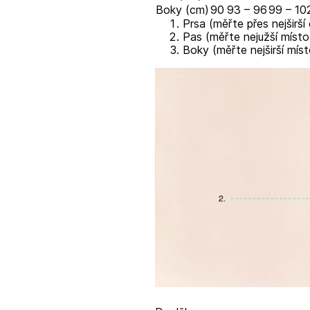
Boky (cm)
90
93 – 96
99 – 10
Prsa (měřte přes nejširší
Pas (měřte nejužší místo
Boky (měřte nejširší míst