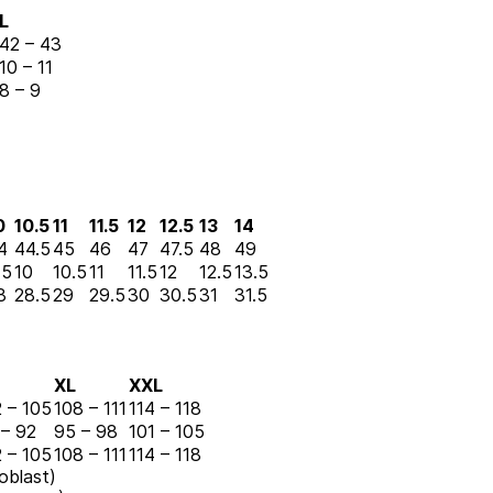
L
42 – 43
10 – 11
8 – 9
0
10.5
11
11.5
12
12.5
13
14
4
44.5
45
46
47
47.5
48
49
.5
10
10.5
11
11.5
12
12.5
13.5
8
28.5
29
29.5
30
30.5
31
31.5
XL
XXL
 – 105
108 – 111
114 – 118
 – 92
95 – 98
101 – 105
 – 105
108 – 111
114 – 118
 oblast)