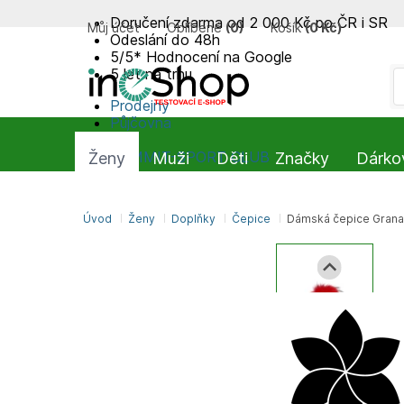
Doručení zdarma od 2 000 Kč po ČR i SR
Můj účet
Oblíbené
(
0
)
Košík
(
0 Kč
)
Odeslání do 48h
5/5* Hodnocení na Google
5 let na trhu
Prodejny
Půjčovna
Blog
SUMMIT-SPORT CLUB
Ženy
Muži
Děti
Značky
Dárko
Úvod
Ženy
Doplňky
Čepice
Dámská čepice Granad