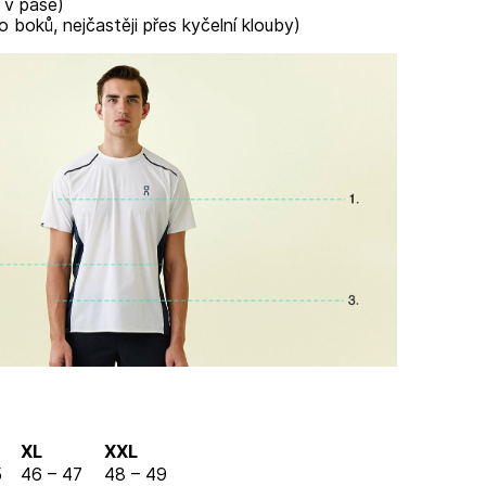
 v pase)
o boků, nejčastěji přes kyčelní klouby)
XL
XXL
5
46 – 47
48 – 49