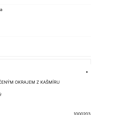
ma
OČENÝM OKRAJEM Z KAŠMÍRU
r
1000203