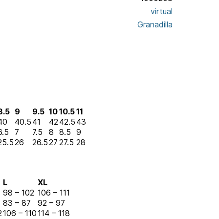
virtual
Granadilla
8.5
9
9.5
10
10.5
11
40
40.5
41
42
42.5
43
6.5
7
7.5
8
8.5
9
25.5
26
26.5
27
27.5
28
L
XL
98 – 102
106 – 111
83 – 87
92 – 97
2
106 – 110
114 – 118