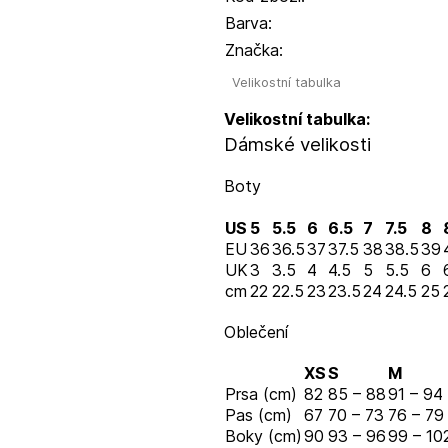
Barva:
Značka:
Velikostní tabulka
Velikostní tabulka:
Dámské velikosti
Boty
US
5
5.5
6
6.5
7
7.5
8
EU
36
36.5
37
37.5
38
38.5
39
UK
3
3.5
4
4.5
5
5.5
6
cm
22
22.5
23
23.5
24
24.5
25
Oblečení
XS
S
M
Prsa (cm)
82
85 – 88
91 – 94
Pas (cm)
67
70 – 73
76 – 79
Boky (cm)
90
93 – 96
99 – 10