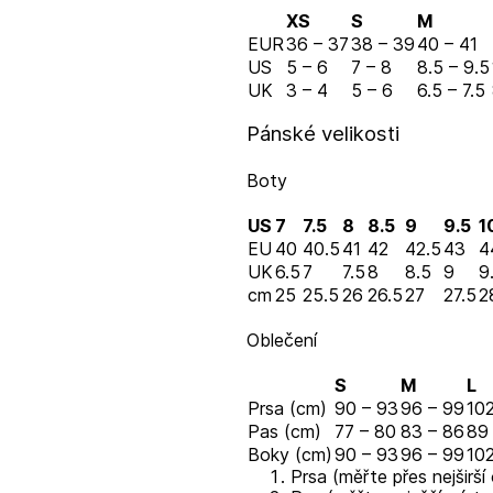
XS
S
M
EUR
36 – 37
38 – 39
40 – 41
US
5 – 6
7 – 8
8.5 – 9.5
UK
3 – 4
5 – 6
6.5 – 7.5
Pánské velikosti
Boty
US
7
7.5
8
8.5
9
9.5
1
EU
40
40.5
41
42
42.5
43
4
UK
6.5
7
7.5
8
8.5
9
9
cm
25
25.5
26
26.5
27
27.5
2
Oblečení
S
M
L
Prsa (cm)
90 – 93
96 – 99
102
Pas (cm)
77 – 80
83 – 86
89
Boky (cm)
90 – 93
96 – 99
102
Prsa (měřte přes nejširší