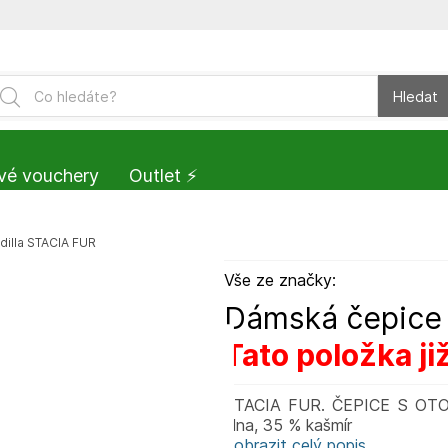
Hledat
vé vouchery
Outlet ⚡️
illa STACIA FUR
Vše ze značky:
Dámská čepice 
Tato položka ji
STACIA FUR. ČEPICE S OT
vlna, 35 % kašmír
Zobrazit celý popis