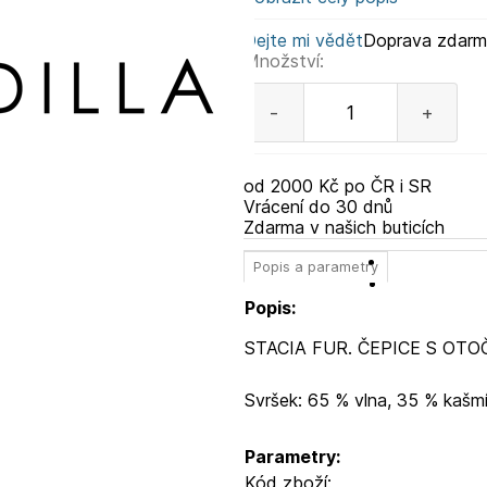
Dejte mi vědět
Doprava zdar
Množství:
-
+
od 2000 Kč po ČR i SR
Vrácení do 30 dnů
Zdarma v našich buticích
Popis a parametry
Popis:
STACIA FUR. ČEPICE S OT
Svršek: 65 % vlna, 35 % kašmí
Parametry:
Kód zboží: