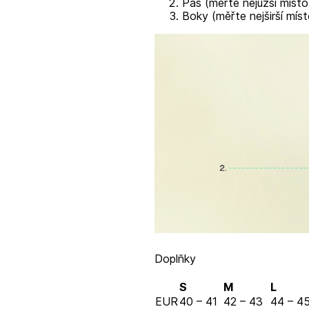
Pas (měřte nejužší místo
Boky (měřte nejširší míst
Doplňky
S
M
L
EUR
40 – 41
42 – 43
44 – 4