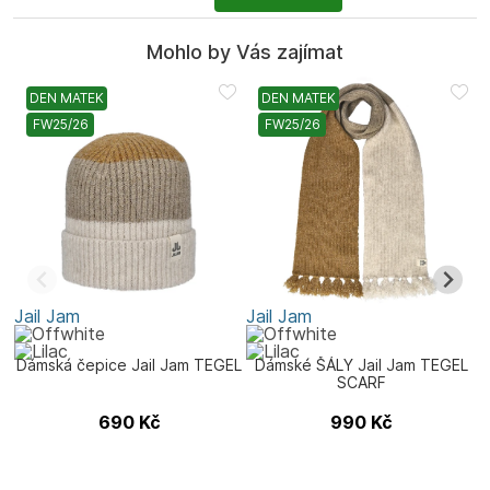
Mohlo by Vás zajímat
DEN MATEK
DEN MATEK
FW25/26
FW25/26
Jail Jam
Jail Jam
J
Dámská čepice Jail Jam TEGEL
Dámské ŠÁLY Jail Jam TEGEL
SCARF
690
Kč
990
Kč