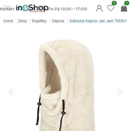
0
0
000 000 0
00
Kontakt:
(Po-Pá 10:00 – 17:00)
Úvod
Ženy
Doplňky
Čepice
Dámská čepice Jail Jam TEDDY