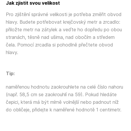
Jak zjistit svou velikost
Pro zjištění správné velikosti je potřeba změřit obvod
hlavy. Budete potřebovat krejčovský metr a zrcadlo:
přiložte metr na zátylek a veďte ho dopředu po obou
stranách, těsně nad ušima, nad obočím a středem
čela. Pomocí zrcadla si pohodlně přečtete obvod
hlavy.
Tip:
naměřenou hodnotu zaokrouhlete na celé číslo nahoru
(např. 58,5 cm se zaokrouhlí na 59). Pokud hledáte
čepici, která má být mírně volnější nebo padnout níž
do obličeje, přidejte k naměřené hodnotě 1 centimetr.