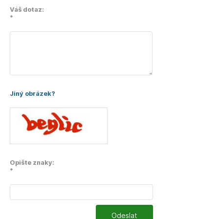
Váš dotaz:
*
Jiný obrázek?
Opište znaky:
*
Odeslat