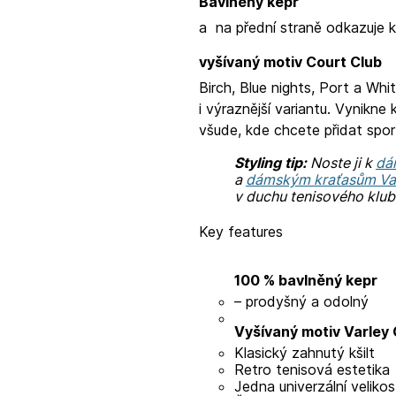
Bavlněný kepr
a
na přední straně odkazuje k
vyšívaný motiv Court Club
Birch, Blue nights, Port a Whi
i výraznější variantu. Vynikne
všude, kde chcete přidat sport
Styling tip:
Noste ji k
dá
a
dámským kraťasům Var
v duchu tenisového klub
Key features
100 % bavlněný kepr
– prodyšný a odolný
Vyšívaný motiv Varley 
Klasický zahnutý kšilt
Retro tenisová estetika
Jedna univerzální velikos