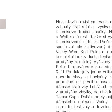
a zdobená vyšívaným motiv
minimalistickému doplňku výra
snese každodenní nošení – 
Univerzální kousek pro ženy, 
Noa staví na čistém tvaru a k
zahnutý kšilt stíní a vyšíva
k tenisové tradici značky. N
a White / forest, takže si vy
k tenisovému setu, k džínům
sportovní, ale kultivovaný d
Varley Wren Knit Polo a dá
kompletní look v duchu teniso
prodyšný a odolný Vyšívaný m
Retro tenisová estetika Jedna 
& fit Produkt je v jedné vel
obvodu hlavy a bavlněný ke
pohodlně od prvního nasazen
dámské kšiltovky Lehčí altern
z prodyšné žinylky, na chlad
Tamar Cap . Další modely naj
dámského oblečení Varley 
i na letní festivaly a dovole
houbou.