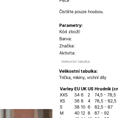
Péče
Čistěte pouze houbou.
Parametry:
Kód zboží:
Barva:
Značka:
Aktivita:
Velikostní tabulka
Velikostní tabulka:
Trička, mikiny, vrchní díly
Varley
EU
UK
US
Hrudník (c
XXS
34
6
2
74,5 - 78,5
XS
36
8
4
78,5 - 82,5
S
38
10
6
82,5 - 87
M
40
12
8
87 - 92