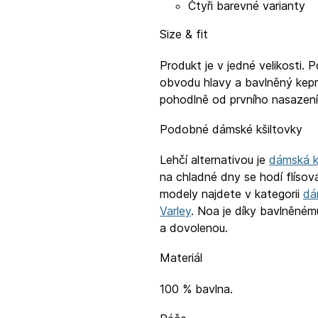
Čtyři barevné varianty
Size & fit
Produkt je v jedné velikosti.
obvodu hlavy a bavlněný kepr 
pohodlně od prvního nasazení. 
Podobné dámské kšiltovky
Lehčí alternativou je
dámská kš
na chladné dny se hodí flíso
modely najdete v kategorii
dá
Varley
. Noa je díky bavlněnému
a dovolenou.
Materiál
100 % bavlna.