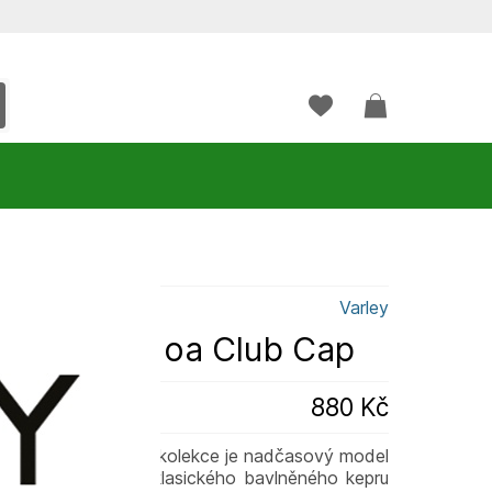
Varley
ka Varley Noa Club Cap
880 Kč
Club Cap z klubové kolekce je nadčasový model
stylu. Je ušitá z klasického bavlněného kepru