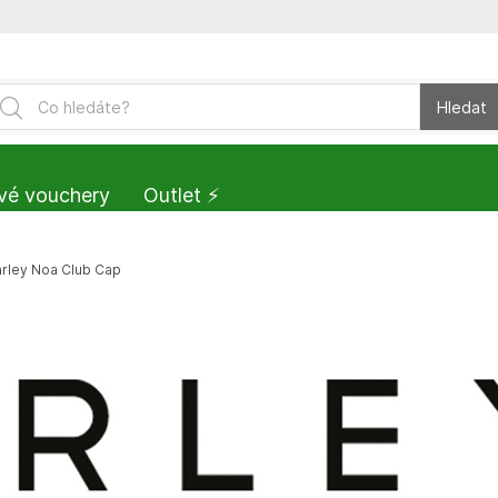
Hledat
vé vouchery
Outlet ⚡️
arley Noa Club Cap
Vše ze značky:
Dámská kšiltov
Vaše cena:
Dámská kšiltovka Varley Noa 
s nádechem retro tenisového 