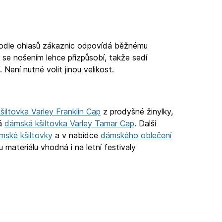
 Podle ohlasů zákaznic odpovídá běžnému
se nošením lehce přizpůsobí, takže sedí
Není nutné volit jinou velikost.
iltovka Varley Franklin Cap
z prodyšné žinylky,
vá
dámská kšiltovka Varley Tamar Cap
. Další
mské kšiltovky
a v nabídce
dámského oblečení
 materiálu vhodná i na letní festivaly