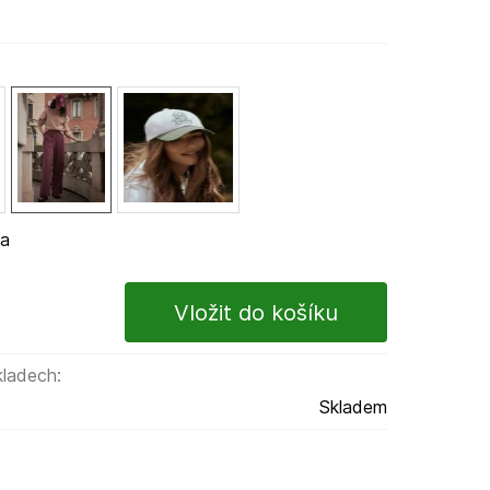
ma
kladech:
Skladem