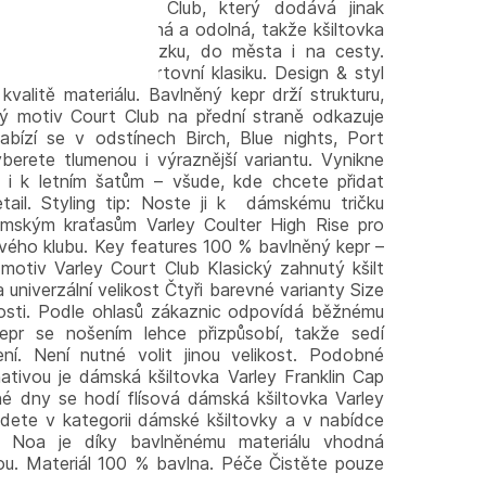
em Varley Court Club, který dodává jinak
z. Bavlna je prodyšná a odolná, takže kšiltovka
na kurt, na procházku, do města i na cesty.
které mají rády sportovní klasiku. Design & styl
valitě materiálu. Bavlněný kepr drží strukturu,
ný motiv Court Club na přední straně odkazuje
abízí se v odstínech Birch, Blue nights, Port
berete tlumenou i výraznější variantu. Vynikne
 i k letním šatům – všude, kde chcete přidat
etail. Styling tip: Noste ji k dámskému tričku
mským kraťasům Varley Coulter High Rise pro
vého klubu. Key features 100 % bavlněný kepr –
otiv Varley Court Club Klasický zahnutý kšilt
univerzální velikost Čtyři barevné varianty Size
ikosti. Podle ohlasů zákaznic odpovídá běžnému
pr se nošením lehce přizpůsobí, takže sedí
í. Není nutné volit jinou velikost. Podobné
ativou je dámská kšiltovka Varley Franklin Cap
né dny se hodí flísová dámská kšiltovka Varley
dete v kategorii dámské kšiltovky a v nabídce
. Noa je díky bavlněnému materiálu vhodná
nou. Materiál 100 % bavlna. Péče Čistěte pouze