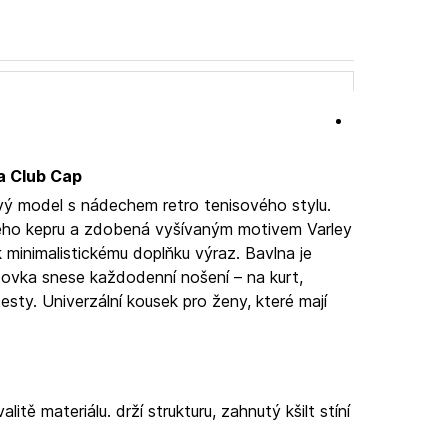
a Club Cap
vý model s nádechem retro tenisového stylu.
ného kepru a zdobená vyšívaným motivem Varley
 minimalistickému doplňku výraz. Bavlna je
tovka snese každodenní nošení – na kurt,
sty. Univerzální kousek pro ženy, které mají
alitě materiálu.
drží strukturu, zahnutý kšilt stíní