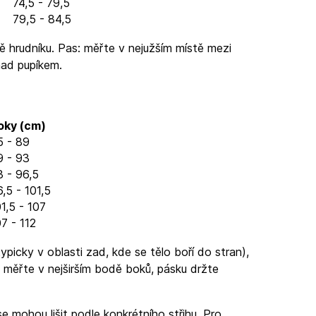
74,5 - 79,5
79,5 - 84,5
ě hrudníku. Pas: měřte v nejužším místě mezi
nad pupíkem.
oky (cm)
5 - 89
9 - 93
3 - 96,5
,5 - 101,5
1,5 - 107
7 - 112
ypicky v oblasti zad, kde se tělo boří do stran),
 měřte v nejširším bodě boků, pásku držte
e mohou lišit podle konkrétního střihu. Pro