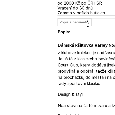
od 2000 Kč po ČR i SR
Vrácení do 30 dnů
Zdarma v našich buticích
Popis a parametry
Popis:
Dámská kšiltovka Varley No
z klubové kolekce je nadčaso
Je ušitá z klasického bavlně
Court Club, který dodává jinak
prodyšná a odolná, takže kšil
na procházku, do města i na ce
rády sportovní klasiku.
Design & styl
Noa staví na čistém tvaru a kv