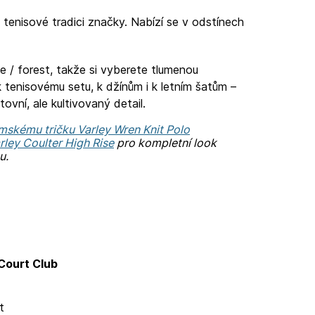
 tenisové tradici značky. Nabízí se v odstínech
te / forest, takže si vyberete tlumenou
 k tenisovému setu, k džínům i k letním šatům –
ovní, ale kultivovaný detail.
mskému tričku Varley Wren Knit Polo
ley Coulter High Rise
pro kompletní look
u.
Court Club
t