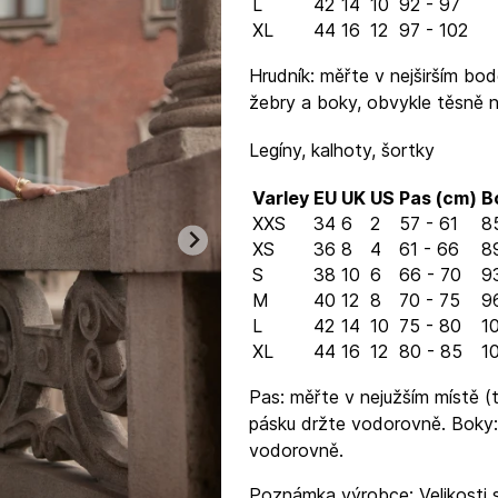
L
42
14
10
92 - 97
XL
44
16
12
97 - 102
Hrudník: měřte v nejširším bod
žebry a boky, obvykle těsně 
Legíny, kalhoty, šortky
Varley
EU
UK
US
Pas (cm)
B
XXS
34
6
2
57 - 61
8
XS
36
8
4
61 - 66
8
S
38
10
6
66 - 70
9
M
40
12
8
70 - 75
96
L
42
14
10
75 - 80
10
XL
44
16
12
80 - 85
10
Pas: měřte v nejužším místě (t
pásku držte vodorovně. Boky:
vodorovně.
Poznámka výrobce: Velikosti s