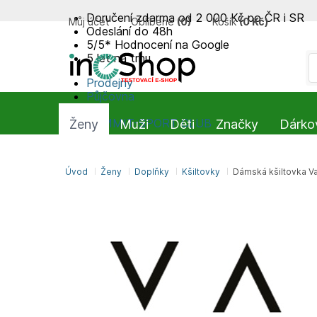
Doručení zdarma od 2 000 Kč po ČR i SR
Můj účet
Oblíbené
(
0
)
Košík
(
0 Kč
)
Odeslání do 48h
5/5* Hodnocení na Google
5 let na trhu
Prodejny
Půjčovna
Blog
SUMMIT-SPORT CLUB
Ženy
Muži
Děti
Značky
Dárko
Úvod
Ženy
Doplňky
Kšiltovky
Dámská kšiltovka V