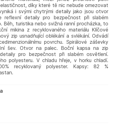
elastičnost, díky které tě nic nebude omezovat
yniká i svými chytrými detaily jako jsou otvor
 reflexní detaily pro bezpečnost při slabém
. Běh, turistika nebo svižná ranní procházka, to
kční mikina z recyklovaného materiálu Klíčové
nový zip usnadňující oblékání a svlékání. Odvádí
cedimenzionálnímu povrchu. Spirálové záševky
ní šev. Otvor na palec. Boční kapsa na zip
detaily pro bezpečnost při slabém osvětlení.
o polyesteru. V chladu hřeje, v horku chladí.
 100% recyklovaný polyester. Kapsy: 82 %
astan.
ma