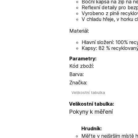
Boční kapsa na zip na n
Reflexní detaily pro bez
Vyrobeno z plně recyklo
V chladu hřeje, v horku c
Materiál:
Hlavní složení: 100% rec
Kapsy: 82 % recyklovaný
Parametry:
Kód zboží:
Barva:
Značka:
Velikostní tabulka
Velikostní tabulka:
Pokyny k měření
Hrudník:
Měřte v nejširším místě 