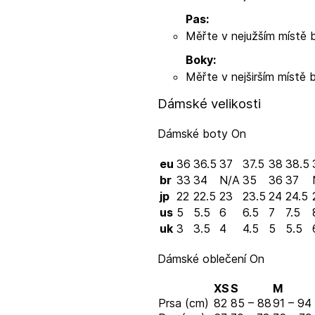
Pas:
Měřte v nejužším místě 
Boky:
Měřte v nejširším místě 
Dámské velikosti
Dámské boty On
eu
36
36.5
37
37.5
38
38.5
br
33
34
N/A
35
36
37
jp
22
22.5
23
23.5
24
24.5
us
5
5.5
6
6.5
7
7.5
uk
3
3.5
4
4.5
5
5.5
Dámské oblečení On
XS
S
M
Prsa (cm)
82
85 – 88
91 – 94