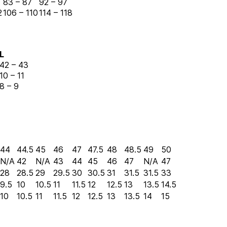
83 – 87
92 – 97
2
106 – 110
114 – 118
L
42 – 43
10 – 11
8 – 9
44
44.5
45
46
47
47.5
48
48.5
49
50
N/A
42
N/A
43
44
45
46
47
N/A
47
28
28.5
29
29.5
30
30.5
31
31.5
31.5
33
9.5
10
10.5
11
11.5
12
12.5
13
13.5
14.5
10
10.5
11
11.5
12
12.5
13
13.5
14
15