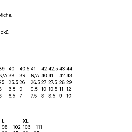
břicha.
boků.
39
40
40.5
41
42
42.5
43
44
N/A
38
39
N/A
40
41
42
43
25
25.5
26
26.5
27
27.5
28
29
8
8.5
9
9.5
10
10.5
11
12
6
6.5
7
7.5
8
8.5
9
10
L
XL
98 – 102
106 – 111