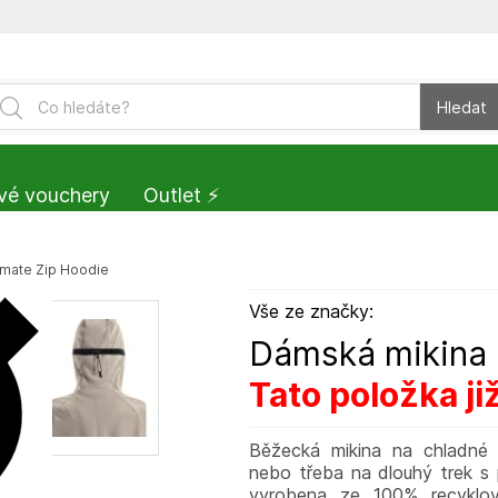
Hledat
vé vouchery
Outlet ⚡️
imate Zip Hoodie
Vše ze značky:
Dámská mikina 
Tato položka ji
Běžecká mikina na chladné 
nebo třeba na dlouhý trek s 
vyrobena ze 100% recyklova