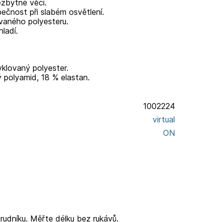
ezbytné věci.
pečnost při slabém osvětlení.
vaného polyesteru.
hladí.
yklovaný polyester.
 polyamid, 18 % elastan.
1002224
virtual
ON
hrudníku. Měřte délku bez rukávů.