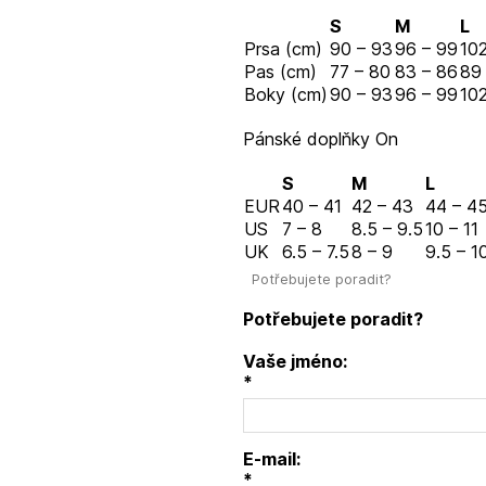
S
M
L
Prsa (cm)
90 – 93
96 – 99
102
Pas (cm)
77 – 80
83 – 86
89
Boky (cm)
90 – 93
96 – 99
102
Pánské doplňky On
S
M
L
EUR
40 – 41
42 – 43
44 – 4
US
7 – 8
8.5 – 9.5
10 – 11
UK
6.5 – 7.5
8 – 9
9.5 – 1
Potřebujete poradit?
Potřebujete poradit?
Vaše jméno:
*
E-mail:
*