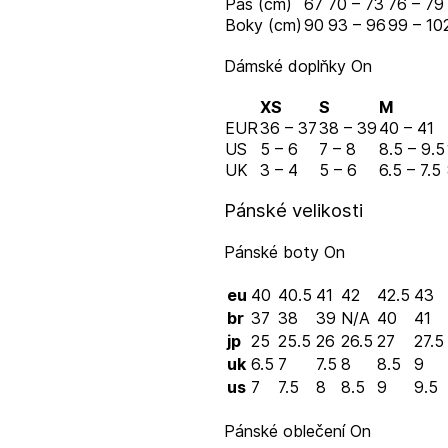
Pas (cm)
67
70 – 73
76 – 79
Boky (cm)
90
93 – 96
99 – 10
Dámské doplňky On
XS
S
M
EUR
36 – 37
38 – 39
40 – 41
US
5 – 6
7 – 8
8.5 – 9.5
UK
3 – 4
5 – 6
6.5 – 7.5
Pánské velikosti
Pánské boty On
eu
40
40.5
41
42
42.5
43
br
37
38
39
N/A
40
41
jp
25
25.5
26
26.5
27
27.5
uk
6.5
7
7.5
8
8.5
9
us
7
7.5
8
8.5
9
9.5
Pánské oblečení On