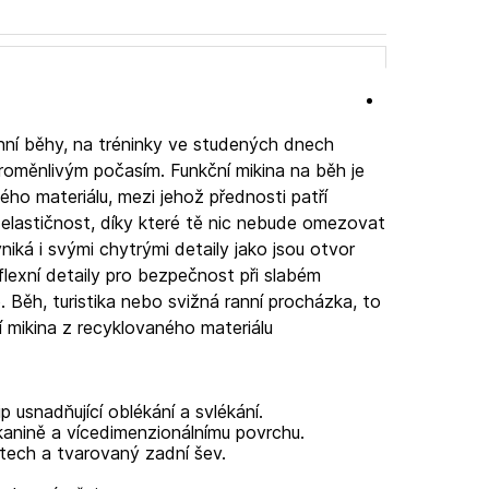
nní běhy, na tréninky ve studených dnech
roměnlivým počasím. Funkční mikina na běh je
ho materiálu, mezi jehož přednosti patří
elastičnost, díky které tě nic nebude omezovat
iká i svými chytrými detaily jako jsou otvor
flexní detaily pro bezpečnost při slabém
. Běh, turistika nebo svižná ranní procházka, to
ní mikina z recyklovaného materiálu
p usnadňující oblékání a svlékání.
kanině a vícedimenzionálnímu povrchu.
ktech a tvarovaný zadní šev.