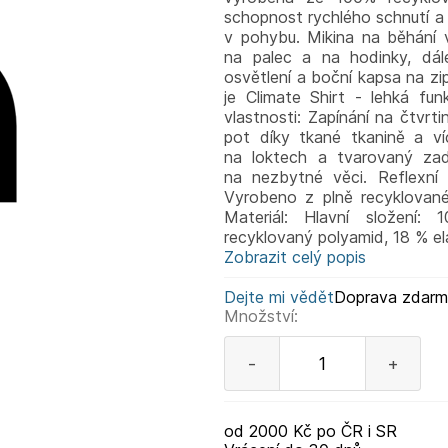
schopnost rychlého schnutí a 
v pohybu. Mikina na běhání v
na palec a na hodinky, dále
osvětlení a boční kapsa na zip
je Climate Shirt - lehká fun
vlastnosti: Zapínání na čtvrti
pot díky tkané tkanině a ví
na loktech a tvarovaný zad
na nezbytné věci. Reflexní 
Vyrobeno z plně recyklovanéh
Materiál: Hlavní složení:
recyklovaný polyamid, 18 % el
Zobrazit celý popis
Dejte mi vědět
Doprava zdar
Množství:
-
+
od 2000 Kč po ČR i SR