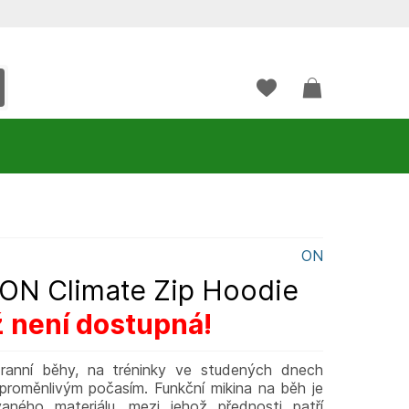
ON
ON Climate Zip Hoodie
ž není dostupná!
ranní běhy, na tréninky ve studených dnech
proměnlivým počasím. Funkční mikina na běh je
ného materiálu, mezi jehož přednosti patří