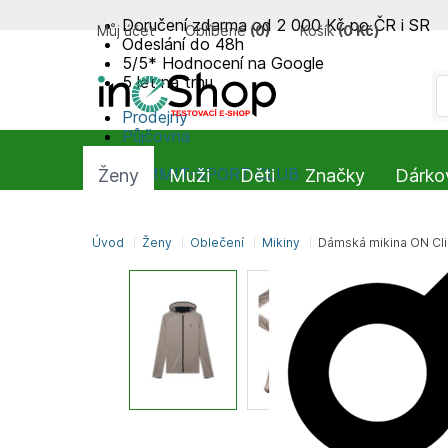
Doručení zdarma od 2 000 Kč po ČR i SR
Můj účet
Oblíbené
(
0
)
Košík
(
0 Kč
)
Odeslání do 48h
5/5* Hodnocení na Google
5 let na trhu
Prodejny
Půjčovna
Blog
SUMMIT-SPORT CLUB
Ženy
Muži
Děti
Značky
Dárko
Úvod
Ženy
Oblečení
Mikiny
Dámská mikina ON Cl