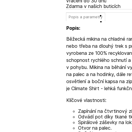
Vrácení do 30 dnů
Zdarma v našich buticích
Popis a parametry
Popis:
Běžecká mikina na chladné ra
nebo třeba na dlouhý trek s p
vyrobena ze 100% recyklované
schopnost rychlého schnutí a 
v pohybu. Mikina na běhání vyn
na palec a na hodinky, dále re
osvětlení a boční kapsa na zip
je Climate Shirt - lehká funkč
Klíčové vlastnosti:
Zapínání na čtvrtinový zi
Odvádí pot díky tkané t
Spirálové záševky na lo
Otvor na palec.