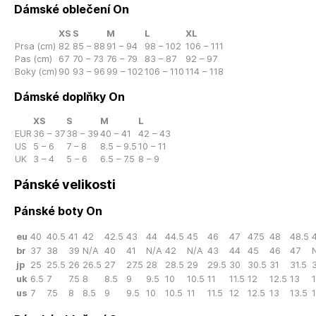
Dámské oblečení On
XS
S
M
L
XL
Prsa (cm)
82
85 – 88
91 – 94
98 – 102
106 – 111
Pas (cm)
67
70 – 73
76 – 79
83 – 87
92 – 97
Boky (cm)
90
93 – 96
99 – 102
106 – 110
114 – 118
Dámské doplňky On
XS
S
M
L
EUR
36 – 37
38 – 39
40 – 41
42 – 43
US
5 – 6
7 – 8
8.5 – 9.5
10 – 11
UK
3 – 4
5 – 6
6.5 – 7.5
8 – 9
Pánské velikosti
Pánské boty On
eu
40
40.5
41
42
42.5
43
44
44.5
45
46
47
47.5
48
48.5
br
37
38
39
N/A
40
41
N/A
42
N/A
43
44
45
46
47
jp
25
25.5
26
26.5
27
27.5
28
28.5
29
29.5
30
30.5
31
31.5
3
uk
6.5
7
7.5
8
8.5
9
9.5
10
10.5
11
11.5
12
12.5
13
us
7
7.5
8
8.5
9
9.5
10
10.5
11
11.5
12
12.5
13
13.5