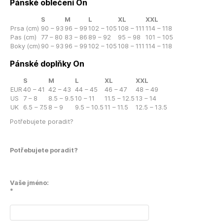
Pánské oblečení On
S
M
L
XL
XXL
Prsa (cm)
90 – 93
96 – 99
102 – 105
108 – 111
114 – 118
Pas (cm)
77 – 80
83 – 86
89 – 92
95 – 98
101 – 105
Boky (cm)
90 – 93
96 – 99
102 – 105
108 – 111
114 – 118
Pánské doplňky On
S
M
L
XL
XXL
EUR
40 – 41
42 – 43
44 – 45
46 – 47
48 – 49
US
7 – 8
8.5 – 9.5
10 – 11
11.5 – 12.5
13 – 14
UK
6.5 – 7.5
8 – 9
9.5 – 10.5
11 – 11.5
12.5 – 13.5
Potřebujete poradit?
Potřebujete poradit?
Vaše jméno:
*