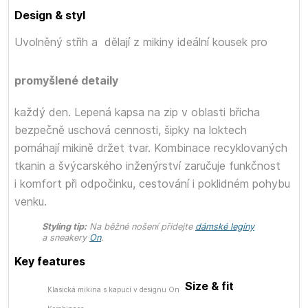
Design & styl
Uvolněný střih a
dělají z mikiny ideální kousek pro
promyšlené detaily
každý den. Lepená kapsa na zip v oblasti břicha
bezpečně uschová cennosti, šipky na loktech
pomáhají mikině držet tvar. Kombinace recyklovaných
tkanin a švýcarského inženýrství zaručuje funkčnost
i komfort při odpočinku, cestování i poklidném pohybu
venku.
Styling tip:
Na běžné nošení přidejte
dámské legíny
a sneakery
On
.
Key features
Size & fit
Klasická mikina s kapucí v designu On