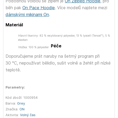
Podobnou volbou se zipem je
On Zipped Hoodie
, pro
běh pak
On Pace Hoodie
. Více modelů najdete mezi
dámskými mikinami On
.
Materiál
Hlavní tkaniny: 82 % recyklovaný polyester, 13 % lyocell (Tencel™), 5 %
elastan
Péče
Vložka: 100 % polyester
Doporučujeme prát naruby na šetrný program při
30 °C, nepoužívat bělidlo, sušit volně a žehlit při nízké
teplotě.
Parametry:
Kód zboží:
1000954
Barva:
Grey
Značka:
ON
Aktivita:
Volný čas