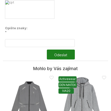
Opište znaky:
*
Odeslat
Mohlo by Vás zajímat
Activewear
DEN MATEK
IVA20