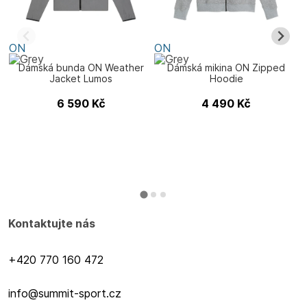
ON
ON
Dámská bunda ON Weather
Dámská mikina ON Zipped
Jacket Lumos
Hoodie
6 590
Kč
4 490
Kč
Kontaktujte nás
+420 770 160 472
info@summit-sport.cz