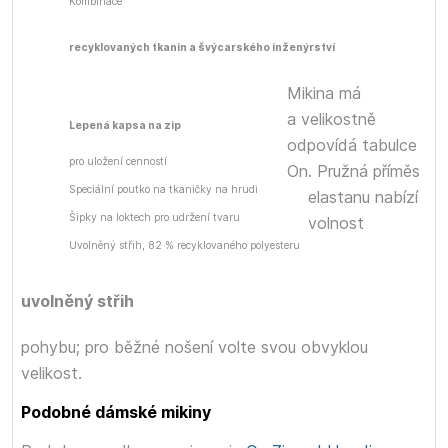
Kombinace
recyklovaných tkanin a švýcarského inženýrství
Mikina má
a velikostně
Lepená kapsa na zip
odpovídá tabulce
pro uložení cenností
On. Pružná příměs
Speciální poutko na tkaničky na hrudi
elastanu nabízí
Šipky na loktech pro udržení tvaru
volnost
Uvolněný střih, 82 % recyklovaného polyesteru
uvolněný střih
pohybu; pro běžné nošení volte svou obvyklou
velikost.
Podobné dámské mikiny