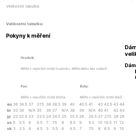
Velikostní tabulka
Velikostní tabulka:
Pokyny k měření
Dám
veli
Hrudník:
Dám
Měřte v nejširším místě hrudníku. Měřte délku bez rukávů.
Pas:
Boky:
Měřte v nejužším místě břicha.
Měřte v nejširším místě boků.
eu
36
36.5
37
37.5
38
38.5
39
40
40.5
41
42
42.5
43
44
br
33
34
N/A
35
36
37
N/A
38
39
N/A
40
41
42
43
jp
22
22.5
23
23.5
24
24.5
25
25.5
26
26.5
27
27.5
28
29
us
5
5.5
6
6.5
7
7.5
8
8.5
9
9.5
10
10.5
11
12
uk
3
3.5
4
4.5
5
5.5
6
6.5
7
7.5
8
8.5
9
10