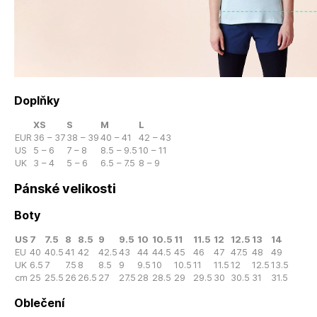
Doplňky
XS
S
M
L
EUR
36 – 37
38 – 39
40 – 41
42 – 43
US
5 – 6
7 – 8
8.5 – 9.5
10 – 11
UK
3 – 4
5 – 6
6.5 – 7.5
8 – 9
Pánské velikosti
Boty
US
7
7.5
8
8.5
9
9.5
10
10.5
11
11.5
12
12.5
13
14
EU
40
40.5
41
42
42.5
43
44
44.5
45
46
47
47.5
48
49
UK
6.5
7
7.5
8
8.5
9
9.5
10
10.5
11
11.5
12
12.5
13.5
cm
25
25.5
26
26.5
27
27.5
28
28.5
29
29.5
30
30.5
31
31.5
Oblečení