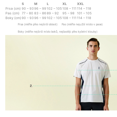
S
M
L
XL
XXL
Prsa (cm)
90 – 93
96 – 99
102 – 105
108 – 111
114 – 118
Pas (cm)
77 – 80
83 – 86
89 – 92
95 – 98
101 – 105
Boky (cm)
90 – 93
96 – 99
102 – 105
108 – 111
114 – 118
Prsa (měřte přes nejširší oblast)
Pas (měřte nejužší místo v pase)
Boky (měřte nejširší místo boků, nejčastěji přes kyčelní klouby)