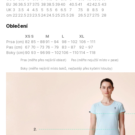
EU
36
36.5
37
37.5
38
38.5
39
40
40.5
41
42
42.5
43
UK
3
3.5
4
4.5
5
5.5
6
6.5
7
7.5
8
8.5
9
cm
22
22.5
23
23.5
24
24.5
25
25.5
26
26.5
27
27.5
28
Oblečení
XS
S
M
L
XL
Prsa (cm)
82
85 – 88
91 – 94
98 – 102
106 – 111
Pas (cm)
67
70 – 73
76 – 79
83 – 87
92 – 97
Boky (cm)
90
93 – 96
99 – 102
106 – 110
114 – 118
Prsa (měřte přes nejširší oblast)
Pas (měřte nejužší místo v pase)
Boky (měřte nejširší místo boků, nejčastěji přes kyčelní klouby)