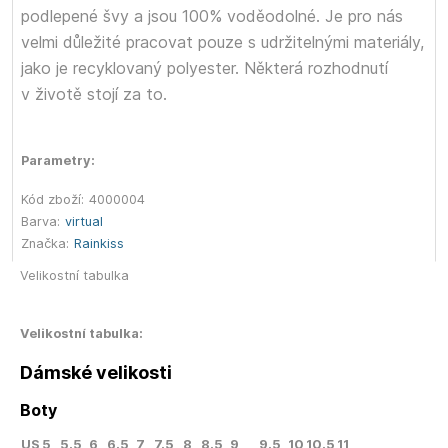
podlepené švy a jsou 100% voděodolné. Je pro nás
velmi důležité pracovat pouze s udržitelnými materiály,
jako je recyklovaný polyester. Některá rozhodnutí
v životě stojí za to.
Parametry:
Kód zboží:
4000004
Barva:
virtual
Značka:
Rainkiss
Velikostní tabulka
Velikostní tabulka:
Dámské velikosti
Boty
US
5
5.5
6
6.5
7
7.5
8
8.5
9
9.5
10
10.5
11