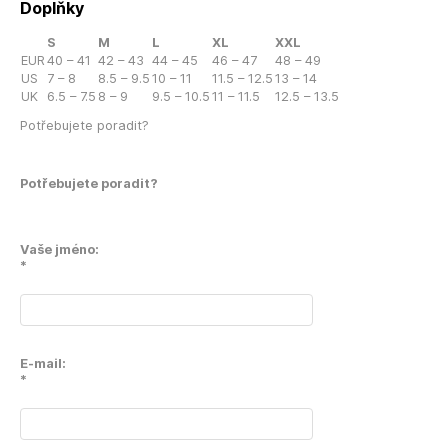
Doplňky
S
M
L
XL
XXL
EUR
40 – 41
42 – 43
44 – 45
46 – 47
48 – 49
US
7 – 8
8.5 – 9.5
10 – 11
11.5 – 12.5
13 – 14
UK
6.5 – 7.5
8 – 9
9.5 – 10.5
11 – 11.5
12.5 – 13.5
Potřebujete poradit?
Potřebujete poradit?
Vaše jméno:
*
E-mail:
*