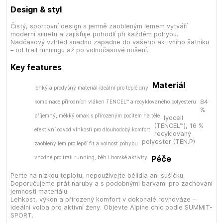
Design & styl
Čistý, sportovní design s jemně zaobleným lemem vytváří
moderní siluetu a zajišťuje pohodlí při každém pohybu.
Nadčasový vzhled snadno zapadne do vašeho aktivního šatníku
– od trail runningu až po volnočasové nošení.
Key features
Materiál
lehký a prodyšný materiál ideální pro teplé dny
84
kombinace přírodních vláken TENCEL™ a recyklovaného polyesteru
%
příjemný, měkký omak s přirozeným pocitem na těle
lyocell
(TENCEL™), 16 %
efektivní odvod vlhkosti pro dlouhodobý komfort
recyklovaný
polyester (TEN.P)
zaoblený lem pro lepší fit a volnost pohybu
Péče
vhodné pro trail running, běh i horské aktivity
Perte na nízkou teplotu, nepoužívejte bělidla ani sušičku.
Doporučujeme prát naruby a s podobnými barvami pro zachování
jemnosti materiálu.
Lehkost, výkon a přirozený komfort v dokonalé rovnováze –
ideální volba pro aktivní ženy. Objevte Alpine chic podle SUMMIT-
SPORT.