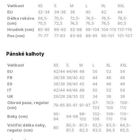
Velikost
XS
S
M
L
XL
XXL
EU
32-34
34-36
38
40
42
44
Délka rukávu
68,5-
70,5-
72,5-
74,5-
76,5-
78,5-
(cm)
70,5
72,5
74,5
76,5
78,5
80,5
Hrudník (cm)
80-86
86-92
92-98
98-104
104-110
110-116
Pas (cm)
71-77
77-83
83-89
89-95
95-101
101-107
Pánské kalhoty
Velikost
XS
S
M
L
XL
XXL
EU
42/44
44/46
48
50
52
54
FR
36/38
38/40
42
44
46
48
ES
36/38
38/40
42
44
46
48
IT
42/44
44/46
48
50
52
54
UK
26/28
28/30
32
34
36
38
Obvod pasu, regular
97-
103-
109-
79-85
85-91
91-97
(cm)
103
109
115
90-
98-
102-
106-
110-
Boky (cm)
94-98
94
102
106
110
114
Vnitřní délka nohy,
80,5-
81,5-
82,5-
83,5-
84,5-
80
regular (cm)
81,5
82,5
83,5
84,5
85,5