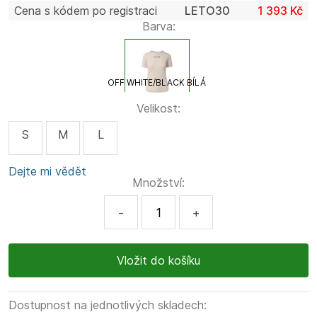
Cena s kódem po registraci
LETO30
1 393 Kč
Barva:
OFF WHITE/BLACK BÍLÁ
Velikost:
S
M
L
Dejte mi vědět
Množství:
-
+
Dostupnost na jednotlivých skladech: