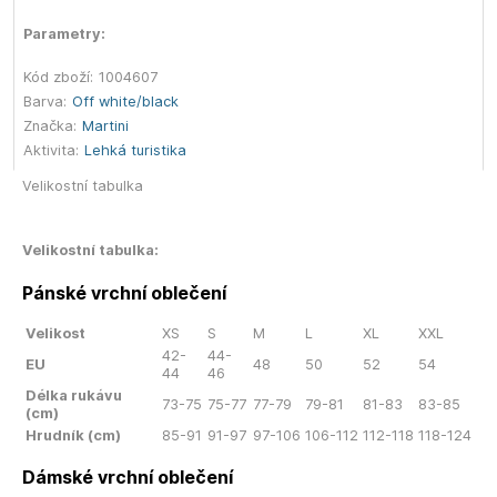
Parametry:
Kód zboží:
1004607
Barva:
Off white/black
Značka:
Martini
Aktivita:
Lehká turistika
Velikostní tabulka
Velikostní tabulka:
Pánské vrchní oblečení
Velikost
XS
S
M
L
XL
XXL
42-
44-
EU
48
50
52
54
44
46
Délka rukávu
73-75
75-77
77-79
79-81
81-83
83-85
(cm)
Hrudník (cm)
85-91
91-97
97-106
106-112
112-118
118-124
Dámské vrchní oblečení