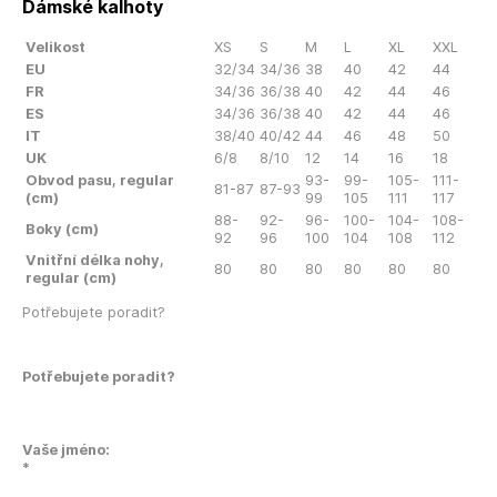
Dámské kalhoty
Velikost
XS
S
M
L
XL
XXL
EU
32/34
34/36
38
40
42
44
FR
34/36
36/38
40
42
44
46
ES
34/36
36/38
40
42
44
46
IT
38/40
40/42
44
46
48
50
UK
6/8
8/10
12
14
16
18
Obvod pasu, regular
93-
99-
105-
111-
81-87
87-93
(cm)
99
105
111
117
88-
92-
96-
100-
104-
108-
Boky (cm)
92
96
100
104
108
112
Vnitřní délka nohy,
80
80
80
80
80
80
regular (cm)
Potřebujete poradit?
Potřebujete poradit?
Vaše jméno:
*