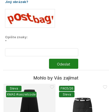
Jiný obrázek?
Opište znaky:
*
Odeslat
Mohlo by Vás zajímat
Sleva
FW25/26
XMAS #secretcode
Sleva