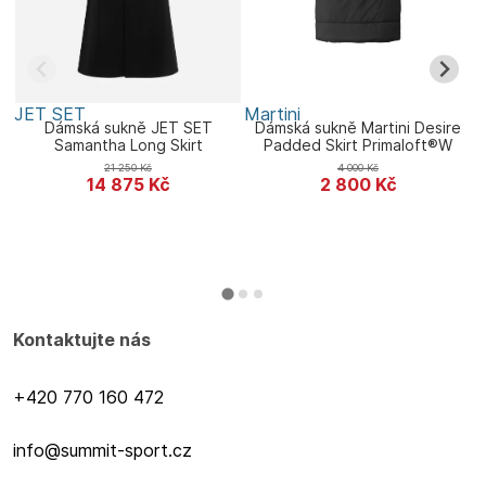
JET SET
Martini
M
Dámská sukně JET SET
Dámská sukně Martini Desire
Samantha Long Skirt
Padded Skirt Primaloft®W
21 250
Kč
4 000
Kč
14 875
Kč
2 800
Kč
Kontaktujte nás
+420 770 160 472
info@summit-sport.cz