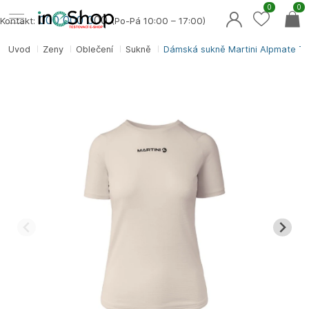
0
0
000 000 0
00
Kontakt:
(Po-Pá 10:00 – 17:00)
Úvod
Ženy
Oblečení
Sukně
Dámská sukně Martini Alpmate Tra