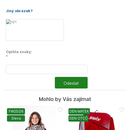
Jiný obrázek?
Opište znaky:
*
Odeslat
Mohlo by Vás zajímat
FW25/26
DEN MATEK
Sleva
DEN OTCŮ