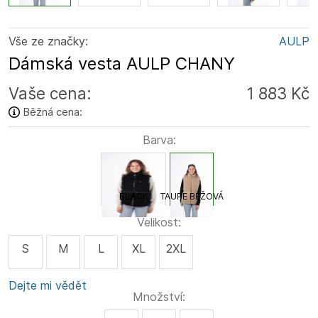
Vše ze značky:
AULP
Dámská vesta AULP CHANY
Vaše cena:
1 883 Kč
Běžná cena:
Barva:
BLACK
TAUPE BÉŽOVÁ
Velikost:
S
M
L
XL
2XL
Dejte mi vědět
Množství: