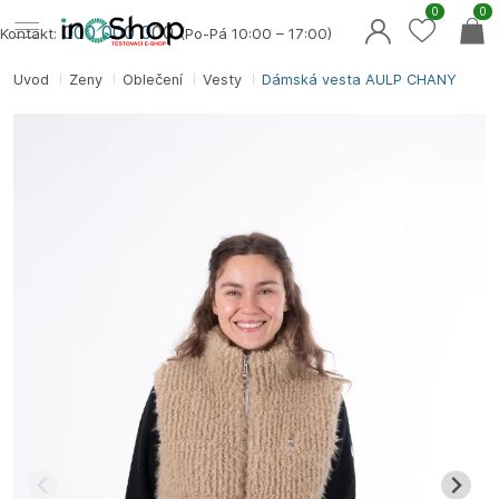
0
0
000 000 0
00
Kontakt:
(Po-Pá 10:00 – 17:00)
Úvod
Ženy
Oblečení
Vesty
Dámská vesta AULP CHANY