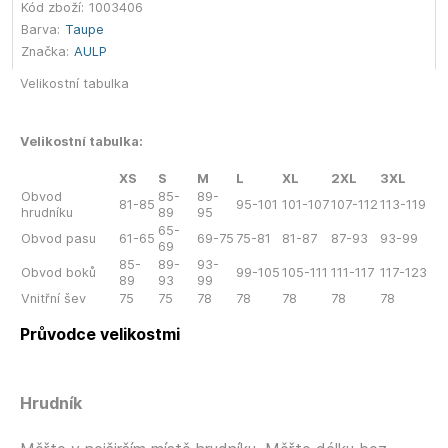
Kód zboží:
1003406
Barva:
Taupe
Značka:
AULP
Velikostní tabulka
Velikostní tabulka:
XS
S
M
L
XL
2XL
3XL
Obvod
85-
89-
81-85
95-101
101-107
107-112
113-119
hrudníku
89
95
65-
Obvod pasu
61-65
69-75
75-81
81-87
87-93
93-99
69
85-
89-
93-
Obvod boků
99-105
105-111
111-117
117-123
89
93
99
Vnitřní šev
75
75
78
78
78
78
78
Průvodce velikostmi
Hrudník