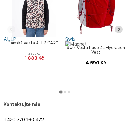
AULP
Swix
S
Dámská vesta AULP CAROL
Swix Vesta Pace 4L Hydration
D
Vest
2 690
Kč
1 883
Kč
4 590
Kč
Kontaktujte nás
+420 770 160 472