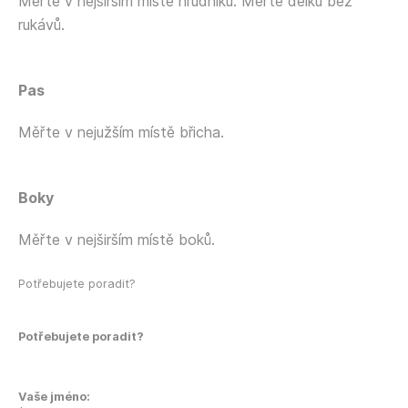
Měřte v nejširším místě hrudníku. Měřte délku bez
rukávů.
Pas
Měřte v nejužším místě břicha.
Boky
Měřte v nejširším místě boků.
Potřebujete poradit?
Potřebujete poradit?
Vaše jméno: