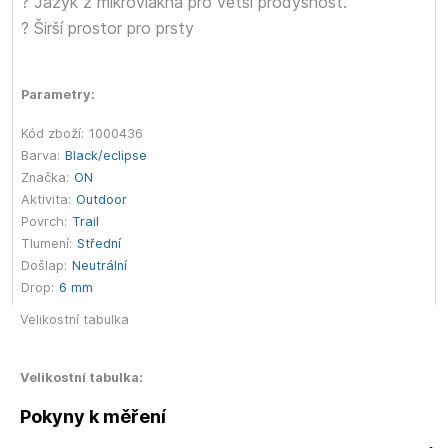
? Jazyk z mikrovlákna pro větší prodyšnost.
? Širší prostor pro prsty
Parametry:
Kód zboží:
1000436
Barva:
Black/eclipse
Značka:
ON
Aktivita:
Outdoor
Povrch:
Trail
Tlumení:
Střední
Došlap:
Neutrální
Drop:
6 mm
Velikostní tabulka
Velikostní tabulka:
Pokyny k měření