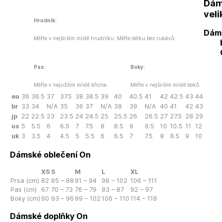
Dám
veli
Hrudník:
Dám
Měřte v nejširším místě hrudníku. Měřte délku bez rukávů.
Pas:
Boky:
Měřte v nejužším místě břicha.
Měřte v nejširším místě boků.
eu
36
36.5
37
37.5
38
38.5
39
40
40.5
41
42
42.5
43
44
br
33
34
N/A
35
36
37
N/A
38
39
N/A
40
41
42
43
jp
22
22.5
23
23.5
24
24.5
25
25.5
26
26.5
27
27.5
28
29
us
5
5.5
6
6.5
7
7.5
8
8.5
9
9.5
10
10.5
11
12
uk
3
3.5
4
4.5
5
5.5
6
6.5
7
7.5
8
8.5
9
10
Dámské oblečení On
XS
S
M
L
XL
Prsa (cm)
82
85 – 88
91 – 94
98 – 102
106 – 111
Pas (cm)
67
70 – 73
76 – 79
83 – 87
92 – 97
Boky (cm)
90
93 – 96
99 – 102
106 – 110
114 – 118
Dámské doplňky On