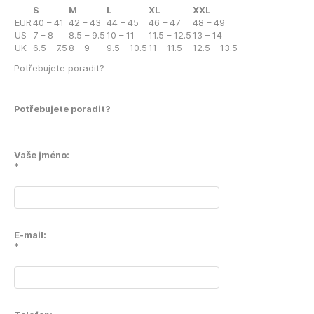
S
M
L
XL
XXL
EUR
40 – 41
42 – 43
44 – 45
46 – 47
48 – 49
US
7 – 8
8.5 – 9.5
10 – 11
11.5 – 12.5
13 – 14
UK
6.5 – 7.5
8 – 9
9.5 – 10.5
11 – 11.5
12.5 – 13.5
Potřebujete poradit?
Potřebujete poradit?
Vaše jméno:
*
E-mail:
*