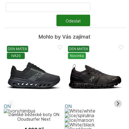
Odeslat
Mohlo by Vás zajímat
DEN MATEK
DEN MATEK
IVA20
Novinka
ON
ON
Dámské běžecké boty ON
Cloudsurfer Next