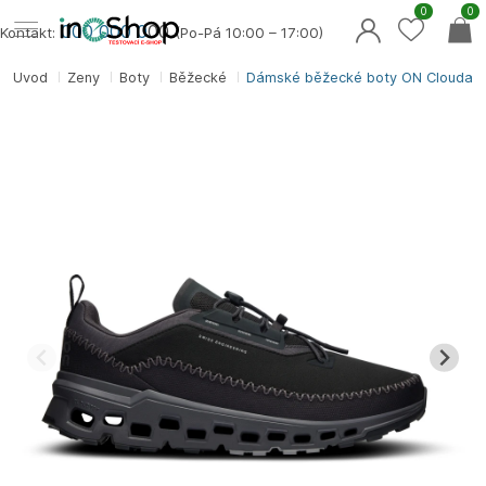
0
0
000 000 0
00
Kontakt:
(Po-Pá 10:00 – 17:00)
Úvod
Ženy
Boty
Běžecké
Dámské běžecké boty ON Cloudaw