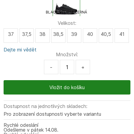
BLACK/ECLIPSE ČERNÁ
Velikost:
37
37,5
38
38,5
39
40
40,5
41
Dejte mi vědět
Množství:
-
+
Dostupnost na jednotlivých skladech:
Pro zobrazení dostupnosti vyberte variantu
Rychlé odeslání
Odešleme
v pátek
14.08.