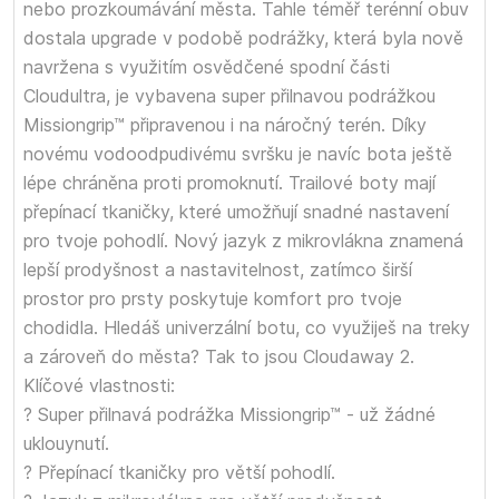
nebo prozkoumávání města. Tahle téměř terénní obuv
dostala upgrade v podobě podrážky, která byla nově
navržena s využitím osvědčené spodní části
Cloudultra, je vybavena super přilnavou podrážkou
Missiongrip™ připravenou i na náročný terén. Díky
novému vodoodpudivému svršku je navíc bota ještě
lépe chráněna proti promoknutí. Trailové boty mají
přepínací tkaničky, které umožňují snadné nastavení
pro tvoje pohodlí. Nový jazyk z mikrovlákna znamená
lepší prodyšnost a nastavitelnost, zatímco širší
prostor pro prsty poskytuje komfort pro tvoje
chodidla. Hledáš univerzální botu, co využiješ na treky
a zároveň do města? Tak to jsou Cloudaway 2.
Klíčové vlastnosti:
? Super přilnavá podrážka Missiongrip™ - už žádné
uklouynutí.
? Přepínací tkaničky pro větší pohodlí.