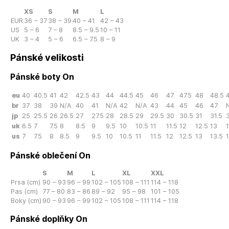
XS
S
M
L
EUR
36 – 37
38 – 39
40 – 41
42 – 43
US
5 – 6
7 – 8
8.5 – 9.5
10 – 11
UK
3 – 4
5 – 6
6.5 – 7.5
8 – 9
Pánské velikosti
Pánské boty On
eu
40
40.5
41
42
42.5
43
44
44.5
45
46
47
47.5
48
48.5
br
37
38
39
N/A
40
41
N/A
42
N/A
43
44
45
46
47
jp
25
25.5
26
26.5
27
27.5
28
28.5
29
29.5
30
30.5
31
31.5
3
uk
6.5
7
7.5
8
8.5
9
9.5
10
10.5
11
11.5
12
12.5
13
us
7
7.5
8
8.5
9
9.5
10
10.5
11
11.5
12
12.5
13
13.5
Pánské oblečení On
S
M
L
XL
XXL
Prsa (cm)
90 – 93
96 – 99
102 – 105
108 – 111
114 – 118
Pas (cm)
77 – 80
83 – 86
89 – 92
95 – 98
101 – 105
Boky (cm)
90 – 93
96 – 99
102 – 105
108 – 111
114 – 118
Pánské doplňky On