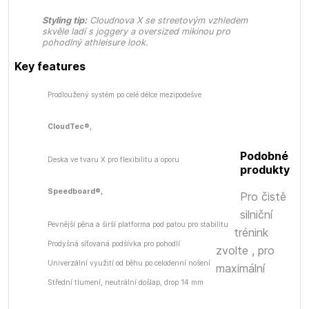
Styling tip:
Cloudnova X se streetovým vzhledem
skvěle ladí s joggery a oversized mikinou pro
pohodlný athleisure look.
Key features
Prodloužený systém
po celé délce mezipodešve
CloudTec®,
Podobné
Deska
ve tvaru X pro flexibilitu a oporu
produkty
Speedboard®,
Pro čistě
silniční
Pevnější pěna a širší platforma pod patou pro stabilitu
trénink
Prodyšná síťovaná podšívka pro pohodlí
zvolte
, pro
Univerzální využití od běhu po celodenní nošení
maximální
Střední tlumení, neutrální došlap, drop 14 mm