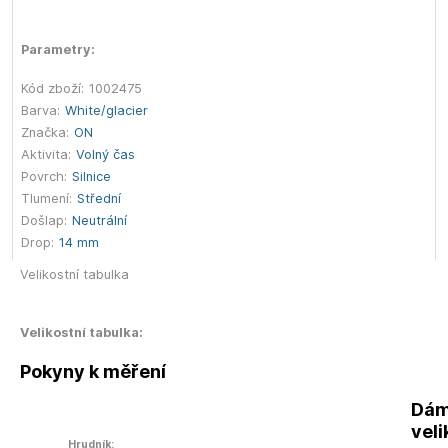
Parametry:
Kód zboží:
1002475
Barva:
White/glacier
Značka:
ON
Aktivita:
Volný čas
Povrch:
Silnice
Tlumení:
Střední
Došlap:
Neutrální
Drop:
14 mm
Velikostní tabulka
Velikostní tabulka:
Pokyny k měření
Dám
veli
Hrudník: