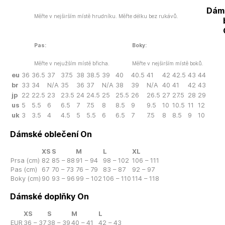
Dám
Měřte v nejširším místě hrudníku. Měřte délku bez rukávů.
Pas:
Boky:
Měřte v nejužším místě břicha.
Měřte v nejširším místě boků.
eu
36
36.5
37
37.5
38
38.5
39
40
40.5
41
42
42.5
43
44
br
33
34
N/A
35
36
37
N/A
38
39
N/A
40
41
42
43
jp
22
22.5
23
23.5
24
24.5
25
25.5
26
26.5
27
27.5
28
29
us
5
5.5
6
6.5
7
7.5
8
8.5
9
9.5
10
10.5
11
12
uk
3
3.5
4
4.5
5
5.5
6
6.5
7
7.5
8
8.5
9
10
Dámské oblečení On
XS
S
M
L
XL
Prsa (cm)
82
85 – 88
91 – 94
98 – 102
106 – 111
Pas (cm)
67
70 – 73
76 – 79
83 – 87
92 – 97
Boky (cm)
90
93 – 96
99 – 102
106 – 110
114 – 118
Dámské doplňky On
XS
S
M
L
EUR
36 – 37
38 – 39
40 – 41
42 – 43