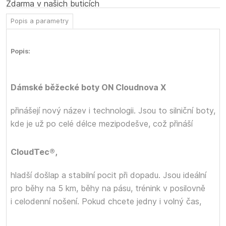
Zdarma v našich buticích
Popis a parametry
Popis:
Dámské běžecké boty ON Cloudnova X
přinášejí nový název i technologii. Jsou to silniční boty,
kde je
už po celé délce mezipodešve, což přináší
CloudTec®,
hladší došlap a stabilní pocit při dopadu. Jsou ideální
pro běhy na 5 km, běhy na pásu, trénink v posilovně
i celodenní nošení. Pokud chcete jedny
i volný čas,