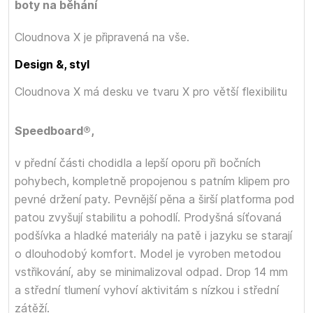
boty na běhání
Cloudnova X je připravená na vše.
Design &, styl
Cloudnova X má desku
ve tvaru X pro větší flexibilitu
Speedboard®,
v přední části chodidla a lepší oporu při bočních
pohybech, kompletně propojenou s patním klipem pro
pevné držení paty. Pevnější pěna a širší platforma pod
patou zvyšují stabilitu a pohodlí. Prodyšná síťovaná
podšívka a hladké materiály na patě i jazyku se starají
o dlouhodobý komfort. Model je vyroben metodou
vstřikování, aby se minimalizoval odpad. Drop 14 mm
a střední tlumení vyhoví aktivitám s nízkou i střední
zátěží.