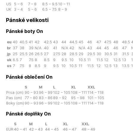
US
5 – 6
7 – 8
8.5 – 9.5
10 – 11
UK
3 – 4
5 – 6
6.5 – 7.5
8 – 9
Pánské velikosti
Pánské boty On
eu
40
40.5
41
42
42.5
43
44
44.5
45
46
47
47.5
48
48.5
br
37
38
39
N/A
40
41
N/A
42
N/A
43
44
45
46
47
jp
25
25.5
26
26.5
27
27.5
28
28.5
29
29.5
30
30.5
31
31.5
3
uk
6.5
7
7.5
8
8.5
9
9.5
10
10.5
11
11.5
12
12.5
13
us
7
7.5
8
8.5
9
9.5
10
10.5
11
11.5
12
12.5
13
13.5
Pánské oblečení On
S
M
L
XL
XXL
Prsa (cm)
90 – 93
96 – 99
102 – 105
108 – 111
114 – 118
Pas (cm)
77 – 80
83 – 86
89 – 92
95 – 98
101 – 105
Boky (cm)
90 – 93
96 – 99
102 – 105
108 – 111
114 – 118
Pánské doplňky On
S
M
L
XL
XXL
EUR
40 – 41
42 – 43
44 – 45
46 – 47
48 – 49