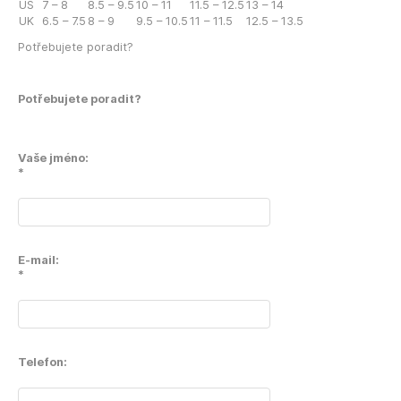
US
7 – 8
8.5 – 9.5
10 – 11
11.5 – 12.5
13 – 14
UK
6.5 – 7.5
8 – 9
9.5 – 10.5
11 – 11.5
12.5 – 13.5
Potřebujete poradit?
Potřebujete poradit?
Vaše jméno:
*
E-mail:
*
Telefon: