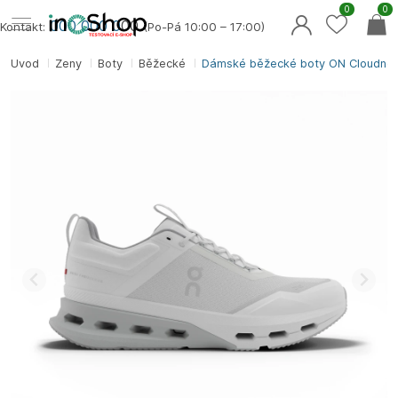
0
0
000 000 0
00
Kontakt:
(Po-Pá 10:00 – 17:00)
Úvod
Ženy
Boty
Běžecké
Dámské běžecké boty ON Cloudno