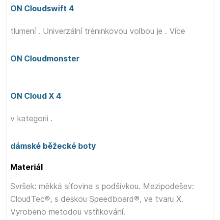
ON Cloudswift 4
tlumení
. Univerzální tréninkovou volbou je
. Více
ON Cloudmonster
ON Cloud X 4
v kategorii
.
dámské běžecké boty
Materiál
Svršek: měkká síťovina s podšívkou. Mezipodešev:
CloudTec®, s deskou Speedboard®, ve tvaru X.
Vyrobeno metodou vstřikování.