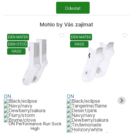
Odeslat
Mohlo by Vás zajímat
DEN MATEK
DEN MATEK
DEN OTCŮ
IVA20
IVA20
ON
ON
ON Performance Run Sock
High