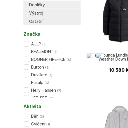
Doplňky
Výstroj
Ostatní
Značka
AULP
(
3
)
BEAUMONT
(
1
)
Dámská bunda Lundha
BOGNER FIRE+ICE
Weather Down 
(
8
)
Burton
(
3
)
10 580
Duvillard
(
1
)
Fusalp
(
6
)
Helly Hansen
(
7
)
JET SET
(
3
)
Lundhags
další (+9)
Aktivita
Běh
(
3
)
Cvičení
(
1
)