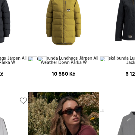
gs Järpen All
Dámská bunda Lundhags Järpen All
Dámská bunda Lun
Parka W
Weather Down Parka W
Jac
Kč
10 580
Kč
6 1
Lundhags
Lundhags