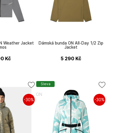
N Weather Jacket
Dámská bunda ON All-Day 1/2 Zip
mos
Jacket
90
Kč
5 290
Kč
Sleva
ON
-30%
-30%