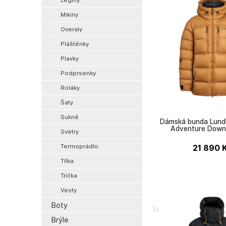
Legíny
Mikiny
Overaly
Pláštěnky
Plavky
Podprsenky
Roláky
Šaty
Sukně
Dámská bunda Lund
Adventure Down
Svetry
Termoprádlo
21 890
Tílka
Trička
Vesty
Boty
Lundhags
Brýle