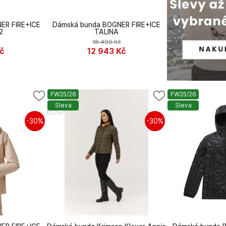
ER FIRE+ICE
Dámská bunda BOGNER FIRE+ICE
2
TALINA
18 490
Kč
č
12 943
Kč
FW25/26
FW25/26
Sleva
Sleva
BOGNER FIRE+ICE
-30%
-30%