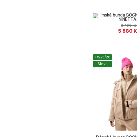
Dámská bunda BOGN
NINETTA
8 400
Kč
5 880
K
FW25/26
Sleva
BOGNER FIRE+ICE