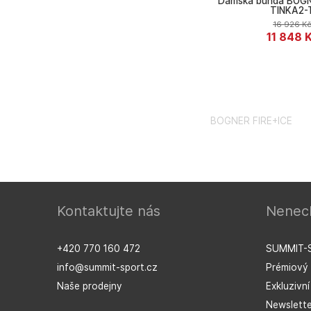
Dámská bunda BOGN
TINKA2-
16 926
K
11 848
BOGNER FIRE+ICE
Kontaktujte nás
Nenech
+420 770 160 472
SUMMIT-
info@summit-sport.cz
Prémiový 
Naše prodejny
Exkluzivn
Newslette