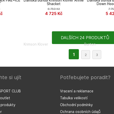
ER FIRE+ICE
Dámská bunda Krimson Klover Annie
Dámská bunda B
T
Shacket
Down Hoo
č
6 750
Kč
7 7
Kč
4 725
Kč
5 4
DALŠÍCH 24 PRODUKTŮ
Krimson Klover
Burton
1
2
3
te si ujít
Potřebujete poradit?
SPORT CLUB
Vracení a reklamace
outlet
Tabulka velikostí
í produkty
Obchodní podmínky
r
Ochrana osobních údajů