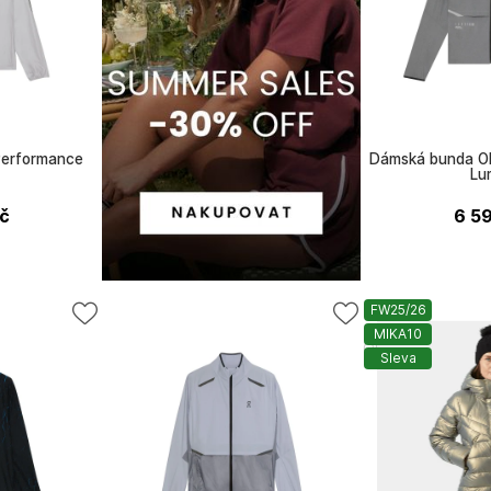
erformance
Dámská bunda O
Lu
č
6 5
FW25/26
MIKA10
ON
Sleva