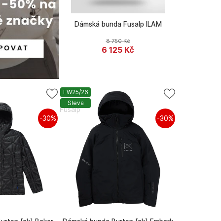
Dámská bunda Fusalp ILAM
8 750
Kč
6 125
Kč
FW25/26
Sleva
Fusalp
-30%
-30%