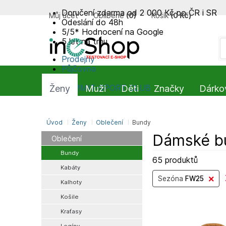
Doručení zdarma od 2 000 Kč po ČR i SR
Můj účet
Oblíbené
(
0
)
Košík
(
0 Kč
)
Odeslání do 48h
5/5* Hodnocení na Google
5 let na trhu
Prodejny
Půjčovna
Blog
SUMMIT-SPORT CLUB
Ženy
Muži
Děti
Značky
Dárko
Úvod
Ženy
Oblečení
Bundy
Dámské b
Oblečení
Bundy
65 produktů
Kabáty
Sezóna
FW25
Kalhoty
Košile
Kraťasy