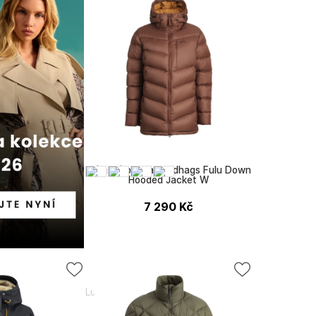
Dámská bunda Lundhags Fulu Down
Hooded Jacket W
7 290
Kč
Lundhags