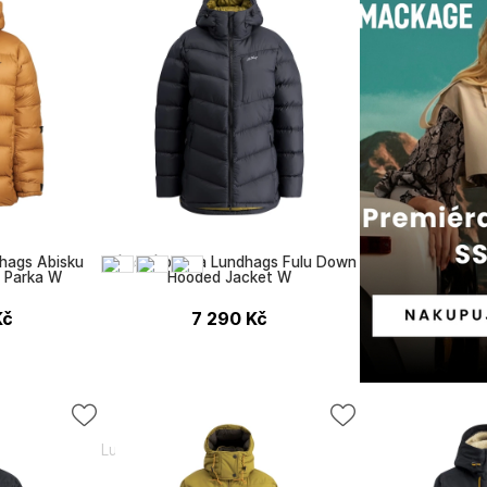
hags Abisku
Dámská bunda Lundhags Fulu Down
 Parka W
Hooded Jacket W
Kč
7 290
Kč
Lundhags