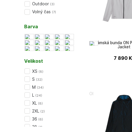
Outdoor
(
3
)
Volný čas
(
7
)
Barva
Dámská bunda ON P
Jacket
7 890
K
Velikost
XS
(
8
)
S
(
32
)
M
(
34
)
ON
L
(
24
)
XL
(
8
)
2XL
(
2
)
36
(
6
)
38
(
7
)