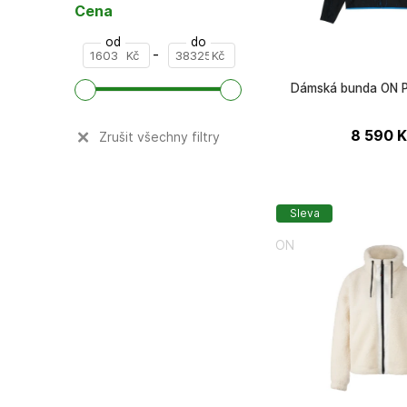
další (+2)
Cena
od
do
-
Kč
Kč
Dámská bunda ON P
8 590
K
Zrušit všechny filtry
Sleva
ON