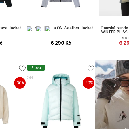
ace Jacket
Dámská bunda ON Weather Jacket
Dámská bunda 
WINTER BLIS
8 9
č
6 290
Kč
6 2
Sleva
ON
Helly Hansen
-30%
-30%