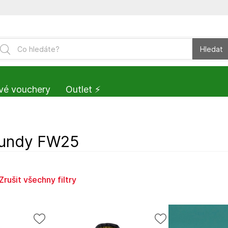
Hledat
vé vouchery
Outlet ⚡️
undy FW25
Zrušit všechny filtry