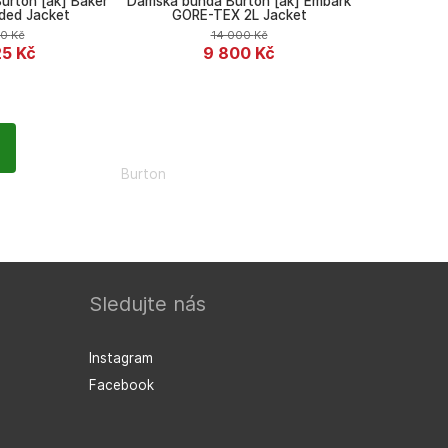
urton [ak] Baker
Dámská bunda Burton [ak] Embark
ded Jacket
GORE-TEX 2L Jacket
50
Kč
14 000
Kč
25
Kč
9 800
Kč
Burton
Sledujte nás
Instagram
Facebook