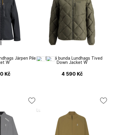
dhags Järpen Pile
Dámská bunda Lundhags Tived
ket W
Down Jacket W
20
Kč
4 590
Kč
Lundhags