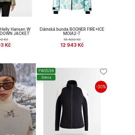
Helly Hansen W
Dámská bunda BOGNER FIRE+ICE
S DOWN JACKET
MOIA2-T
90
Kč
18 490
Kč
93
Kč
12 943
Kč
FW25/26
Sleva
BOGNER FIRE+ICE
-30%