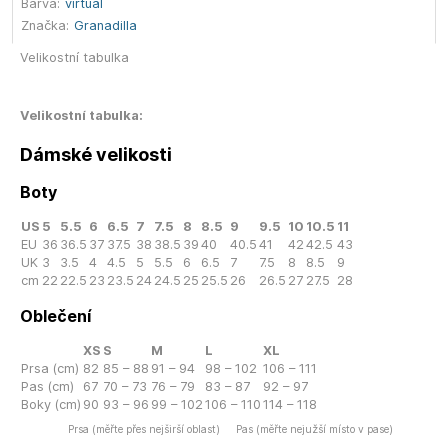
Barva:
virtual
Značka:
Granadilla
Velikostní tabulka
Velikostní tabulka:
Dámské velikosti
Boty
US
5
5.5
6
6.5
7
7.5
8
8.5
9
9.5
10
10.5
11
EU
36
36.5
37
37.5
38
38.5
39
40
40.5
41
42
42.5
43
UK
3
3.5
4
4.5
5
5.5
6
6.5
7
7.5
8
8.5
9
cm
22
22.5
23
23.5
24
24.5
25
25.5
26
26.5
27
27.5
28
Oblečení
XS
S
M
L
XL
Prsa (cm)
82
85 – 88
91 – 94
98 – 102
106 – 111
Pas (cm)
67
70 – 73
76 – 79
83 – 87
92 – 97
Boky (cm)
90
93 – 96
99 – 102
106 – 110
114 – 118
Prsa (měřte přes nejširší oblast)
Pas (měřte nejužší místo v pase)