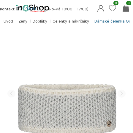
0
0
000 000 0
00
Kontakt:
(Po-Pá 10:00 – 17:00)
Úvod
Ženy
Doplňky
Čelenky a nákrčníky
Dámské čelenka Gra