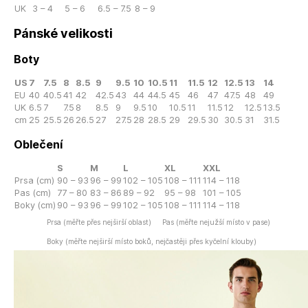
UK
3 – 4
5 – 6
6.5 – 7.5
8 – 9
Pánské velikosti
Boty
US
7
7.5
8
8.5
9
9.5
10
10.5
11
11.5
12
12.5
13
14
EU
40
40.5
41
42
42.5
43
44
44.5
45
46
47
47.5
48
49
UK
6.5
7
7.5
8
8.5
9
9.5
10
10.5
11
11.5
12
12.5
13.5
cm
25
25.5
26
26.5
27
27.5
28
28.5
29
29.5
30
30.5
31
31.5
Oblečení
S
M
L
XL
XXL
Prsa (cm)
90 – 93
96 – 99
102 – 105
108 – 111
114 – 118
Pas (cm)
77 – 80
83 – 86
89 – 92
95 – 98
101 – 105
Boky (cm)
90 – 93
96 – 99
102 – 105
108 – 111
114 – 118
Prsa (měřte přes nejširší oblast)
Pas (měřte nejužší místo v pase)
Boky (měřte nejširší místo boků, nejčastěji přes kyčelní klouby)