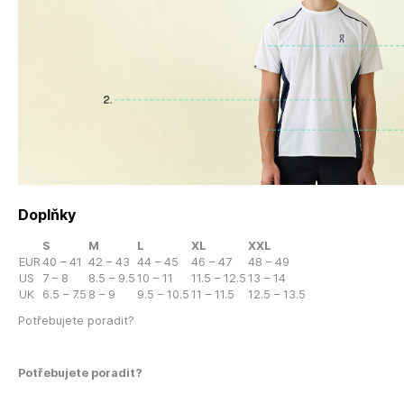
Doplňky
S
M
L
XL
XXL
EUR
40 – 41
42 – 43
44 – 45
46 – 47
48 – 49
US
7 – 8
8.5 – 9.5
10 – 11
11.5 – 12.5
13 – 14
UK
6.5 – 7.5
8 – 9
9.5 – 10.5
11 – 11.5
12.5 – 13.5
Potřebujete poradit?
Potřebujete poradit?