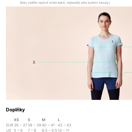
Boky (měřte nejširší místo boků, nejčastěji přes kyčelní klouby)
Doplňky
XS
S
M
L
EUR
36 – 37
38 – 39
40 – 41
42 – 43
US
5 – 6
7 – 8
8.5 – 9.5
10 – 11