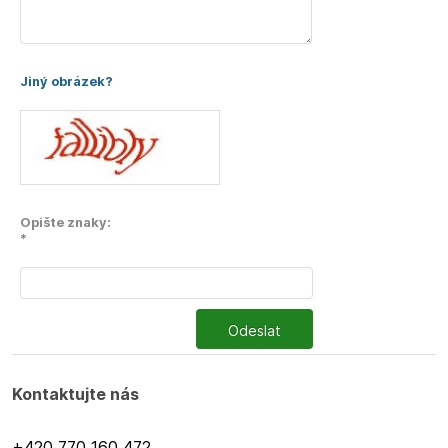
Jiný obrázek?
Opište znaky:
*
Odeslat
Kontaktujte nás
+420 770 160 472