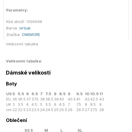
Parametry:
Kód zboží:
1000048
Barva:
virtual
Značka:
ONEMORE
Velikostní tabulka
Velikostní tabulka:
Dámské velikosti
Boty
US
5
5.5
6
6.5
7
7.5
8
8.5
9
9.5
10
10.5
11
EU
36
36.5
37
37.5
38
38.5
39
40
40.5
41
42
42.5
43
UK
3
3.5
4
4.5
5
5.5
6
6.5
7
7.5
8
8.5
9
cm
22
22.5
23
23.5
24
24.5
25
25.5
26
26.5
27
27.5
28
Oblečení
XS
S
M
L
XL