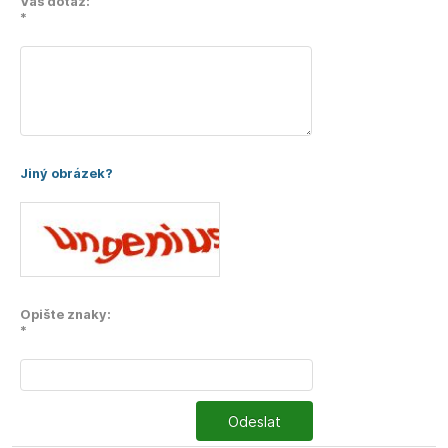
Váš dotaz:
*
Jiný obrázek?
Opište znaky:
*
Odeslat