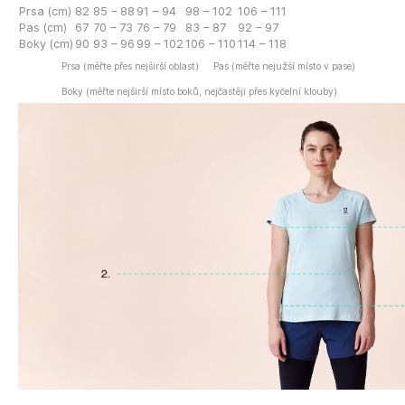
Prsa (cm)
82
85 – 88
91 – 94
98 – 102
106 – 111
Pas (cm)
67
70 – 73
76 – 79
83 – 87
92 – 97
Boky (cm)
90
93 – 96
99 – 102
106 – 110
114 – 118
Prsa (měřte přes nejširší oblast)
Pas (měřte nejužší místo v pase)
Boky (měřte nejširší místo boků, nejčastěji přes kyčelní klouby)