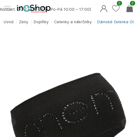
0
0
000 000 0
00
Kontakt:
(Po-Pá 10:00 – 17:00)
Úvod
Ženy
Doplňky
Čelenky a nákrčníky
Dámské čelenka ON