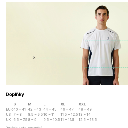
Doplňky
S
M
L
XL
XXL
EUR
40 – 41
42 – 43
44 – 45
46 – 47
48 – 49
US
7 – 8
8.5 – 9.5
10 – 11
11.5 – 12.5
13 – 14
UK
6.5 – 7.5
8 – 9
9.5 – 10.5
11 – 11.5
12.5 – 13.5
Potřebujete poradit?