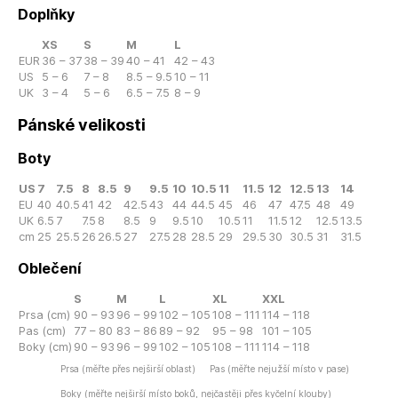
Doplňky
XS
S
M
L
EUR
36 – 37
38 – 39
40 – 41
42 – 43
US
5 – 6
7 – 8
8.5 – 9.5
10 – 11
UK
3 – 4
5 – 6
6.5 – 7.5
8 – 9
Pánské velikosti
Boty
US
7
7.5
8
8.5
9
9.5
10
10.5
11
11.5
12
12.5
13
14
EU
40
40.5
41
42
42.5
43
44
44.5
45
46
47
47.5
48
49
UK
6.5
7
7.5
8
8.5
9
9.5
10
10.5
11
11.5
12
12.5
13.5
cm
25
25.5
26
26.5
27
27.5
28
28.5
29
29.5
30
30.5
31
31.5
Oblečení
S
M
L
XL
XXL
Prsa (cm)
90 – 93
96 – 99
102 – 105
108 – 111
114 – 118
Pas (cm)
77 – 80
83 – 86
89 – 92
95 – 98
101 – 105
Boky (cm)
90 – 93
96 – 99
102 – 105
108 – 111
114 – 118
Prsa (měřte přes nejširší oblast)
Pas (měřte nejužší místo v pase)
Boky (měřte nejširší místo boků, nejčastěji přes kyčelní klouby)