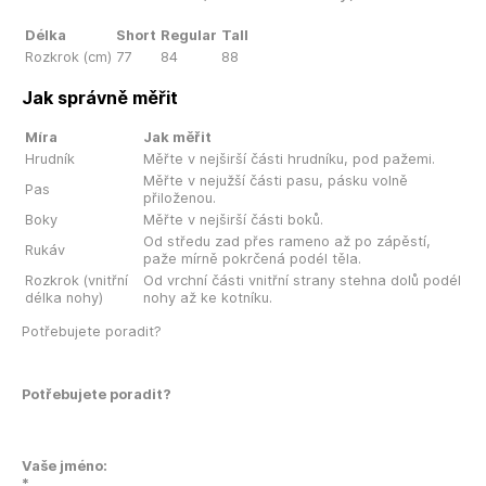
Délka
Short
Regular
Tall
Rozkrok (cm)
77
84
88
Jak správně měřit
Míra
Jak měřit
Hrudník
Měřte v nejširší části hrudníku, pod pažemi.
Měřte v nejužší části pasu, pásku volně
Pas
přiloženou.
Boky
Měřte v nejširší části boků.
Od středu zad přes rameno až po zápěstí,
Rukáv
paže mírně pokrčená podél těla.
Rozkrok (vnitřní
Od vrchní části vnitřní strany stehna dolů podél
délka nohy)
nohy až ke kotníku.
Potřebujete poradit?
Potřebujete poradit?
Vaše jméno:
*