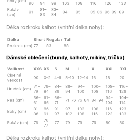
Boky (cm)
90
94
98
103
108
116
126
133
Rukáv
81–
83–
81
84
85
85–86
86–89
89
(cm)
83
84
Délka rozkroku kalhot (vnitřní délka nohy):
Délka
Short
Regular
Tall
Rozkrok (cm)
77
83
88
Dámské oblečení (bundy, kalhoty, mikiny, trička)
Velikost
XXS
XS
S
M
L
XL
XXL
3XL
Číselná
00
0–2
4–6
8–10
12–14
16
18
20
velikost
74–
79–
84–
89–
94–
100–
108–
116–
Hrudník (cm)
79
84
89
94
100
108
116
126
56–
61–
66–
94–
104–
Pas (cm)
71–76
76–84
84–94
61
66
71
104
114
81–
86–
91–
97–
102–
108–
116–
123–
Boky (cm)
86
91
97
102
108
116
123
133
76–
Rukáv (cm)
76
77
79
79
79
80
80
77
Délka rozkroku kalhot (vnitřní délka nohy):