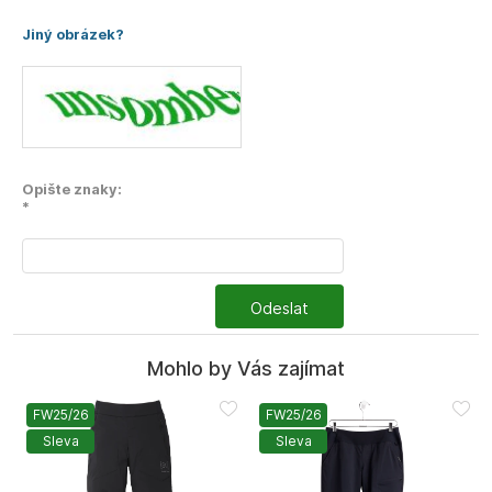
Jiný obrázek?
Opište znaky:
*
Odeslat
Mohlo by Vás zajímat
FW25/26
FW25/26
Sleva
Sleva