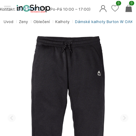
0
0
000 000 0
00
Kontakt:
(Po-Pá 10:00 – 17:00)
Úvod
Ženy
Oblečení
Kalhoty
Dámské kalhoty Burton W OAK 