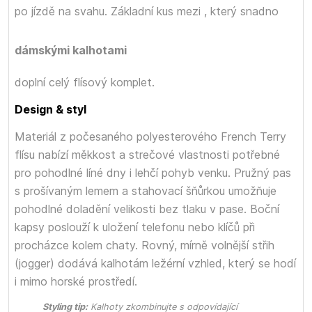
po jízdě na svahu. Základní kus mezi
, který snadno
dámskými kalhotami
doplní celý flísový komplet.
Design & styl
Materiál z počesaného polyesterového French Terry
flísu nabízí měkkost a strečové vlastnosti potřebné
pro pohodlné líné dny i lehčí pohyb venku. Pružný pas
s prošívaným lemem a stahovací šňůrkou umožňuje
pohodlné doladění velikosti bez tlaku v pase. Boční
kapsy poslouží k uložení telefonu nebo klíčů při
procházce kolem chaty. Rovný, mírně volnější střih
(jogger) dodává kalhotám ležérní vzhled, který se hodí
i mimo horské prostředí.
Styling tip:
Kalhoty zkombinujte s odpovídající