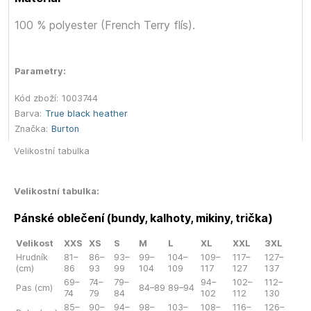
100 % polyester (French Terry flís).
Parametry:
Kód zboží:
1003744
Barva:
True black heather
Značka:
Burton
Velikostní tabulka
Velikostní tabulka:
Pánské oblečení (bundy, kalhoty, mikiny, trička)
Velikost
XXS
XS
S
M
L
XL
XXL
3XL
Hrudník
81–
86–
93–
99–
104–
109–
117–
127–
(cm)
86
93
99
104
109
117
127
137
69–
74–
79–
94–
102–
112–
Pas (cm)
84–89
89–94
74
79
84
102
112
130
85–
90–
94–
98–
103–
108–
116–
126–