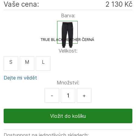
Vaše cena:
2 130 Kč
Barva:
TRUE BLACK HEATHER ČERNÁ
Velikost:
S
M
L
Dejte mi vědět
Množství:
-
+
Dostupnost na jednotlivých skladech: