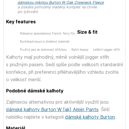
dámskou mikinou Burton W Oak Crewneck Fleece
a získáte pohodlný sladěný komplet na chvíle
po lyžování.
Key features
Size & fit
Počesaný polyesterový French Terry flís
Rychleschnoucí a strečový materiál
Pružný pas se stahovací šňůrkou
Boční kapsy
Ležérní jogger střih
Kalhoty mají pohodlný, mírně volnější jogger střih
s pružným pasem. Sedí spíše podle velikosti standardní
konfekce, při preferenci přiléhavějšího vzhledu zvolte
o velikost menší.
Podobné dámské kalhoty
Zajímavou alternativou pro aktivnější využití jsou
dámské kalhoty Burton W [ak] Airpin Pants
. Širší
nabídku najdete v kategorii
dámské kalhoty Burton
.
Materiál