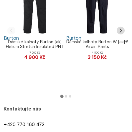
Burton
Burton
S
Dámské kalhoty Burton [ak]
Dámské kalhoty Burton W [ak]®
Helium Stretch Insulated PNT
Airpin Pants
7 000
Kč
4 500
Kč
4 900
Kč
3 150
Kč
Kontaktujte nás
+420 770 160 472