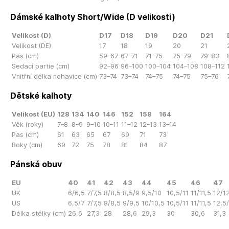
Dámské kalhoty Short/Wide (D velikosti)
Velikost (D)
D17
D18
D19
D20
D21
Velikost (DE)
17
18
19
20
21
Pas (cm)
59–67
67–71
71–75
75–79
79–83
Sedací partie (cm)
92–96
96–100
100–104
104–108
108–112
Vnitřní délka nohavice (cm)
73–74
73–74
74–75
74–75
75–76
Dětské kalhoty
Velikost (EU)
128
134
140
146
152
158
164
Věk (roky)
7–8
8–9
9–10
10–11
11–12
12–13
13–14
Pas (cm)
61
63
65
67
69
71
73
Boky (cm)
69
72
75
78
81
84
87
Pánská obuv
EU
40
41
42
43
44
45
46
47
UK
6/6,5
7/7,5
8/8,5
8,5/9
9,5/10
10,5/11
11/11,5
12/1
US
6,5/7
7/7,5
8/8,5
9/9,5
10/10,5
10,5/11
11/11,5
12,5
Délka stélky (cm)
26,6
27,3
28
28,6
29,3
30
30,6
31,3