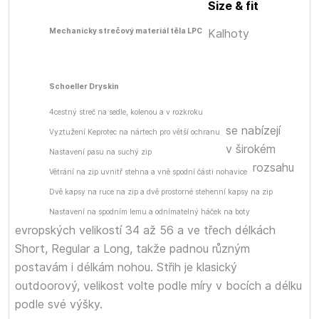
Size & fit
Mechanicky strečový materiál těla LPC
Kalhoty
Schoeller Dryskin
4cestný streč na sedle, kolenou a v rozkroku
se nabízejí
Vyztužení Keprotec na nártech pro větší ochranu
v širokém
Nastavení pasu na suchý zip
rozsahu
Větrání na zip uvnitř stehna a vně spodní části nohavice
Dvě kapsy na ruce na zip a dvě prostorné stehenní kapsy na zip
Nastavení na spodním lemu a odnímatelný háček na boty
evropských velikostí 34 až 56 a ve třech délkách
Short, Regular a Long, takže padnou různým
postavám i délkám nohou. Střih je klasický
outdoorový, velikost volte podle míry v bocích a délku
podle své výšky.