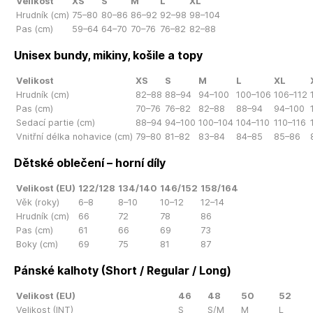
Velikost
XS
S
M
L
XL
Hrudník (cm)
75–80
80–86
86–92
92–98
98–104
Pas (cm)
59–64
64–70
70–76
76–82
82–88
Unisex bundy, mikiny, košile a topy
Velikost
XS
S
M
L
XL
Hrudník (cm)
82–88
88–94
94–100
100–106
106–112
Pas (cm)
70–76
76–82
82–88
88–94
94–100
Sedací partie (cm)
88–94
94–100
100–104
104–110
110–116
Vnitřní délka nohavice (cm)
79–80
81–82
83–84
84–85
85–86
Dětské oblečení – horní díly
Velikost (EU)
122/128
134/140
146/152
158/164
Věk (roky)
6–8
8–10
10–12
12–14
Hrudník (cm)
66
72
78
86
Pas (cm)
61
66
69
73
Boky (cm)
69
75
81
87
Pánské kalhoty (Short / Regular / Long)
Velikost (EU)
46
48
50
52
Velikost (INT)
S
S/M
M
L