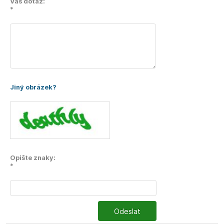
Váš dotaz:
*
Jiný obrázek?
Opište znaky:
*
Odeslat