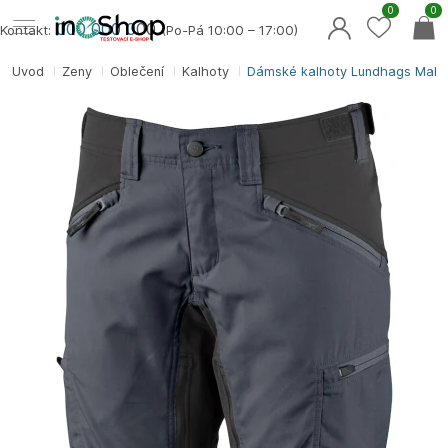
0
0
000 000 0
00
Kontakt:
(Po-Pá 10:00 – 17:00)
Úvod
Ženy
Oblečení
Kalhoty
Dámské kalhoty Lundhags Mak