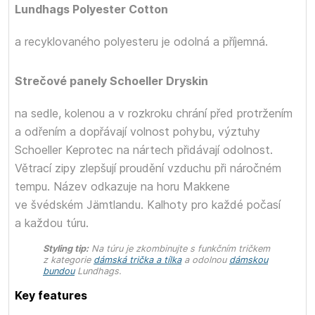
Lundhags Polyester Cotton
a recyklovaného polyesteru je odolná a příjemná.
Strečové panely Schoeller Dryskin
na sedle, kolenou a v rozkroku chrání před protržením
a odřením a dopřávají volnost pohybu, výztuhy
Schoeller Keprotec na nártech přidávají odolnost.
Větrací zipy zlepšují proudění vzduchu při náročném
tempu. Název odkazuje na horu Makkene
ve švédském Jämtlandu. Kalhoty pro každé počasí
a každou túru.
Styling tip:
Na túru je zkombinujte s funkčním tričkem
z kategorie
dámská trička a tílka
a odolnou
dámskou
bundou
Lundhags.
Key features