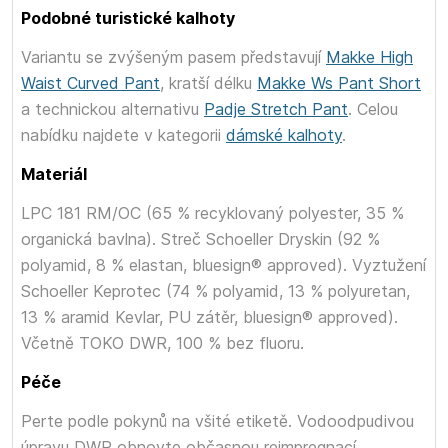
Podobné turistické kalhoty
Variantu se zvýšeným pasem představují
Makke High
Waist Curved Pant
, kratší délku
Makke Ws Pant Short
a technickou alternativu
Padje Stretch Pant
. Celou
nabídku najdete v kategorii
dámské kalhoty
.
Materiál
LPC 181 RM/OC (65 % recyklovaný polyester, 35 %
organická bavlna). Streč Schoeller Dryskin (92 %
polyamid, 8 % elastan, bluesign® approved). Vyztužení
Schoeller Keprotec (74 % polyamid, 13 % polyuretan,
13 % aramid Kevlar, PU zátěr, bluesign® approved).
Včetně TOKO DWR, 100 % bez fluoru.
Péče
Perte podle pokynů na všité etiketě. Vodoodpudivou
úpravu DWR obnovte občasnou reimpregnací.