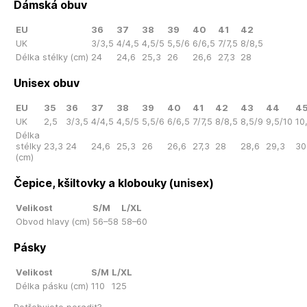
Dámská obuv
EU
36
37
38
39
40
41
42
UK
3/3,5
4/4,5
4,5/5
5,5/6
6/6,5
7/7,5
8/8,5
Délka stélky (cm)
24
24,6
25,3
26
26,6
27,3
28
Unisex obuv
EU
35
36
37
38
39
40
41
42
43
44
4
UK
2,5
3/3,5
4/4,5
4,5/5
5,5/6
6/6,5
7/7,5
8/8,5
8,5/9
9,5/10
10
Délka
stélky
23,3
24
24,6
25,3
26
26,6
27,3
28
28,6
29,3
30
(cm)
Čepice, kšiltovky a klobouky (unisex)
Velikost
S/M
L/XL
Obvod hlavy (cm)
56–58
58–60
Pásky
Velikost
S/M
L/XL
Délka pásku (cm)
110
125