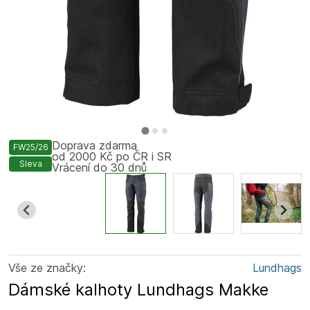
Doprava zdarma
FW25/26
od 2000 Kč po ČR i SR
Sleva
Vrácení do 30 dnů
Vše ze značky:
Lundhags
Dámské kalhoty Lundhags Makke