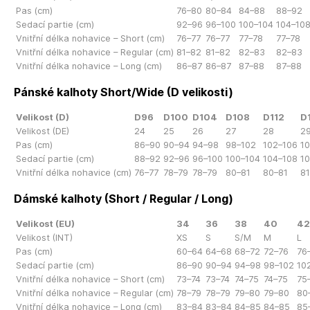
Pas (cm)
76–80
80–84
84–88
88–92
Sedací partie (cm)
92–96
96–100
100–104
104–10
Vnitřní délka nohavice – Short (cm)
76–77
76–77
77–78
77–78
Vnitřní délka nohavice – Regular (cm)
81–82
81–82
82–83
82–83
Vnitřní délka nohavice – Long (cm)
86–87
86–87
87–88
87–88
Pánské kalhoty Short/Wide (D velikosti)
Velikost (D)
D96
D100
D104
D108
D112
D
Velikost (DE)
24
25
26
27
28
2
Pas (cm)
86–90
90–94
94–98
98–102
102–106
10
Sedací partie (cm)
88–92
92–96
96–100
100–104
104–108
10
Vnitřní délka nohavice (cm)
76–77
78–79
78–79
80–81
80–81
8
Dámské kalhoty (Short / Regular / Long)
Velikost (EU)
34
36
38
40
42
Velikost (INT)
XS
S
S/M
M
L
Pas (cm)
60–64
64–68
68–72
72–76
76
Sedací partie (cm)
86–90
90–94
94–98
98–102
10
Vnitřní délka nohavice – Short (cm)
73–74
73–74
74–75
74–75
75
Vnitřní délka nohavice – Regular (cm)
78–79
78–79
79–80
79–80
80
Vnitřní délka nohavice – Long (cm)
83–84
83–84
84–85
84–85
85