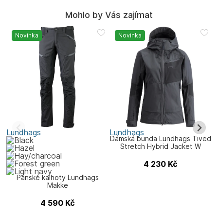
Mohlo by Vás zajímat
Novinka
Novinka
Lundhags
Lundhags
L
Dámská bunda Lundhags Tived
Stretch Hybrid Jacket W
4 230
Kč
Pánské kalhoty Lundhags
Makke
4 590
Kč