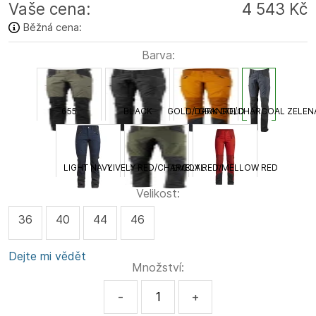
Vaše cena:
4 543 Kč
Běžná cena:
Barva:
655
BLACK
GOLD/DARK GOLD
GRANITE/CHARCOAL ZELEN
LIGHT NAVY
LIVELY RED/CHARCOAL
LIVELY RED/MELLOW RED
Velikost:
36
40
44
46
Dejte mi vědět
Množství:
-
+