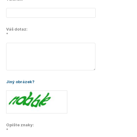
Váš dotaz:
*
Jiný obrázek?
Opište znaky:
*