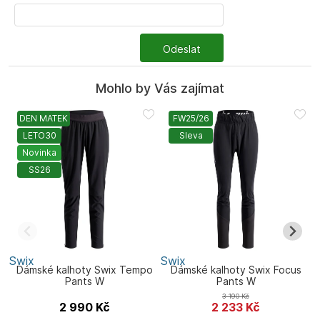
Odeslat
Mohlo by Vás zajímat
DEN MATEK
FW25/26
LETO30
Sleva
Novinka
SS26
Swix
Swix
S
Dámské kalhoty Swix Tempo
Dámské kalhoty Swix Focus
Pants W
Pants W
3 190
Kč
2 990
Kč
2 233
Kč