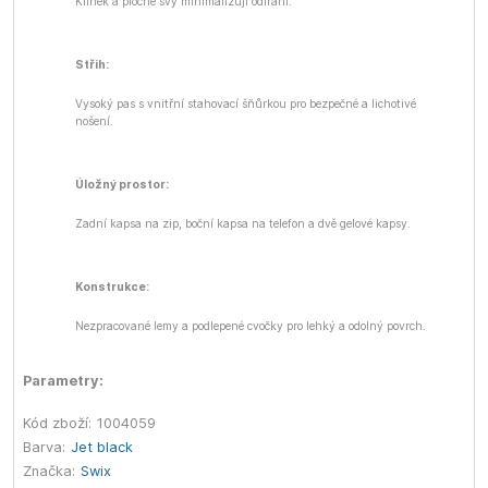
Klínek a ploché švy minimalizují odírání.
Střih:
Vysoký pas s vnitřní stahovací šňůrkou pro bezpečné a lichotivé
nošení.
Úložný prostor:
Zadní kapsa na zip, boční kapsa na telefon a dvě gelové kapsy.
Konstrukce:
Nezpracované lemy a podlepené cvočky pro lehký a odolný povrch.
Parametry:
Kód zboží:
1004059
Barva:
Jet black
Značka:
Swix