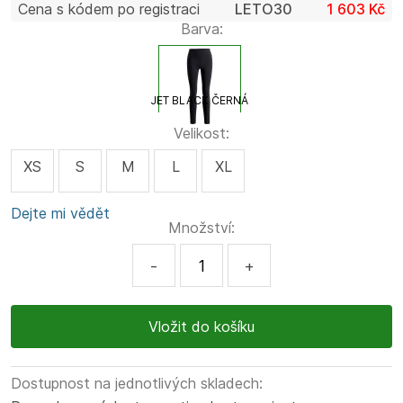
Cena s kódem po registraci
LETO30
1 603 Kč
Barva:
JET BLACK ČERNÁ
Velikost:
XS
S
M
L
XL
Dejte mi vědět
Množství:
-
+
Dostupnost na jednotlivých skladech: