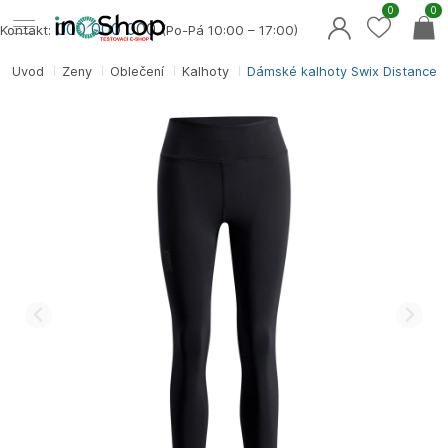
0
0
000 000 0
00
Kontakt:
(Po-Pá 10:00 – 17:00)
Úvod
Ženy
Oblečení
Kalhoty
Dámské kalhoty Swix Distance 