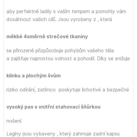
aby perfektně ladily s vaším tempem a pomohly vám
dosáhnout vašich cílů. Jsou vyrobeny z
, která
měkké 4směrně strečové tkaniny
se přirozeně přizpůsobuje pohybům vašeho těla
a zajišťuje naprostou volnost a pohodlí. Díky
se snižuje
klínku a plochým švům
riziko odírání, zatímco
poskytuje lichotivé a bezpečné
vysoký pas s vnitřní stahovací šňůrkou
nošení.
Legíny jsou vybaveny
, který zahrnuje zadní kapsu