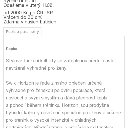
Rychlé odeslání
Odešleme
v úterý
11.08.
od 2000 Kč po ČR i SR
Vrácení do 30 dnů
Zdarma v našich buticích
Popis a parametry
Popis:
Stylové funkční kalhoty se zateplenou přední částí
navržená výhradně pro ženy.
Swix Horizon je řada zimního oblečení určená
výhradně pro ženskou polovinu populace, která
naslouchá svým smyslům a dává přednost teplu
a pohodlí během tréninku. Horizon jsou prodyšné
hybridní kalhoty navržené speciálně pro ženy a určené
pro trénink o vysoké intenzitě v chladných
podmínkách. Přední strana je prošívána materiálem