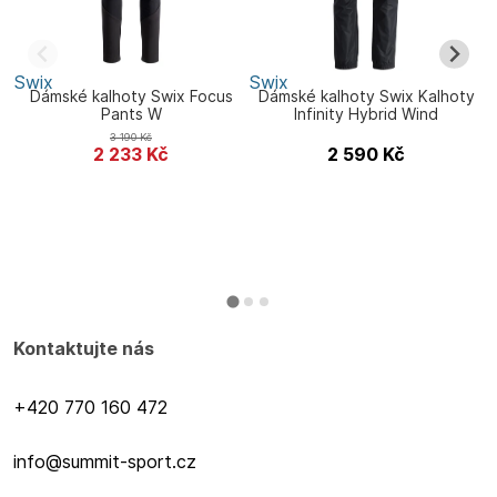
Swix
Swix
S
Dámské kalhoty Swix Focus
Dámské kalhoty Swix Kalhoty
Pants W
Infinity Hybrid Wind
3 190
Kč
2 233
Kč
2 590
Kč
Kontaktujte nás
+420 770 160 472
info@summit-sport.cz