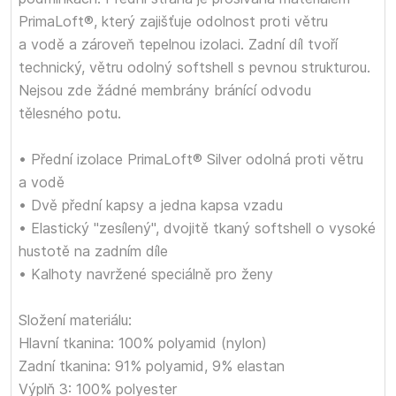
PrimaLoft®, který zajišťuje odolnost proti větru
a vodě a zároveň tepelnou izolaci. Zadní díl tvoří
technický, větru odolný softshell s pevnou strukturou.
Nejsou zde žádné membrány bránící odvodu
tělesného potu.
• Přední izolace PrimaLoft® Silver odolná proti větru
a vodě
• Dvě přední kapsy a jedna kapsa vzadu
• Elastický "zesílený", dvojitě tkaný softshell o vysoké
hustotě na zadním díle
• Kalhoty navržené speciálně pro ženy
Složení materiálu:
Hlavní tkanina: 100% polyamid (nylon)
Zadní tkanina: 91% polyamid, 9% elastan
Výplň 3: 100% polyester