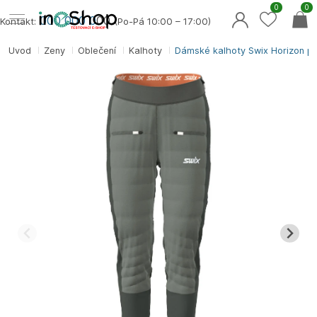
0
0
000 000 0
00
Kontakt:
(Po-Pá 10:00 – 17:00)
Úvod
Ženy
Oblečení
Kalhoty
Dámské kalhoty Swix Horizon p