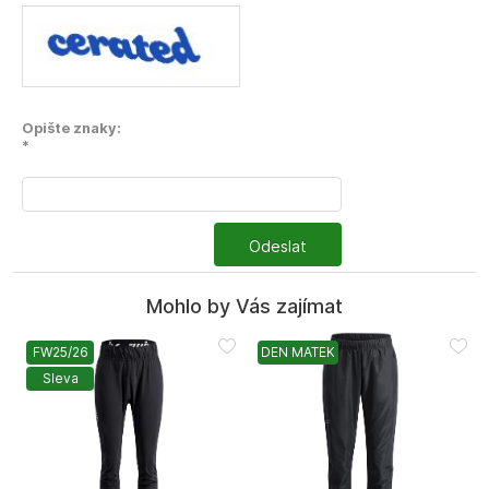
Opište znaky:
*
Odeslat
Mohlo by Vás zajímat
FW25/26
DEN MATEK
Sleva