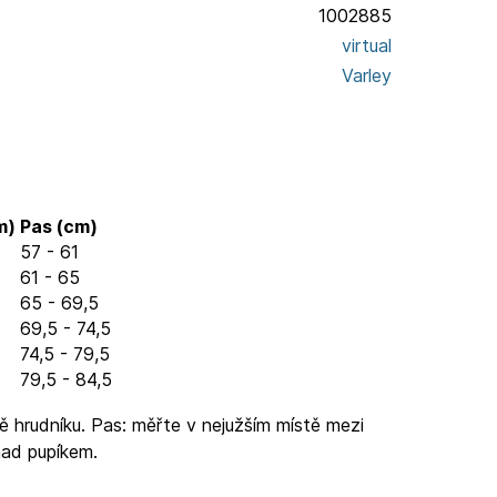
1002885
virtual
Varley
m)
Pas (cm)
57 - 61
61 - 65
65 - 69,5
69,5 - 74,5
74,5 - 79,5
79,5 - 84,5
ě hrudníku. Pas: měřte v nejužším místě mezi
nad pupíkem.