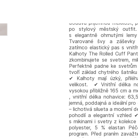
z prémiového materiálu D
sofistikované a přitom neuvěř
ležérní eleganci s funkčnost
dodává příjemnou měkkost, p
po stylový městský outfit
s elegantně ohrnutými lemy
Tvarované švy a záševky vp
zatímco elastický pas s vnitř
Kalhoty The Rolled Cuff Pant 
zkombinujete se svetrem, mi
Perfektně padne ke svetrům
tvoří základ chytrého šatníku
✔ Kalhoty mají úzký, přilé
velikost. ✔ Vnitřní délka 
vysokou přibližně 165 cm a mé
, vnitřní délka nohavice: 6
jemná, poddajná a ideální pro
– lichotivá silueta a moderní
pohodlí a elegantní vzhled 
s mikinami i svetry z kolek
polyester, 5 % elastan Pé
program. Před praním zavažte