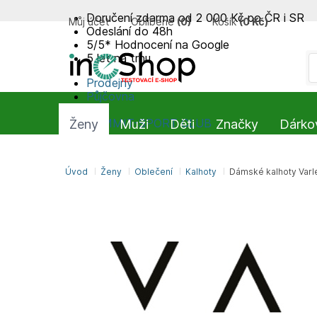
Doručení zdarma od 2 000 Kč po ČR i SR
Můj účet
Oblíbené
(
0
)
Košík
(
0 Kč
)
Odeslání do 48h
5/5* Hodnocení na Google
5 let na trhu
Prodejny
Půjčovna
Blog
SUMMIT-SPORT CLUB
Ženy
Muži
Děti
Značky
Dárko
Úvod
Ženy
Oblečení
Kalhoty
Dámské kalhoty Varle