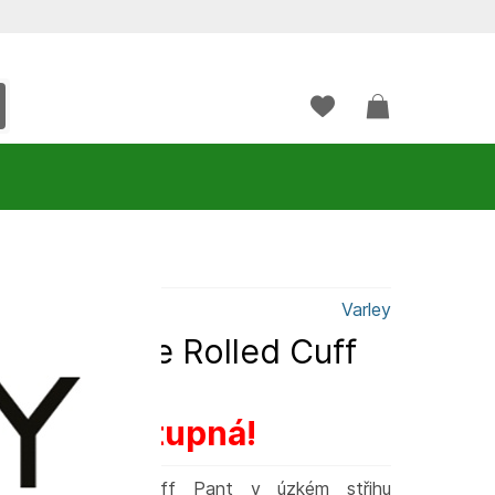
Varley
Varley The Rolled Cuff
ž není dostupná!
 Varley Rolled Cuff Pant v úzkém střihu