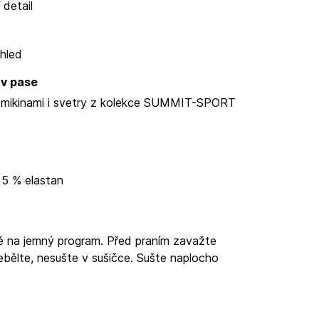
 detail
zhled
 v pase
s mikinami i svetry z kolekce SUMMIT-SPORT
 5 % elastan
ě na jemný program. Před praním zavažte
ebělte, nesušte v sušičce. Sušte naplocho