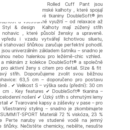
oubleSoft®. Varley Rolled Cuff Pant jsou
itelně pohodlné dámské kalhoty , které spojují
í. Materiál z prémiové tkaniny DoubleSoft® jim
ružnost a všestranné využití – od relaxace až
. Styl & design Kalhoty mají zúžený střih
 nohavic , které působí žensky a upraveně.
ředu i vzadu vytvářejí lichotivou siluetu,
ní stahovací šňůrkou zaručuje perfektní pohodlí.
jsou univerzálním základem šatníku – snadno je
kinou nebo halenkou pro ležérně-chic vzhled.
 a mikinám z kolekce DoubleSoft® a společně
 pro aktivní ženy s citem pro detail. SIze & fit
havý střih. Doporučujeme zvolit svou běžnou
nohavice: 63,5 cm – doporučeno pro postavu
ně . ✔ Velikost S – výška sedu (přední): 30 cm
3,5 cm . Key features ✔ DoubleSoft® tkanina –
 celodenní nošení ✔ Úzký střih s ohrnutými lemy
 detail ✔ Tvarované kapsy a záševky v pase – pro
✔ Všestranný styling – snadno je zkombinujete
ce SUMMIT-SPORT Materiál 72 % viskóza, 23 %
če Perte naruby ve studené vodě na jemný
 šňůrky. Nečistěte chemicky, nebělte, nesušte