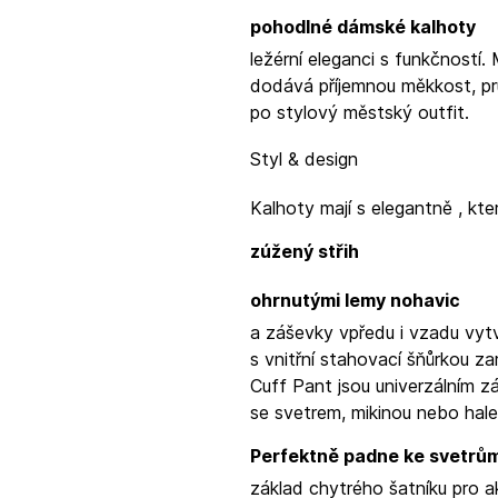
pohodlné dámské kalhoty
ležérní eleganci s funkčností.
dodává příjemnou měkkost, pr
po stylový městský outfit.
Styl & design
Kalhoty mají
s elegantně
, kt
zúžený střih
ohrnutými lemy nohavic
a záševky vpředu i vzadu vytvá
s vnitřní stahovací šňůrkou za
Cuff Pant jsou univerzálním z
se svetrem, mikinou nebo hale
Perfektně padne ke svetrům
základ chytrého šatníku pro ak