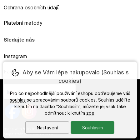
Ochrana osobních údajů
Platební metody
Sledujte nás
Instagram
Facebook
Aby se Vám lépe nakupovalo (Souhlas s
cookies)
Česky
Pro co nejpohodlnější používání eshopu potřebujeme váš
souhlas
se zpracováním souborů cookies. Souhlas udělíte
kliknutím na tlačítko "Souhlasím", můžete jej však také
odmítnout kliknutím
zde
.
Nastavení
Souhlasím
made with
❤
by
ineShop
Mapa stránek
,
Klasická verze