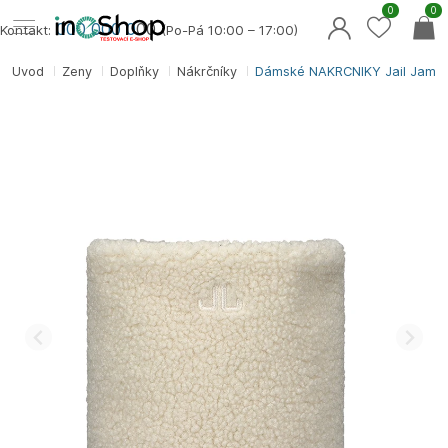
0
0
000 000 0
00
Kontakt:
(Po-Pá 10:00 – 17:00)
Úvod
Ženy
Doplňky
Nákrčníky
Dámské NÁKRČNÍKY Jail Jam