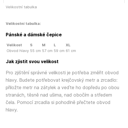
Velikostní tabulka
Velikostní tabulka:
Pánské a dámské čepice
Velikost
S
M
L
XL
Obvod hlavy
55 cm
57 cm
59 cm
61 cm
Jak zjistit svou velikost
Pro zjištění správné velikosti je potřeba změřit obvod
hlavy. Budete potřebovat krejčovský metr a zrcadlo:
přiložte metr na zátylek a veďte ho dopředu po obou
stranách, těsně nad ušima, nad obočím a středem
čela. Pomocí zrcadla si pohodlně přečtete obvod
hlavy.