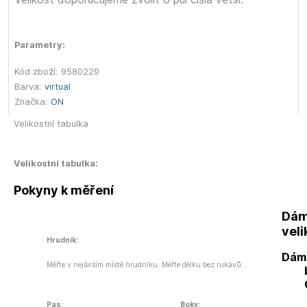
Parametry:
Kód zboží:
9580229
Barva:
virtual
Značka:
ON
Velikostní tabulka
Velikostní tabulka:
Pokyny k měření
Dám
veli
Hrudník:
Dám
Měřte v nejširším místě hrudníku. Měřte délku bez rukávů.
Pas:
Boky: