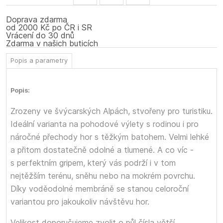
Doprava zdarma
od 2000 Kč po ČR i SR
Vrácení do 30 dnů
Zdarma v našich buticích
Popis a parametry
Popis:
Zrozeny ve švýcarských Alpách, stvořeny pro turistiku.
Ideální varianta na pohodové výlety s rodinou i pro
náročné přechody hor s těžkým batohem. Velmi lehké
a přitom dostatečně odolné a tlumené. A co víc -
s perfektním gripem, který vás podrží i v tom
nejtěžším terénu, sněhu nebo na mokrém povrchu.
Díky voděodolné membráně se stanou celoroční
variantou pro jakoukoliv návštěvu hor.
Velikost doporučujeme zvolit o půl čísla větší.