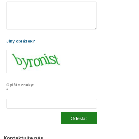
Jiný obrázek?
Opište znaky:
*
Odeslat
Kontaktujte nás