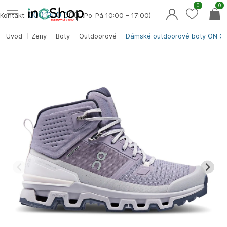
0
0
000 000 0
00
Kontakt:
(Po-Pá 10:00 – 17:00)
Úvod
Ženy
Boty
Outdoorové
Dámské outdoorové boty ON Cl