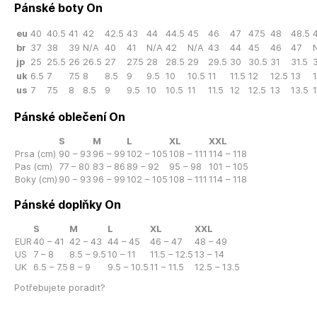
Pánské boty On
eu
40
40.5
41
42
42.5
43
44
44.5
45
46
47
47.5
48
48.5
br
37
38
39
N/A
40
41
N/A
42
N/A
43
44
45
46
47
jp
25
25.5
26
26.5
27
27.5
28
28.5
29
29.5
30
30.5
31
31.5
3
uk
6.5
7
7.5
8
8.5
9
9.5
10
10.5
11
11.5
12
12.5
13
us
7
7.5
8
8.5
9
9.5
10
10.5
11
11.5
12
12.5
13
13.5
Pánské oblečení On
S
M
L
XL
XXL
Prsa (cm)
90 – 93
96 – 99
102 – 105
108 – 111
114 – 118
Pas (cm)
77 – 80
83 – 86
89 – 92
95 – 98
101 – 105
Boky (cm)
90 – 93
96 – 99
102 – 105
108 – 111
114 – 118
Pánské doplňky On
S
M
L
XL
XXL
EUR
40 – 41
42 – 43
44 – 45
46 – 47
48 – 49
US
7 – 8
8.5 – 9.5
10 – 11
11.5 – 12.5
13 – 14
UK
6.5 – 7.5
8 – 9
9.5 – 10.5
11 – 11.5
12.5 – 13.5
Potřebujete poradit?