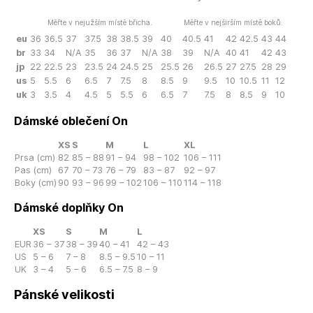
Měřte v nejužším místě břicha.
Měřte v nejširším místě boků.
eu
36
36.5
37
37.5
38
38.5
39
40
40.5
41
42
42.5
43
44
br
33
34
N/A
35
36
37
N/A
38
39
N/A
40
41
42
43
jp
22
22.5
23
23.5
24
24.5
25
25.5
26
26.5
27
27.5
28
29
us
5
5.5
6
6.5
7
7.5
8
8.5
9
9.5
10
10.5
11
12
uk
3
3.5
4
4.5
5
5.5
6
6.5
7
7.5
8
8.5
9
10
Dámské oblečení On
XS
S
M
L
XL
Prsa (cm)
82
85 – 88
91 – 94
98 – 102
106 – 111
Pas (cm)
67
70 – 73
76 – 79
83 – 87
92 – 97
Boky (cm)
90
93 – 96
99 – 102
106 – 110
114 – 118
Dámské doplňky On
XS
S
M
L
EUR
36 – 37
38 – 39
40 – 41
42 – 43
US
5 – 6
7 – 8
8.5 – 9.5
10 – 11
UK
3 – 4
5 – 6
6.5 – 7.5
8 – 9
Pánské velikosti