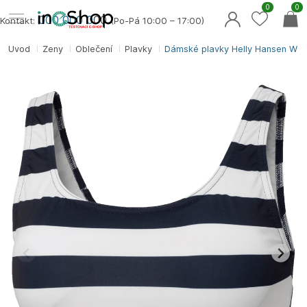
0
0
000 000 0
00
Kontakt:
(Po-Pá 10:00 – 17:00)
Úvod
Ženy
Oblečení
Plavky
Dámské plavky Helly Hansen W H