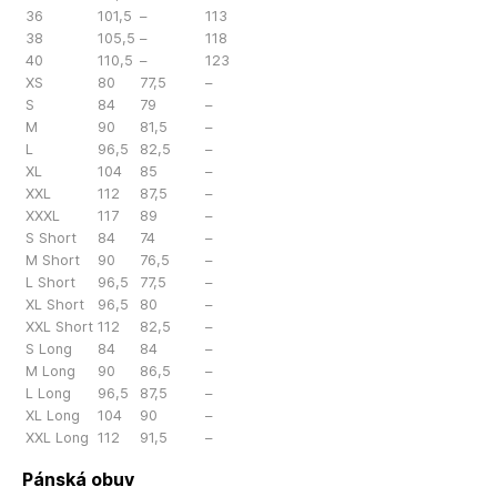
36
101,5
–
113
38
105,5
–
118
40
110,5
–
123
XS
80
77,5
–
S
84
79
–
M
90
81,5
–
L
96,5
82,5
–
XL
104
85
–
XXL
112
87,5
–
XXXL
117
89
–
S Short
84
74
–
M Short
90
76,5
–
L Short
96,5
77,5
–
XL Short
96,5
80
–
XXL Short
112
82,5
–
S Long
84
84
–
M Long
90
86,5
–
L Long
96,5
87,5
–
XL Long
104
90
–
XXL Long
112
91,5
–
Pánská obuv