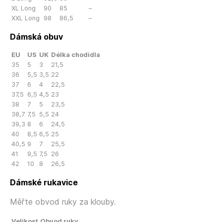
XL Long
90
85
–
XXL Long
98
86,5
–
Dámská obuv
EU
US
UK
Délka chodidla
35
5
3
21,5
36
5,5
3,5
22
37
6
4
22,5
37,5
6,5
4,5
23
38
7
5
23,5
38,7
7,5
5,5
24
39,3
8
6
24,5
40
8,5
6,5
25
40,5
9
7
25,5
41
9,5
7,5
26
42
10
8
26,5
Dámské rukavice
Měřte obvod ruky za klouby.
Velikost
Obvod ruky