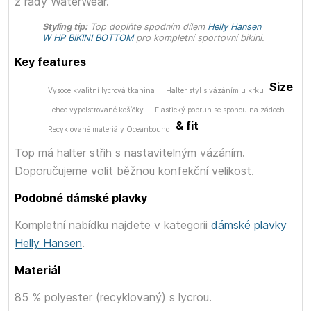
z řady WaterWear.
Styling tip:
Top doplňte spodním dílem
Helly Hansen
W HP BIKINI BOTTOM
pro kompletní sportovní bikini.
Key features
Size
Vysoce kvalitní lycrová tkanina
Halter styl s vázáním u krku
Lehce vypolstrované košíčky
Elastický popruh se sponou na zádech
& fit
Recyklované materiály Oceanbound
Top má halter střih s nastavitelným vázáním.
Doporučujeme volit běžnou konfekční velikost.
Podobné dámské plavky
Kompletní nabídku najdete v kategorii
dámské plavky
Helly Hansen
.
Materiál
85 % polyester (recyklovaný) s lycrou.