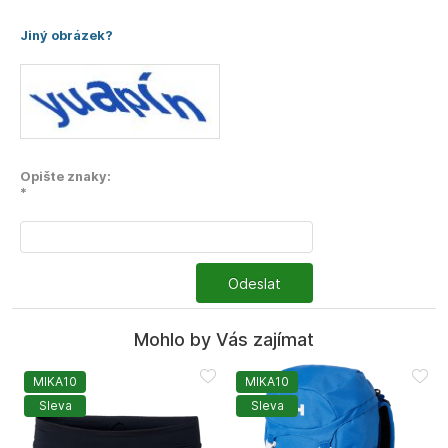
Jiný obrázek?
Opište znaky:
*
Odeslat
Mohlo by Vás zajímat
MIKA10
MIKA10
Sleva
Sleva