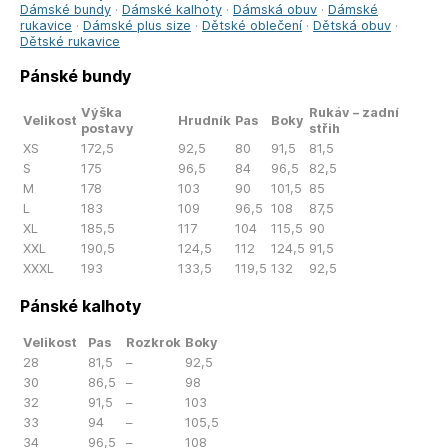
Dámské bundy
·
Dámské kalhoty
·
Dámská obuv
·
Dámské
rukavice
·
Dámské plus size
·
Dětské oblečení
·
Dětská obuv
·
Dětské rukavice
Pánské bundy
Výška
Rukáv – zadní
Velikost
Hrudník
Pas
Boky
postavy
střih
XS
172,5
92,5
80
91,5
81,5
S
175
96,5
84
96,5
82,5
M
178
103
90
101,5
85
L
183
109
96,5
108
87,5
XL
185,5
117
104
115,5
90
XXL
190,5
124,5
112
124,5
91,5
XXXL
193
133,5
119,5
132
92,5
Pánské kalhoty
Velikost
Pas
Rozkrok
Boky
28
81,5
–
92,5
30
86,5
–
98
32
91,5
–
103
33
94
–
105,5
34
96,5
–
108