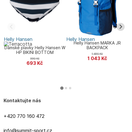
Helly Hansen
Helly Hansen
L
Helly Hansen MARKA JR
Dámské plavky Helly Hansen W
BACKPACK
HP BIKINI BOTTOM
1 490
Kč
1 043
Kč
990
Kč
693
Kč
Kontaktujte nás
+420 770 160 472
info@summit-sport.cz