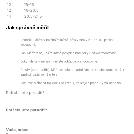
10
18–19
12
19–20,5
14
20,5–21,5
Jak správně měřit
Hrudník: Měřte v nejširším místě, přes vrcholy hrudníku, páska
vodorovně.
Pas: Měřte v nejužším místě (obvykle nad boky), páska vodorovně.
Boky: Měřte v nejširším místě boků, páska vodorovně.
Rukáv (zadní střih): Měřte od středu zadní části krku přes rameno až k
zápěstí, paže volně u těla.
Rozkrok: Měřte od rozkroku po kotník, ve stoje s propnutýma nohama.
Potřebujete poradit?
Potřebujete poradit?
Vaše jméno: