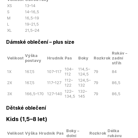
XS
13–14
S
14–16,5
M
16,5–19
L
19–21,5
XL
21,5–24
Dámské oblečení – plus size
Rukáv –
Výška
Velikost
Hrudník
Pas
Boky
Rozkrok
zadní
postavy
střih
104–
114,5–
1X
167,5
107–117
79
84
112
124,5
112–
124,5–
2X
167,5
117–127
79
86,5
122
132
122–
132–
3X
166,5–170
127–140
79
86,5
134,5
145
Dětské oblečení
Kids (1,5–8 let)
Boky –
Délka
Velikost
Výška
Hrudník
Pas
Rozkrok
dolní
rukávu