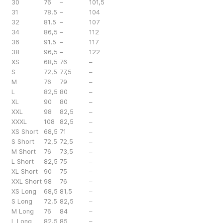
30
76
–
101,5
31
78,5
–
104
32
81,5
–
107
34
86,5
–
112
36
91,5
–
117
38
96,5
–
122
XS
68,5
76
–
S
72,5
77,5
–
M
76
79
–
L
82,5
80
–
XL
90
80
–
XXL
98
82,5
–
XXXL
108
82,5
–
XS Short
68,5
71
–
S Short
72,5
72,5
–
M Short
76
73,5
–
L Short
82,5
75
–
XL Short
90
75
–
XXL Short
98
76
–
XS Long
68,5
81,5
–
S Long
72,5
82,5
–
M Long
76
84
–
L Long
82,5
85
–