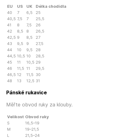
EU
US
UK
Délka chodidla
40
7
6,5
25
40,5
7,5
7
25,5
41
8
7,5
26
42
8,5
8
26,5
42,5
9
8,5
27
43
9,5
9
27,5
44
10
9,5
28
44,5
10,5
10
28,5
45
11
10,5
29
46
11,5
11
29,5
46,5
12
11,5
30
48
13
12,5
31
Pánské rukavice
Měřte obvod ruky za klouby.
Velikost
Obvod ruky
S
16,5–19
M
19–21,5
L
21,5–24