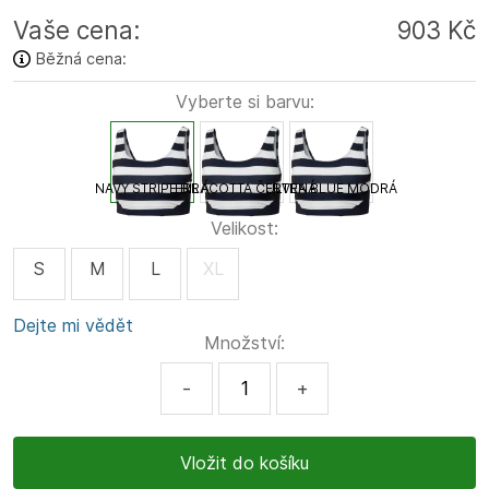
Vaše cena:
903 Kč
Běžná cena:
Vyberte si barvu:
NAVY STRIPE BÍLÁ
TERRACOTTA ČERVENÁ
ULTRA BLUE MODRÁ
Velikost:
S
M
L
XL
Dejte mi vědět
Množství:
-
+