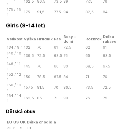
162,5
86,5
73,5
89
77,5
76
r
176 / 16
175
91,5
77,5
94
82,5
84
r
Girls (9–14 let)
Boky –
Délka
Velikost
Výška
Hrudník
Pas
Rozkrok
dolní
rukávu
134 / 9 r
132
70
61
72,5
62
61
140 / 10
139,5
72,5
63,5
76
65
63,5
r
146 / 11
145
76
66
80
68,5
67,5
r
152 / 12
150
78,5
67,5
84
71
70
r
158 / 13
157,5
81,5
70
86,5
73,5
72,5
r
164 / 14
162,5
85
71
90
76
75
r
Dětská obuv
EU
US
UK
Délka chodidla
23
6
5
13