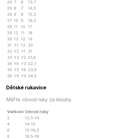
24
7
6
13,7
25
8
7
14,5
26
9
8
15,3
27
10
9
16,2
28
11
10
17
29
12
11
18
30
13
12
19
31
Y1
13
20
32
Y2
Y1
21
33
Y3
Y2
21,8
34
Y4
Y3
22,7
35
Y5
Y4
23,6
36
Y6
Y5
24,5
Dětské rukavice
Měřte obvod ruky za klouby.
Velikost
Obvod ruky
2
12,5–14
4
14–15
6
15–16,5
8
16,5–18