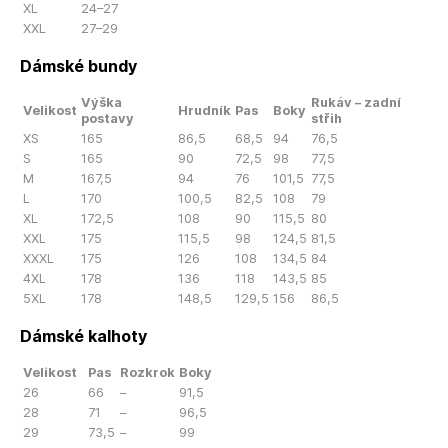
XL
24–27
XXL
27–29
Dámské bundy
Výška
Rukáv – zadní
Velikost
Hrudník
Pas
Boky
postavy
střih
XS
165
86,5
68,5
94
76,5
S
165
90
72,5
98
77,5
M
167,5
94
76
101,5
77,5
L
170
100,5
82,5
108
79
XL
172,5
108
90
115,5
80
XXL
175
115,5
98
124,5
81,5
XXXL
175
126
108
134,5
84
4XL
178
136
118
143,5
85
5XL
178
148,5
129,5
156
86,5
Dámské kalhoty
Velikost
Pas
Rozkrok
Boky
26
66
–
91,5
28
71
–
96,5
29
73,5
–
99