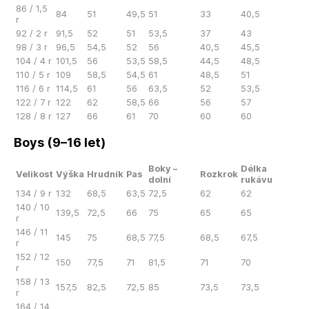
86 / 1,5
84
51
49,5
51
33
40,5
r
92 / 2 r
91,5
52
51
53,5
37
43
98 / 3 r
96,5
54,5
52
56
40,5
45,5
104 / 4 r
101,5
56
53,5
58,5
44,5
48,5
110 / 5 r
109
58,5
54,5
61
48,5
51
116 / 6 r
114,5
61
56
63,5
52
53,5
122 / 7 r
122
62
58,5
66
56
57
128 / 8 r
127
66
61
70
60
60
Boys (9–16 let)
Boky –
Délka
Velikost
Výška
Hrudník
Pas
Rozkrok
dolní
rukávu
134 / 9 r
132
68,5
63,5
72,5
62
62
140 / 10
139,5
72,5
66
75
65
65
r
146 / 11
145
75
68,5
77,5
68,5
67,5
r
152 / 12
150
77,5
71
81,5
71
70
r
158 / 13
157,5
82,5
72,5
85
73,5
73,5
r
164 / 14