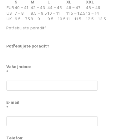
S
M
L
XL
XXL
EUR
40 – 41
42 – 43
44 – 45
46 – 47
48 – 49
US
7 – 8
8.5 – 9.5
10 – 11
11.5 – 12.5
13 – 14
UK
6.5 – 7.5
8 – 9
9.5 – 10.5
11 – 11.5
12.5 – 13.5
Potřebujete poradit?
Potřebujete poradit?
Vaše jméno:
*
E-mail:
*
Telefon: