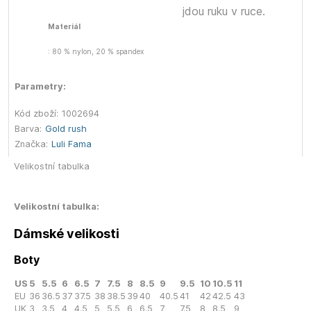
jdou ruku v ruce.
Materiál
: 80 % nylon, 20 % spandex
Parametry:
Kód zboží:
1002694
Barva:
Gold rush
Značka:
Luli Fama
Velikostní tabulka
Velikostní tabulka:
Dámské velikosti
Boty
US
5
5.5
6
6.5
7
7.5
8
8.5
9
9.5
10
10.5
11
EU
36
36.5
37
37.5
38
38.5
39
40
40.5
41
42
42.5
43
UK
3
3.5
4
4.5
5
5.5
6
6.5
7
7.5
8
8.5
9