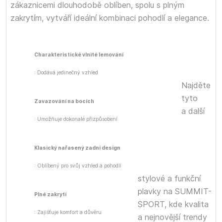
zákaznicemi dlouhodobě oblíben, spolu s plným
zakrytím, vytváří ideální kombinaci pohodlí a elegance.
Charakteristické vlnité lemování
: Dodává jedinečný vzhled
Najděte
tyto
Zavazování na bocích
a další
: Umožňuje dokonalé přizpůsobení
Klasický nařasený zadní design
: Oblíbený pro svůj vzhled a pohodlí
stylové a funkční
plavky na SUMMIT-
Plné zakrytí
SPORT, kde kvalita
: Zajišťuje komfort a důvěru
a nejnovější trendy