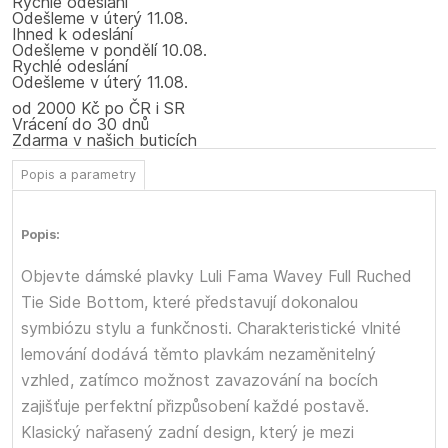
Rychlé odeslání
Odešleme
v úterý
11.08.
Ihned k odeslání
Odešleme
v pondělí
10.08.
Rychlé odeslání
Odešleme
v úterý
11.08.
od 2000 Kč po ČR i SR
Vrácení do 30 dnů
Zdarma v našich buticích
Popis a parametry
Popis:
Objevte dámské plavky Luli Fama Wavey Full Ruched
Tie Side Bottom, které představují dokonalou
symbiózu stylu a funkčnosti. Charakteristické vlnité
lemování dodává těmto plavkám nezaměnitelný
vzhled, zatímco možnost zavazování na bocích
zajišťuje perfektní přizpůsobení každé postavě.
Klasický nařasený zadní design, který je mezi