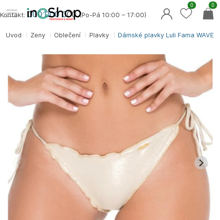
0
0
000 000 0
00
Kontakt:
(Po-Pá 10:00 – 17:00)
Úvod
Ženy
Oblečení
Plavky
Dámské plavky Luli Fama WAVEY