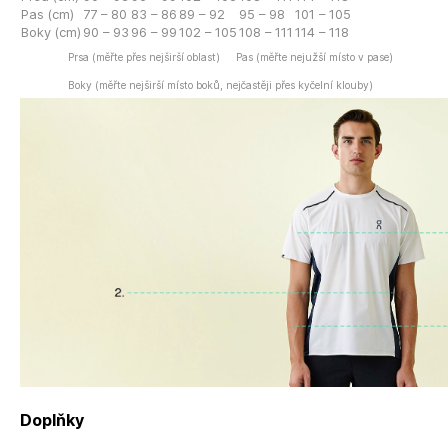
Pas (cm)
77 – 80
83 – 86
89 – 92
95 – 98
101 – 105
Boky (cm)
90 – 93
96 – 99
102 – 105
108 – 111
114 – 118
Prsa (měřte přes nejširší oblast)
Pas (měřte nejužší místo v pase)
Boky (měřte nejširší místo boků, nejčastěji přes kyčelní klouby)
Doplňky