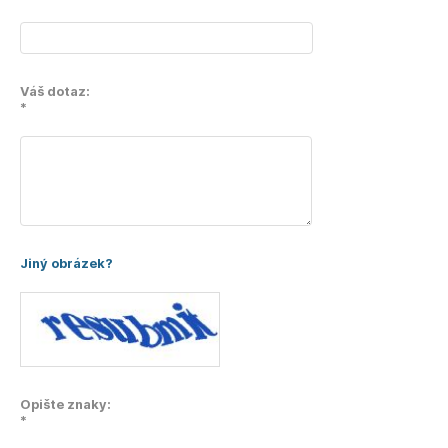
Váš dotaz:
*
Jiný obrázek?
Opište znaky:
*