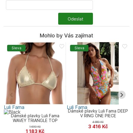
Odeslat
Mohlo by Vás zajímat
Sleva
Sleva
Luli Fama
Luli Fama
L
Dámské plavky Luli Fama DEEP
Dámské plavky Luli Fama
V RING ONE PIECE
WAVEY TRIANGLE TOP
4 880
Kč
3 416
Kč
1 690
Kč
1 183
Kč