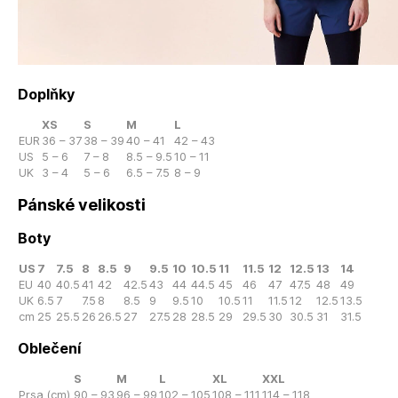
Doplňky
XS
S
M
L
EUR
36 – 37
38 – 39
40 – 41
42 – 43
US
5 – 6
7 – 8
8.5 – 9.5
10 – 11
UK
3 – 4
5 – 6
6.5 – 7.5
8 – 9
Pánské velikosti
Boty
US
7
7.5
8
8.5
9
9.5
10
10.5
11
11.5
12
12.5
13
14
EU
40
40.5
41
42
42.5
43
44
44.5
45
46
47
47.5
48
49
UK
6.5
7
7.5
8
8.5
9
9.5
10
10.5
11
11.5
12
12.5
13.5
cm
25
25.5
26
26.5
27
27.5
28
28.5
29
29.5
30
30.5
31
31.5
Oblečení
S
M
L
XL
XXL
Prsa (cm)
90 – 93
96 – 99
102 – 105
108 – 111
114 – 118