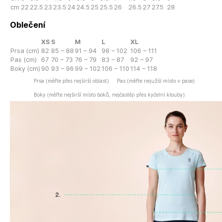
cm
22
22.5
23
23.5
24
24.5
25
25.5
26
26.5
27
27.5
28
Oblečení
XS
S
M
L
XL
Prsa (cm)
82
85 – 88
91 – 94
98 – 102
106 – 111
Pas (cm)
67
70 – 73
76 – 79
83 – 87
92 – 97
Boky (cm)
90
93 – 96
99 – 102
106 – 110
114 – 118
Prsa (měřte přes nejširší oblast)
Pas (měřte nejužší místo v pase)
Boky (měřte nejširší místo boků, nejčastěji přes kyčelní klouby)