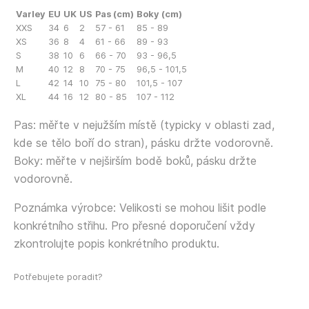
Varley
EU
UK
US
Pas (cm)
Boky (cm)
XXS
34
6
2
57 - 61
85 - 89
XS
36
8
4
61 - 66
89 - 93
S
38
10
6
66 - 70
93 - 96,5
M
40
12
8
70 - 75
96,5 - 101,5
L
42
14
10
75 - 80
101,5 - 107
XL
44
16
12
80 - 85
107 - 112
Pas: měřte v nejužším místě (typicky v oblasti zad,
kde se tělo boří do stran), pásku držte vodorovně.
Boky: měřte v nejširším bodě boků, pásku držte
vodorovně.
Poznámka výrobce: Velikosti se mohou lišit podle
konkrétního střihu. Pro přesné doporučení vždy
zkontrolujte popis konkrétního produktu.
Potřebujete poradit?