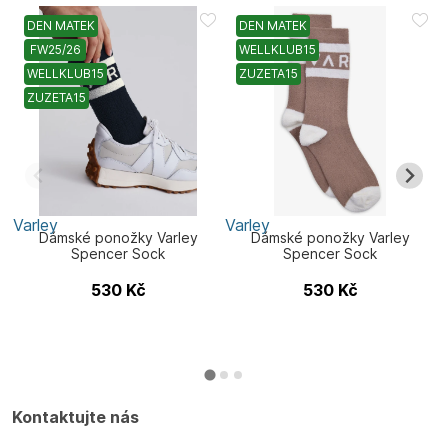
DEN MATEK
DEN MATEK
FW25/26
WELLKLUB15
WELLKLUB15
ZUZETA15
ZUZETA15
Varley
Varley
V
Dámské ponožky Varley
Dámské ponožky Varley
Spencer Sock
Spencer Sock
530
Kč
530
Kč
Kontaktujte nás