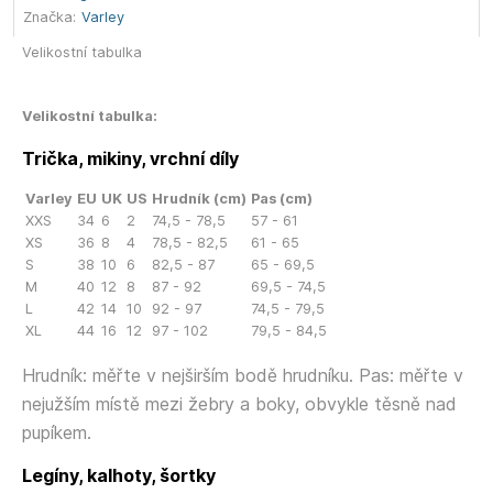
Značka:
Varley
Velikostní tabulka
Velikostní tabulka:
Trička, mikiny, vrchní díly
Varley
EU
UK
US
Hrudník (cm)
Pas (cm)
XXS
34
6
2
74,5 - 78,5
57 - 61
XS
36
8
4
78,5 - 82,5
61 - 65
S
38
10
6
82,5 - 87
65 - 69,5
M
40
12
8
87 - 92
69,5 - 74,5
L
42
14
10
92 - 97
74,5 - 79,5
XL
44
16
12
97 - 102
79,5 - 84,5
Hrudník: měřte v nejširším bodě hrudníku. Pas: měřte v
nejužším místě mezi žebry a boky, obvykle těsně nad
pupíkem.
Legíny, kalhoty, šortky