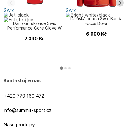
Swix
Swix
S
Dámská bunda Swix Bunda
Dámské rukavice Swix
Focus Down
Performance Gore Glove W
6 990
Kč
2 390
Kč
Kontaktujte nás
+420 770 160 472
info@summit-sport.cz
Naše prodejny