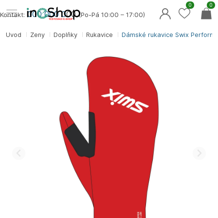
0
0
000 000 0
00
Kontakt:
(Po-Pá 10:00 – 17:00)
Úvod
Ženy
Doplňky
Rukavice
Dámské rukavice Swix Perform