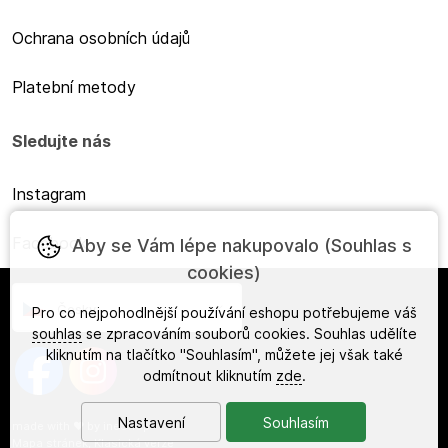
Ochrana osobních údajů
Platební metody
Sledujte nás
Instagram
Facebook
Aby se Vám lépe nakupovalo (Souhlas s
cookies)
Česky
Pro co nejpohodlnější používání eshopu potřebujeme váš
souhlas
se zpracováním souborů cookies. Souhlas udělíte
kliknutím na tlačítko "Souhlasím", můžete jej však také
odmítnout kliknutím
zde
.
Nastavení
Souhlasím
made with
❤
by
ineShop
Mapa stránek
,
Klasická verze