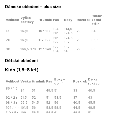
Dámské oblečení – plus size
Rukáv –
Výška
Velikost
Hrudník
Pas
Boky
Rozkrok
zadní
postavy
střih
104–
114,5–
1X
167,5
107–117
79
84
112
124,5
112–
124,5–
2X
167,5
117–127
79
86,5
122
132
122–
132–
3X
166,5–170
127–140
79
86,5
134,5
145
Dětské oblečení
Kids (1,5–8 let)
Boky –
Délka
Velikost
Výška
Hrudník
Pas
Rozkrok
dolní
rukávu
86 / 1,5
84
51
49,5
51
33
40,5
r
92 / 2 r
91,5
52
51
53,5
37
43
98 / 3 r
96,5
54,5
52
56
40,5
45,5
104 / 4 r
101,5
56
53,5
58,5
44,5
48,5
110 / 5 r
109
58,5
54,5
61
48,5
51