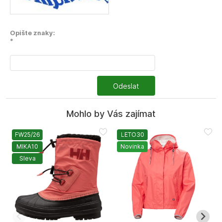
Opište znaky:
*
Odeslat
Mohlo by Vás zajímat
FW25/26
LETO30
MIKA10
Novinka
Sleva