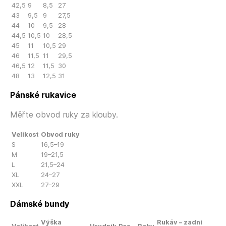
42,5
9
8,5
27
43
9,5
9
27,5
44
10
9,5
28
44,5
10,5
10
28,5
45
11
10,5
29
46
11,5
11
29,5
46,5
12
11,5
30
48
13
12,5
31
Pánské rukavice
Měřte obvod ruky za klouby.
Velikost
Obvod ruky
S
16,5–19
M
19–21,5
L
21,5–24
XL
24–27
XXL
27–29
Dámské bundy
Výška
Rukáv – zadní