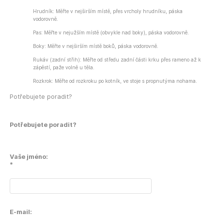
Hrudník: Měřte v nejširším místě, přes vrcholy hrudníku, páska
vodorovně.
Pas: Měřte v nejužším místě (obvykle nad boky), páska vodorovně.
Boky: Měřte v nejširším místě boků, páska vodorovně.
Rukáv (zadní střih): Měřte od středu zadní části krku přes rameno až k
zápěstí, paže volně u těla.
Rozkrok: Měřte od rozkroku po kotník, ve stoje s propnutýma nohama.
Potřebujete poradit?
Potřebujete poradit?
Vaše jméno:
*
E-mail: