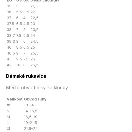
EU
US
UK
Délka chodidla
35
5
3
21,5
36
5,5
3,5
22
37
6
4
22,5
37,5
6,5
4,5
23
38
7
5
23,5
38,7
7,5
5,5
24
39,3
8
6
24,5
40
8,5
6,5
25
40,5
9
7
25,5
41
9,5
7,5
26
42
10
8
26,5
Dámské rukavice
Měřte obvod ruky za klouby.
Velikost
Obvod ruky
XS
13–14
S
14–16,5
M
16,5–19
L
19–21,5
XL
21,5–24