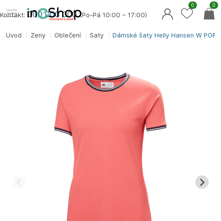
0
0
000 000 0
00
Kontakt:
(Po-Pá 10:00 – 17:00)
Úvod
Ženy
Oblečení
Šaty
Dámské šaty Helly Hansen W POR