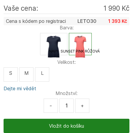
Vaše cena:
1 990 Kč
Cena s kódem po registraci
LETO30
1 393 Kč
Barva:
NAVY
SUNSET PINK RŮŽOVÁ
Velikost:
S
M
L
Dejte mi vědět
Množství:
-
+