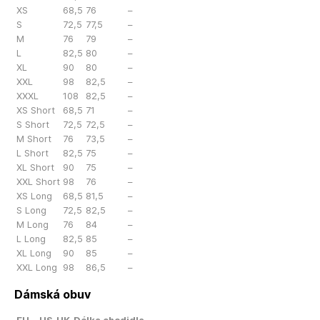
XS
68,5
76
–
S
72,5
77,5
–
M
76
79
–
L
82,5
80
–
XL
90
80
–
XXL
98
82,5
–
XXXL
108
82,5
–
XS Short
68,5
71
–
S Short
72,5
72,5
–
M Short
76
73,5
–
L Short
82,5
75
–
XL Short
90
75
–
XXL Short
98
76
–
XS Long
68,5
81,5
–
S Long
72,5
82,5
–
M Long
76
84
–
L Long
82,5
85
–
XL Long
90
85
–
XXL Long
98
86,5
–
Dámská obuv