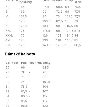
Velikost
Hrudník
Pas
Boky
postavy
střih
XS
165
86,5
68,5
94
76,5
S
165
90
72,5
98
77,5
M
167,5
94
76
101,5
77,5
L
170
100,5
82,5
108
79
XL
172,5
108
90
115,5
80
XXL
175
115,5
98
124,5
81,5
XXXL
175
126
108
134,5
84
4XL
178
136
118
143,5
85
5XL
178
148,5
129,5
156
86,5
Dámské kalhoty
Velikost
Pas
Rozkrok
Boky
26
66
–
91,5
28
71
–
96,5
29
73,5
–
99
30
76
–
101,5
31
78,5
–
104
32
81,5
–
107
34
86,5
–
112
36
91,5
–
117
38
96,5
–
122