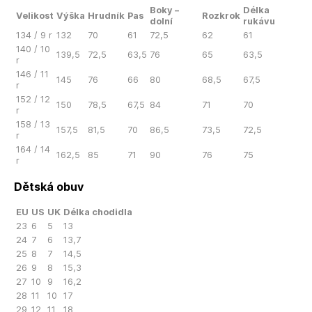
Boky –
Délka
Velikost
Výška
Hrudník
Pas
Rozkrok
dolní
rukávu
134 / 9 r
132
70
61
72,5
62
61
140 / 10
139,5
72,5
63,5
76
65
63,5
r
146 / 11
145
76
66
80
68,5
67,5
r
152 / 12
150
78,5
67,5
84
71
70
r
158 / 13
157,5
81,5
70
86,5
73,5
72,5
r
164 / 14
162,5
85
71
90
76
75
r
Dětská obuv
EU
US
UK
Délka chodidla
23
6
5
13
24
7
6
13,7
25
8
7
14,5
26
9
8
15,3
27
10
9
16,2
28
11
10
17
29
12
11
18