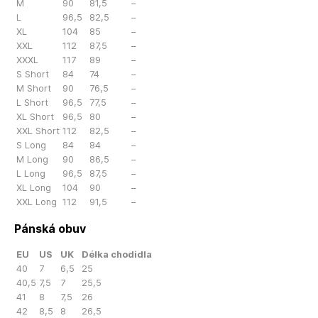
M
90
81,5
–
L
96,5
82,5
–
XL
104
85
–
XXL
112
87,5
–
XXXL
117
89
–
S Short
84
74
–
M Short
90
76,5
–
L Short
96,5
77,5
–
XL Short
96,5
80
–
XXL Short
112
82,5
–
S Long
84
84
–
M Long
90
86,5
–
L Long
96,5
87,5
–
XL Long
104
90
–
XXL Long
112
91,5
–
Pánská obuv
EU
US
UK
Délka chodidla
40
7
6,5
25
40,5
7,5
7
25,5
41
8
7,5
26
42
8,5
8
26,5