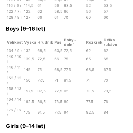
116 / 6 r
114,5
61
56
63,5
52
53,5
122 / 7 r
122
62
58,5
66
56
57
128 / 8 r
127
66
61
70
60
60
Boys (9–16 let)
Boky –
Délka
Velikost
Výška
Hrudník
Pas
Rozkrok
dolní
rukávu
134 / 9 r
132
68,5
63,5
72,5
62
62
140 / 10
139,5
72,5
66
75
65
65
r
146 / 11
145
75
68,5
77,5
68,5
67,5
r
152 / 12
150
77,5
71
81,5
71
70
r
158 / 13
157,5
82,5
72,5
85
73,5
73,5
r
164 / 14
162,5
86,5
73,5
89
77,5
76
r
176 / 16
175
91,5
77,5
94
82,5
84
r
Girls (9–14 let)