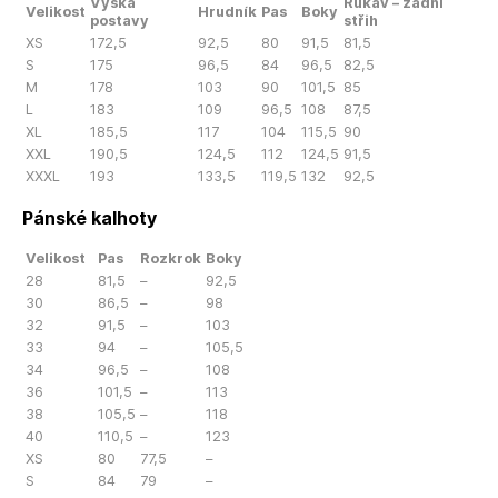
Výška
Rukáv – zadní
Velikost
Hrudník
Pas
Boky
postavy
střih
XS
172,5
92,5
80
91,5
81,5
S
175
96,5
84
96,5
82,5
M
178
103
90
101,5
85
L
183
109
96,5
108
87,5
XL
185,5
117
104
115,5
90
XXL
190,5
124,5
112
124,5
91,5
XXXL
193
133,5
119,5
132
92,5
Pánské kalhoty
Velikost
Pas
Rozkrok
Boky
28
81,5
–
92,5
30
86,5
–
98
32
91,5
–
103
33
94
–
105,5
34
96,5
–
108
36
101,5
–
113
38
105,5
–
118
40
110,5
–
123
XS
80
77,5
–
S
84
79
–