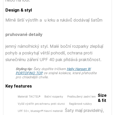
Design & styl
Mírně širší výstřih a
u krku a rukávů dodávají šatům
pruhované detaily
jemný námořnický styl. Malé boční rozparky zlepšují
pohyb a poskytují větší pohodlí, ochrana proti
slunečnímu záření UPF 40 pak přidává praktičnost.
Styling tip:
Šaty doplňte tričkem
Helly Hansen W
PORTOFINO TOP
ze stejné kolekce, které přehodíte
pro chladnější chvíle.
Key features
Size
Materiál TACTEL®
Boční rozparky
Prodloužený zadní lem
& fit
Vyšší výstřih pro ochranu proti slunci
Raglánové rukávy
Šaty mají pravidelný,
UPF 50+, bluesign® hlavní materiál