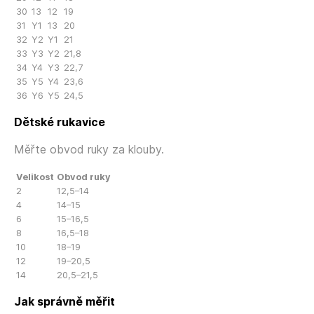
30
13
12
19
31
Y1
13
20
32
Y2
Y1
21
33
Y3
Y2
21,8
34
Y4
Y3
22,7
35
Y5
Y4
23,6
36
Y6
Y5
24,5
Dětské rukavice
Měřte obvod ruky za klouby.
Velikost
Obvod ruky
2
12,5–14
4
14–15
6
15–16,5
8
16,5–18
10
18–19
12
19–20,5
14
20,5–21,5
Jak správně měřit