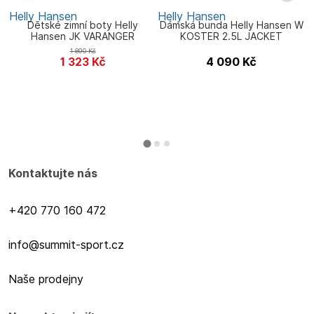
Helly Hansen
Helly Hansen
H
Dětské zimní boty Helly
Dámská bunda Helly Hansen W
Hansen JK VARANGER
KOSTER 2.5L JACKET
INSULATED
1 890
Kč
1 323
Kč
4 090
Kč
Kontaktujte nás
+420 770 160 472
info@summit-sport.cz
Naše prodejny