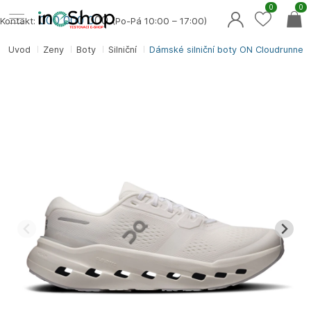
0
0
000 000 0
00
Kontakt:
(Po-Pá 10:00 – 17:00)
Úvod
Ženy
Boty
Silniční
Dámské silniční boty ON Cloudrunner 