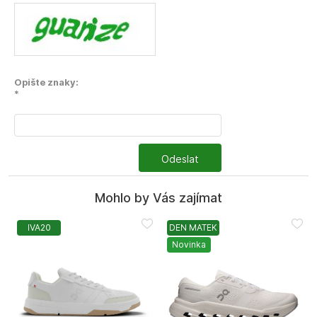
Opište znaky:
*
Odeslat
Mohlo by Vás zajímat
IVA20
DEN MATEK
Novinka