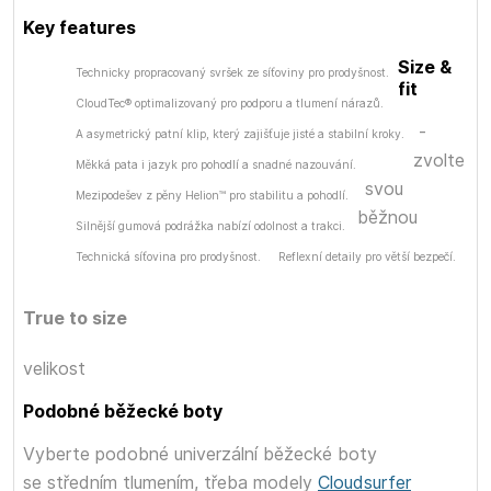
Key features
Size &
Technicky propracovaný svršek ze síťoviny pro prodyšnost.
fit
CloudTec® optimalizovaný pro podporu a tlumení nárazů.
-
A asymetrický patní klip, který zajišťuje jisté a stabilní kroky.
zvolte
Měkká pata i jazyk pro pohodlí a snadné nazouvání.
svou
Mezipodešev z pěny Helion™ pro stabilitu a pohodlí.
běžnou
Silnější gumová podrážka nabízí odolnost a trakci.
Technická síťovina pro prodyšnost.
Reflexní detaily pro větší bezpečí.
True to size
velikost
Podobné běžecké boty
Vyberte podobné univerzální běžecké boty
se středním tlumením, třeba modely
Cloudsurfer