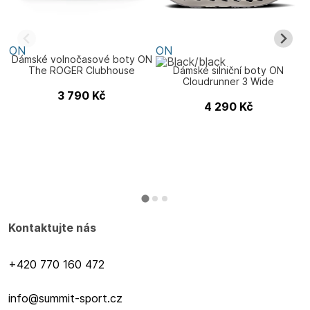
ON
ON
Dámské volnočasové boty ON
The ROGER Clubhouse
Dámské silniční boty ON
Cloudrunner 3 Wide
3 790
Kč
4 290
Kč
Kontaktujte nás
+420 770 160 472
info@summit-sport.cz