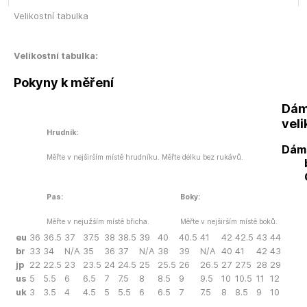
Velikostní tabulka
Velikostní tabulka:
Pokyny k měření
Dám
veli
Hrudník:
Dám
Měřte v nejširším místě hrudníku. Měřte délku bez rukávů.
Pas:
Boky:
Měřte v nejužším místě břicha.
Měřte v nejširším místě boků.
eu
36
36.5
37
37.5
38
38.5
39
40
40.5
41
42
42.5
43
44
br
33
34
N/A
35
36
37
N/A
38
39
N/A
40
41
42
43
jp
22
22.5
23
23.5
24
24.5
25
25.5
26
26.5
27
27.5
28
29
us
5
5.5
6
6.5
7
7.5
8
8.5
9
9.5
10
10.5
11
12
uk
3
3.5
4
4.5
5
5.5
6
6.5
7
7.5
8
8.5
9
10