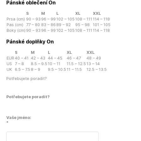
Pánské oblečení On
S
M
L
XL
XXL
Prsa (cm)
90 – 93
96 – 99
102 – 105
108 – 111
114 – 118
Pas (cm)
77 – 80
83 – 86
89 – 92
95 – 98
101 – 105
Boky (cm)
90 – 93
96 – 99
102 – 105
108 – 111
114 – 118
Pánské doplňky On
S
M
L
XL
XXL
EUR
40 – 41
42 – 43
44 – 45
46 – 47
48 – 49
US
7 – 8
8.5 – 9.5
10 – 11
11.5 – 12.5
13 – 14
UK
6.5 – 7.5
8 – 9
9.5 – 10.5
11 – 11.5
12.5 – 13.5
Potřebujete poradit?
Potřebujete poradit?
Vaše jméno:
*