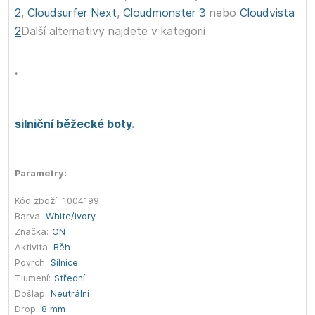
2
,
Cloudsurfer Next
,
Cloudmonster 3
nebo
Cloudvista
2
Další alternativy najdete v kategorii
.
silniční běžecké boty
.
Parametry:
Kód zboží:
1004199
Barva:
White/ivory
Značka:
ON
Aktivita:
Běh
Povrch:
Silnice
Tlumení:
Střední
Došlap:
Neutrální
Drop:
8 mm