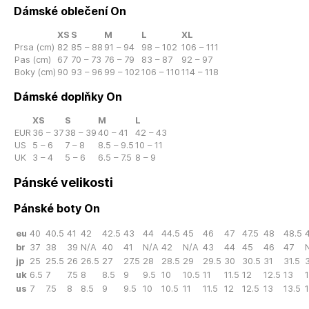
Dámské oblečení On
XS
S
M
L
XL
Prsa (cm)
82
85 – 88
91 – 94
98 – 102
106 – 111
Pas (cm)
67
70 – 73
76 – 79
83 – 87
92 – 97
Boky (cm)
90
93 – 96
99 – 102
106 – 110
114 – 118
Dámské doplňky On
XS
S
M
L
EUR
36 – 37
38 – 39
40 – 41
42 – 43
US
5 – 6
7 – 8
8.5 – 9.5
10 – 11
UK
3 – 4
5 – 6
6.5 – 7.5
8 – 9
Pánské velikosti
Pánské boty On
eu
40
40.5
41
42
42.5
43
44
44.5
45
46
47
47.5
48
48.5
br
37
38
39
N/A
40
41
N/A
42
N/A
43
44
45
46
47
jp
25
25.5
26
26.5
27
27.5
28
28.5
29
29.5
30
30.5
31
31.5
3
uk
6.5
7
7.5
8
8.5
9
9.5
10
10.5
11
11.5
12
12.5
13
us
7
7.5
8
8.5
9
9.5
10
10.5
11
11.5
12
12.5
13
13.5