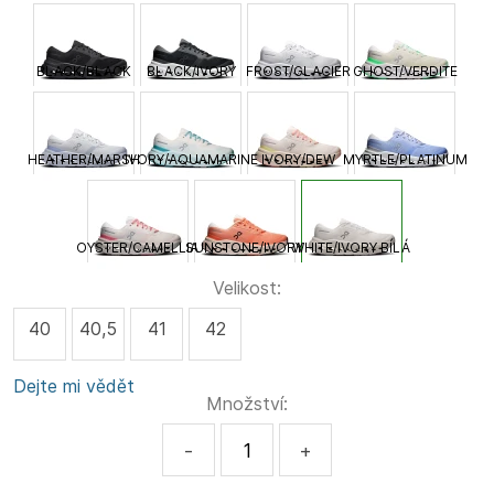
BLACK/BLACK
BLACK/IVORY
FROST/GLACIER
GHOST/VERDITE
HEATHER/MARSH
IVORY/AQUAMARINE
IVORY/DEW
MYRTLE/PLATINUM
OYSTER/CAMELLIA
SUNSTONE/IVORY
WHITE/IVORY BÍLÁ
Velikost:
40
40,5
41
42
Dejte mi vědět
Množství:
-
+