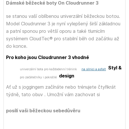
Dámské běžecké boty On Cloudrunner 3
se stanou vaší oblíbenou univerzální běžeckou botou.
Model Cloudrunner 3 je nyní vylepšený širší základnou
a patní sponou pro větší oporu a také tlumicím
systémem CloudTec® pro stabilní běh od začátku až
do konce.
Pro koho jsou Cloudrunner 3 vhodné
Styl &
univerzální bota pro každodenní trénink
na silnici a asfalt
design
pro začátečníky i pokročilé
Ať už s joggingem začínáte nebo trénujete čtyřikrát
týdně, tato obuv
. Umožní vám zachovat si
posílí vaši běžeckou sebedůvěru