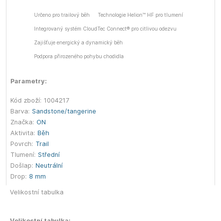
Určeno pro trailový běh
Technologie Helion™ HF pro tlumení
Integrovaný systém CloudTec Connect® pro citlivou odezvu
Zajišťuje energický a dynamický běh
Podpora přirozeného pohybu chodidla
Parametry:
Kód zboží:
1004217
Barva:
Sandstone/tangerine
Značka:
ON
Aktivita:
Běh
Povrch:
Trail
Tlumení:
Střední
Došlap:
Neutrální
Drop:
8 mm
Velikostní tabulka
Velikostní tabulka: