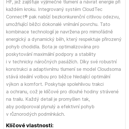
HF, jež zajišťuje výjimečné tlumení a návrat energie při
každém kroku. Integrovaný systém CloudTec
Connect® pak nabízí bezkonkurenční citlivou odezvu,
umožňující běžci dokonalé vnímání povrchu. Tato
kombinace technologií je navržena pro mimořádně
energický a dynamický běh, který respektuje přirozený
pohyb chodidla. Bota je optimalizována pro
poskytování maximální podpory a stability
i v technicky náročných pasážích. Díky své robustní
konstrukci a adaptivnímu tlumení se model Cloudsoma
stává ideální volbou pro běžce hledající optimální
výkon a komfort. Poskytuje spolehlivou trakci
a ochranu, což je klíčové pro dlouhé hodiny strávené
na trailu. Každý detail je promyšlen tak,
aby podporoval plynulý a efektivní pohyb
v různorodých podmínkách.
Klíčové vlastnosti: