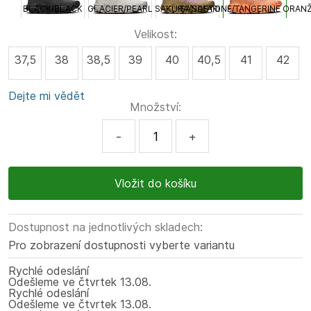
BLACK/BLACK
GLACIER/PEARL
SAKURA/SAFARI
SANDSTONE/TANGERINE ORAN
Velikost:
37,5
38
38,5
39
40
40,5
41
42
Dejte mi vědět
Množství:
-
+
Dostupnost na jednotlivých skladech:
Pro zobrazení dostupnosti vyberte variantu
Rychlé odeslání
Odešleme
ve čtvrtek
13.08.
Rychlé odeslání
Odešleme
ve čtvrtek
13.08.