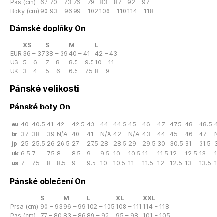
Pas (cm)
67
70 – 73
76 – 79
83 – 87
92 – 97
Boky (cm)
90
93 – 96
99 – 102
106 – 110
114 – 118
Dámské doplňky On
XS
S
M
L
EUR
36 – 37
38 – 39
40 – 41
42 – 43
US
5 – 6
7 – 8
8.5 – 9.5
10 – 11
UK
3 – 4
5 – 6
6.5 – 7.5
8 – 9
Pánské velikosti
Pánské boty On
eu
40
40.5
41
42
42.5
43
44
44.5
45
46
47
47.5
48
48.5
br
37
38
39
N/A
40
41
N/A
42
N/A
43
44
45
46
47
jp
25
25.5
26
26.5
27
27.5
28
28.5
29
29.5
30
30.5
31
31.5
3
uk
6.5
7
7.5
8
8.5
9
9.5
10
10.5
11
11.5
12
12.5
13
us
7
7.5
8
8.5
9
9.5
10
10.5
11
11.5
12
12.5
13
13.5
Pánské oblečení On
S
M
L
XL
XXL
Prsa (cm)
90 – 93
96 – 99
102 – 105
108 – 111
114 – 118
Pas (cm)
77 – 80
83 – 86
89 – 92
95 – 98
101 – 105