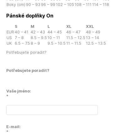
Boky (cm)
90 – 93
96 – 99
102 – 105
108 – 111
114 – 118
Pánské doplňky On
S
M
L
XL
XXL
EUR
40 – 41
42 – 43
44 – 45
46 – 47
48 – 49
US
7 – 8
8.5 – 9.5
10 – 11
11.5 – 12.5
13 – 14
UK
6.5 – 7.5
8 – 9
9.5 – 10.5
11 – 11.5
12.5 – 13.5
Potřebujete poradit?
Potřebujete poradit?
Vaše jméno:
*
E-mail:
*