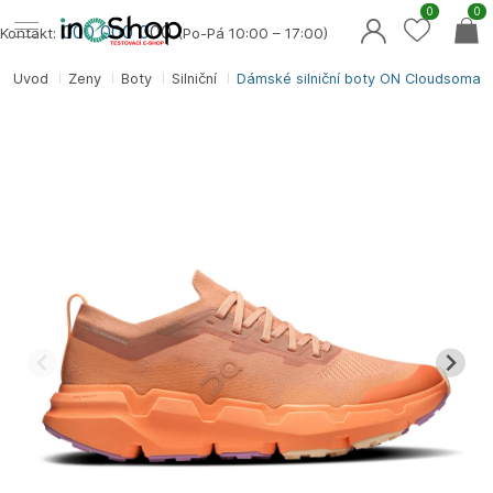
0
0
000 000 0
00
Kontakt:
(Po-Pá 10:00 – 17:00)
Úvod
Ženy
Boty
Silniční
Dámské silniční boty ON Cloudsoma