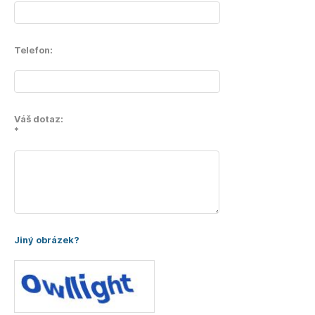
Telefon:
Váš dotaz:
*
Jiný obrázek?