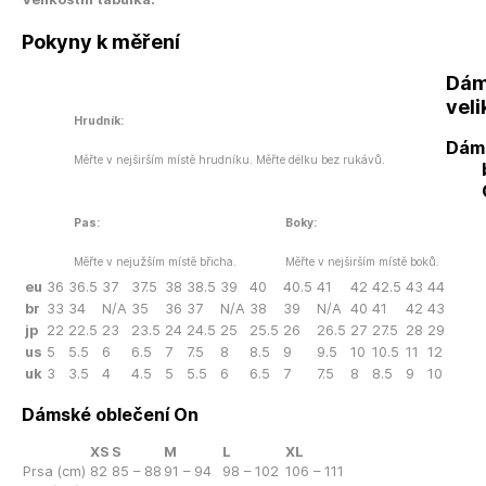
Pokyny k měření
Dám
veli
Hrudník:
Dám
Měřte v nejširším místě hrudníku. Měřte délku bez rukávů.
Pas:
Boky:
Měřte v nejužším místě břicha.
Měřte v nejširším místě boků.
eu
36
36.5
37
37.5
38
38.5
39
40
40.5
41
42
42.5
43
44
br
33
34
N/A
35
36
37
N/A
38
39
N/A
40
41
42
43
jp
22
22.5
23
23.5
24
24.5
25
25.5
26
26.5
27
27.5
28
29
us
5
5.5
6
6.5
7
7.5
8
8.5
9
9.5
10
10.5
11
12
uk
3
3.5
4
4.5
5
5.5
6
6.5
7
7.5
8
8.5
9
10
Dámské oblečení On
XS
S
M
L
XL
Prsa (cm)
82
85 – 88
91 – 94
98 – 102
106 – 111