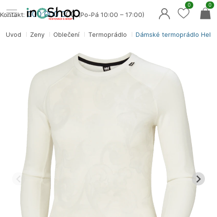
0
0
000 000 0
00
Kontakt:
(Po-Pá 10:00 – 17:00)
Úvod
Ženy
Oblečení
Termoprádlo
Dámské termoprádlo Hell