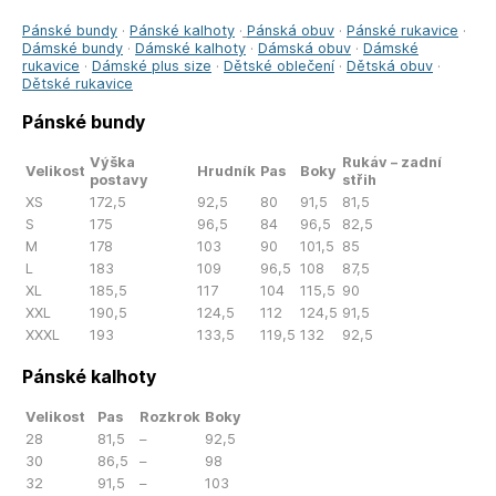
Pánské bundy
·
Pánské kalhoty
·
Pánská obuv
·
Pánské rukavice
·
Dámské bundy
·
Dámské kalhoty
·
Dámská obuv
·
Dámské
rukavice
·
Dámské plus size
·
Dětské oblečení
·
Dětská obuv
·
Dětské rukavice
Pánské bundy
Výška
Rukáv – zadní
Velikost
Hrudník
Pas
Boky
postavy
střih
XS
172,5
92,5
80
91,5
81,5
S
175
96,5
84
96,5
82,5
M
178
103
90
101,5
85
L
183
109
96,5
108
87,5
XL
185,5
117
104
115,5
90
XXL
190,5
124,5
112
124,5
91,5
XXXL
193
133,5
119,5
132
92,5
Pánské kalhoty
Velikost
Pas
Rozkrok
Boky
28
81,5
–
92,5
30
86,5
–
98
32
91,5
–
103