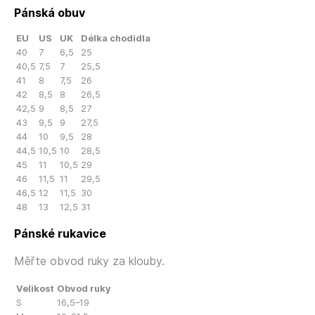
Pánská obuv
EU
US
UK
Délka chodidla
40
7
6,5
25
40,5
7,5
7
25,5
41
8
7,5
26
42
8,5
8
26,5
42,5
9
8,5
27
43
9,5
9
27,5
44
10
9,5
28
44,5
10,5
10
28,5
45
11
10,5
29
46
11,5
11
29,5
46,5
12
11,5
30
48
13
12,5
31
Pánské rukavice
Měřte obvod ruky za klouby.
Velikost
Obvod ruky
S
16,5–19