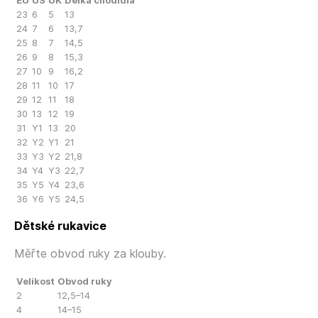
EU
US
UK
Délka chodidla
23
6
5
13
24
7
6
13,7
25
8
7
14,5
26
9
8
15,3
27
10
9
16,2
28
11
10
17
29
12
11
18
30
13
12
19
31
Y1
13
20
32
Y2
Y1
21
33
Y3
Y2
21,8
34
Y4
Y3
22,7
35
Y5
Y4
23,6
36
Y6
Y5
24,5
Dětské rukavice
Měřte obvod ruky za klouby.
Velikost
Obvod ruky
2
12,5–14
4
14–15