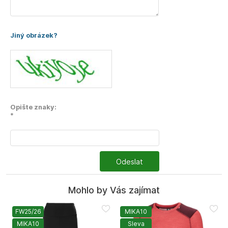
Jiný obrázek?
Opište znaky:
*
Odeslat
Mohlo by Vás zajímat
FW25/26
MIKA10
MIKA10
Sleva