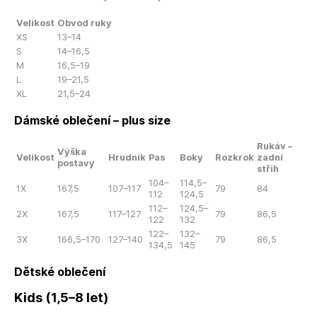
Velikost
Obvod ruky
XS
13–14
S
14–16,5
M
16,5–19
L
19–21,5
XL
21,5–24
Dámské oblečení – plus size
Rukáv –
Výška
Velikost
Hrudník
Pas
Boky
Rozkrok
zadní
postavy
střih
104–
114,5–
1X
167,5
107–117
79
84
112
124,5
112–
124,5–
2X
167,5
117–127
79
86,5
122
132
122–
132–
3X
166,5–170
127–140
79
86,5
134,5
145
Dětské oblečení
Kids (1,5–8 let)