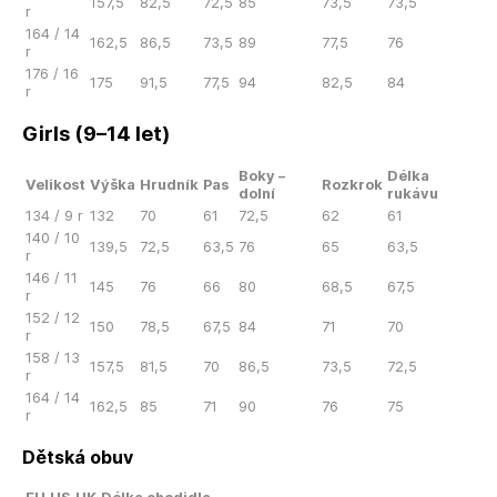
157,5
82,5
72,5
85
73,5
73,5
r
164 / 14
162,5
86,5
73,5
89
77,5
76
r
176 / 16
175
91,5
77,5
94
82,5
84
r
Girls (9–14 let)
Boky –
Délka
Velikost
Výška
Hrudník
Pas
Rozkrok
dolní
rukávu
134 / 9 r
132
70
61
72,5
62
61
140 / 10
139,5
72,5
63,5
76
65
63,5
r
146 / 11
145
76
66
80
68,5
67,5
r
152 / 12
150
78,5
67,5
84
71
70
r
158 / 13
157,5
81,5
70
86,5
73,5
72,5
r
164 / 14
162,5
85
71
90
76
75
r
Dětská obuv