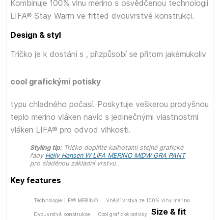
Kombinuje 100% vlnu merino s osvědčenou technologií
LIFA® Stay Warm ve fitted dvouvrstvé konstrukci.
Design & styl
Tričko je k dostání s
, přizpůsobí se přitom jakémukoliv
cool grafickými potisky
typu chladného počasí. Poskytuje veškerou prodyšnou
teplo merino vláken navíc s jedinečnými vlastnostmi
vláken LIFA® pro odvod vlhkosti.
Styling tip:
Tričko doplňte kalhotami stejné grafické
řady
Helly Hansen W LIFA MERINO MIDW GRA PANT
pro sladěnou základní vrstvu.
Key features
Technologie LIFA® MERINO
Vnější vrstva ze 100% vlny merino
Size & fit
Dvouvrstvá konstrukce
Cool grafické potisky