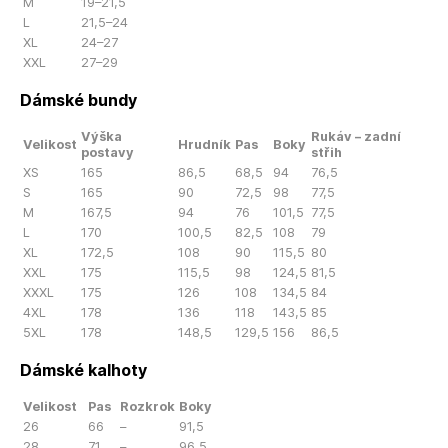
M
19–21,5
L
21,5–24
XL
24–27
XXL
27–29
Dámské bundy
Výška
Rukáv – zadní
Velikost
Hrudník
Pas
Boky
postavy
střih
XS
165
86,5
68,5
94
76,5
S
165
90
72,5
98
77,5
M
167,5
94
76
101,5
77,5
L
170
100,5
82,5
108
79
XL
172,5
108
90
115,5
80
XXL
175
115,5
98
124,5
81,5
XXXL
175
126
108
134,5
84
4XL
178
136
118
143,5
85
5XL
178
148,5
129,5
156
86,5
Dámské kalhoty
Velikost
Pas
Rozkrok
Boky
26
66
–
91,5
28
71
–
96,5