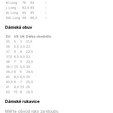
M Long
76
84
–
L Long
82,5
85
–
XL Long
90
85
–
XXL Long
98
86,5
–
Dámská obuv
EU
US
UK
Délka chodidla
35
5
3
21,5
36
5,5
3,5
22
37
6
4
22,5
37,5
6,5
4,5
23
38
7
5
23,5
38,7
7,5
5,5
24
39,3
8
6
24,5
40
8,5
6,5
25
40,5
9
7
25,5
41
9,5
7,5
26
42
10
8
26,5
Dámské rukavice
Měřte obvod ruky za klouby.