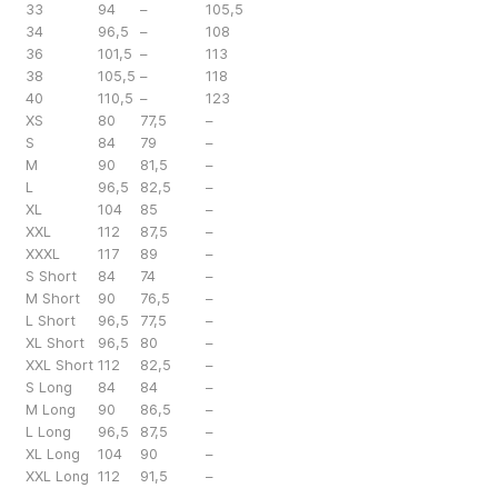
33
94
–
105,5
34
96,5
–
108
36
101,5
–
113
38
105,5
–
118
40
110,5
–
123
XS
80
77,5
–
S
84
79
–
M
90
81,5
–
L
96,5
82,5
–
XL
104
85
–
XXL
112
87,5
–
XXXL
117
89
–
S Short
84
74
–
M Short
90
76,5
–
L Short
96,5
77,5
–
XL Short
96,5
80
–
XXL Short
112
82,5
–
S Long
84
84
–
M Long
90
86,5
–
L Long
96,5
87,5
–
XL Long
104
90
–
XXL Long
112
91,5
–