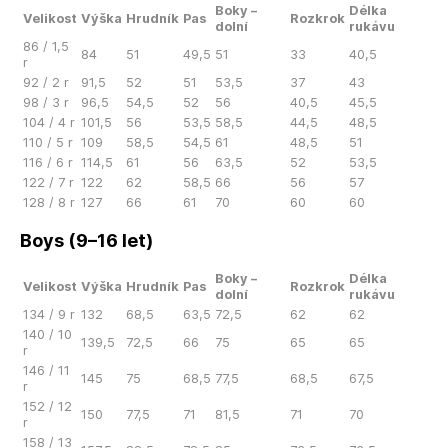
Boky –
Délka
Velikost
Výška
Hrudník
Pas
Rozkrok
dolní
rukávu
86 / 1,5
84
51
49,5
51
33
40,5
r
92 / 2 r
91,5
52
51
53,5
37
43
98 / 3 r
96,5
54,5
52
56
40,5
45,5
104 / 4 r
101,5
56
53,5
58,5
44,5
48,5
110 / 5 r
109
58,5
54,5
61
48,5
51
116 / 6 r
114,5
61
56
63,5
52
53,5
122 / 7 r
122
62
58,5
66
56
57
128 / 8 r
127
66
61
70
60
60
Boys (9–16 let)
Boky –
Délka
Velikost
Výška
Hrudník
Pas
Rozkrok
dolní
rukávu
134 / 9 r
132
68,5
63,5
72,5
62
62
140 / 10
139,5
72,5
66
75
65
65
r
146 / 11
145
75
68,5
77,5
68,5
67,5
r
152 / 12
150
77,5
71
81,5
71
70
r
158 / 13