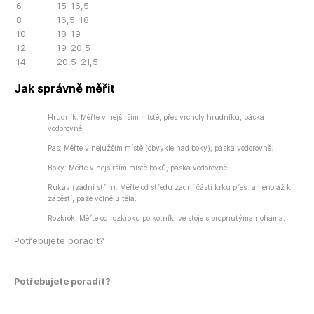
6
15–16,5
8
16,5–18
10
18–19
12
19–20,5
14
20,5–21,5
Jak správně měřit
Hrudník: Měřte v nejširším místě, přes vrcholy hrudníku, páska
vodorovně.
Pas: Měřte v nejužším místě (obvykle nad boky), páska vodorovně.
Boky: Měřte v nejširším místě boků, páska vodorovně.
Rukáv (zadní střih): Měřte od středu zadní části krku přes rameno až k
zápěstí, paže volně u těla.
Rozkrok: Měřte od rozkroku po kotník, ve stoje s propnutýma nohama.
Potřebujete poradit?
Potřebujete poradit?