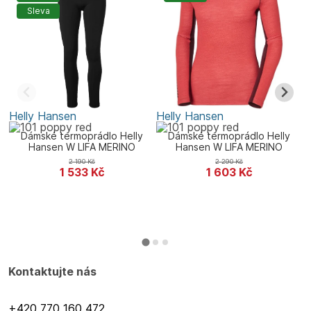
Sleva
Helly Hansen
Helly Hansen
D
Dámské termoprádlo Helly
Dámské termoprádlo Helly
Hansen W LIFA MERINO
Hansen W LIFA MERINO
MIDWEIGHT PANT
MIDWEIGHT CREW
2 190
Kč
2 290
Kč
1 533
Kč
1 603
Kč
Kontaktujte nás
+420 770 160 472