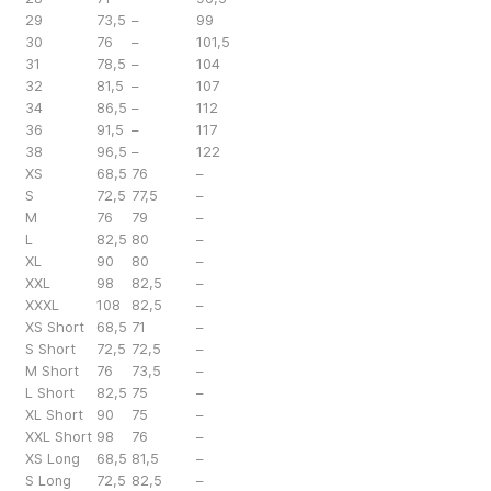
29
73,5
–
99
30
76
–
101,5
31
78,5
–
104
32
81,5
–
107
34
86,5
–
112
36
91,5
–
117
38
96,5
–
122
XS
68,5
76
–
S
72,5
77,5
–
M
76
79
–
L
82,5
80
–
XL
90
80
–
XXL
98
82,5
–
XXXL
108
82,5
–
XS Short
68,5
71
–
S Short
72,5
72,5
–
M Short
76
73,5
–
L Short
82,5
75
–
XL Short
90
75
–
XXL Short
98
76
–
XS Long
68,5
81,5
–
S Long
72,5
82,5
–