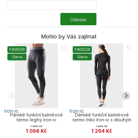
Odeslat
Mohlo by Vás zajímat
FW25/26
FW25/26
Sleva
Sleva
Iron-ic
Iron-ic
I
Pánské funkční kašmírové
Dámské funkční kašmírové
termo legíny Iron-ic
termo triko Iron-ic s dlouhým
r
rukávem
1 569
Kč
1 849
Kč
1 098
Kč
1 294
Kč