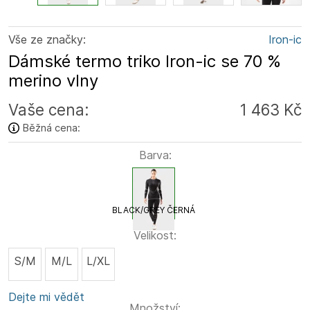
Vše ze značky:
Iron-ic
Dámské termo triko Iron-ic se 70 %
merino vlny
Vaše cena:
1 463 Kč
Běžná cena:
Barva:
BLACK/GREY ČERNÁ
Velikost:
S/M
M/L
L/XL
Dejte mi vědět
Množství: