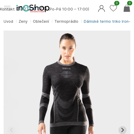
0
0
000 000 0
00
Kontakt:
(Po-Pá 10:00 – 17:00)
Úvod
Ženy
Oblečení
Termoprádlo
Dámské termo triko Iron-ic