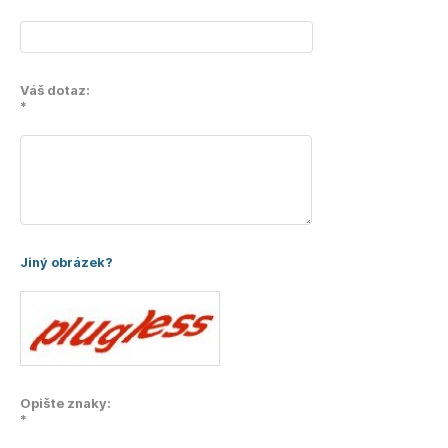
Váš dotaz:
*
Jiný obrázek?
Opište znaky:
*