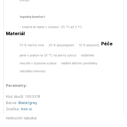
vlivům
tepelný komfort
- vhodné do teplot v rozmezí -25 °C až 5 °C..
Materiál
Péče
70 % merino vlna
20 % polypropylen
10 % polyamid
perte v pračce na 30 °C na jemný cyklus
nežehlete
nesušte v bubnové sušičce
nebělte bělícími prostředky
nečistěte chemicky
Parametry:
Kód zboží:
1003378
Barva:
Black/grey
Značka:
Iron-ic
Velikostní tabulka