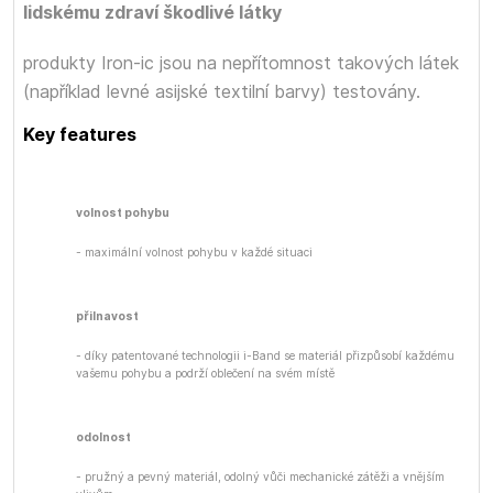
lidskému zdraví škodlivé látky
produkty Iron-ic jsou na nepřítomnost takových látek
(například levné asijské textilní barvy) testovány.
Key features
volnost pohybu
- maximální volnost pohybu v každé situaci
přilnavost
- díky patentované technologii i-Band se materiál přizpůsobí každému
vašemu pohybu a podrží oblečení na svém místě
odolnost
- pružný a pevný materiál, odolný vůči mechanické zátěži a vnějším