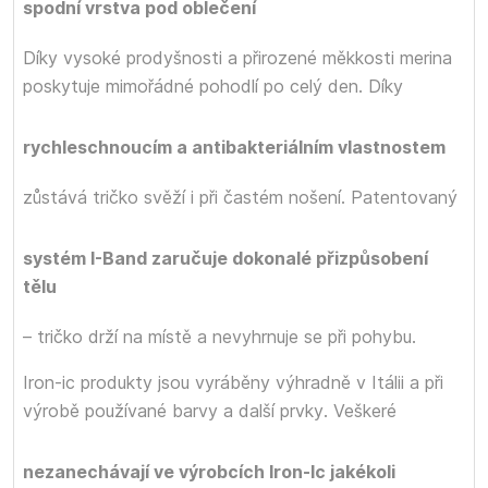
spodní vrstva pod oblečení
Díky vysoké prodyšnosti a přirozené měkkosti merina
poskytuje mimořádné pohodlí po celý den. Díky
rychleschnoucím a antibakteriálním vlastnostem
zůstává tričko svěží i při častém nošení. Patentovaný
systém I-Band zaručuje dokonalé přizpůsobení
tělu
– tričko drží na místě a nevyhrnuje se při pohybu.
Iron-ic produkty jsou vyráběny výhradně v Itálii a při
výrobě používané barvy a další prvky
. Veškeré
nezanechávají ve výrobcích Iron-Ic jakékoli