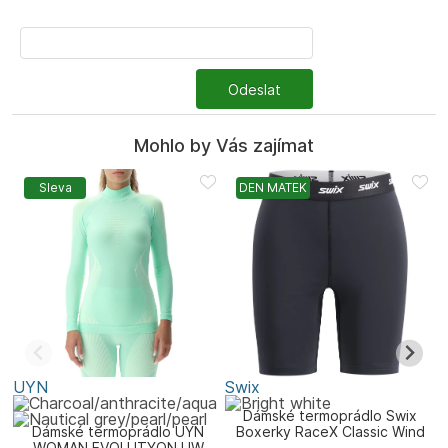
Odeslat
Mohlo by Vás zajímat
Sleva
DEN MATEK
UYN
Swix
J
Dámské termoprádlo Swix
Dámské termoprádlo UYN
Boxerky RaceX Classic Wind
WOMAN EVOLUTYON UW