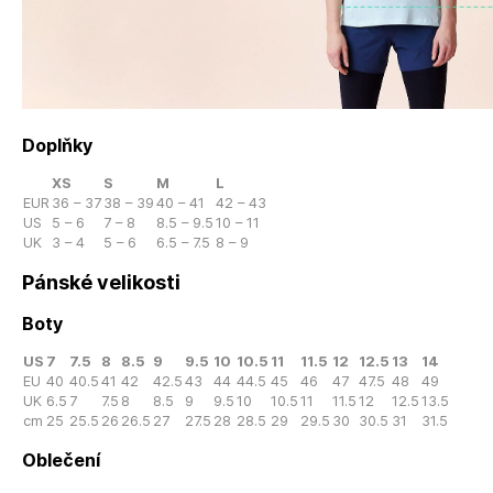
Doplňky
XS
S
M
L
EUR
36 – 37
38 – 39
40 – 41
42 – 43
US
5 – 6
7 – 8
8.5 – 9.5
10 – 11
UK
3 – 4
5 – 6
6.5 – 7.5
8 – 9
Pánské velikosti
Boty
US
7
7.5
8
8.5
9
9.5
10
10.5
11
11.5
12
12.5
13
14
EU
40
40.5
41
42
42.5
43
44
44.5
45
46
47
47.5
48
49
UK
6.5
7
7.5
8
8.5
9
9.5
10
10.5
11
11.5
12
12.5
13.5
cm
25
25.5
26
26.5
27
27.5
28
28.5
29
29.5
30
30.5
31
31.5
Oblečení