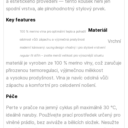
a estetického provedení — tento kousek není jen
spodní vrstva, ale plnohodnotný stylový prvek.
Key features
Materiál
100 % merino vlna pro optimální teplo a pohodlí
odolnost vůči zápachu a výjimečná prodyšnost
Vrchní
moderní károvaný
racing
design vhodný i pro stylové vrstvení
regular fit
střih – zvolte menší velikost pro výraznější siluetu
materiál je vyroben ze 100 % merino vlny, což zaručuje
přirozenou termoregulaci, výjimečnou měkkost
a vysokou prodyšnost. Vlna je navíc odolná vůči
zápachu a komfortní pro celodenní nošení.
Péče
Perte v pračce na jemný cyklus při maximálně 30 °C,
ideálně naruby. Používejte prací prostředek určený pro
vlněné prádlo, bez aviváže a bělicích složek. Nesužte