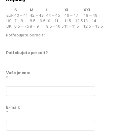
S
M
L
XL
XXL
EUR
40 – 41
42 – 43
44 – 45
46 – 47
48 – 49
US
7 – 8
8.5 – 9.5
10 – 11
11.5 – 12.5
13 – 14
UK
6.5 – 7.5
8 – 9
9.5 – 10.5
11 – 11.5
12.5 – 13.5
Potřebujete poradit?
Potřebujete poradit?
Vaše jméno:
*
E-mail:
*