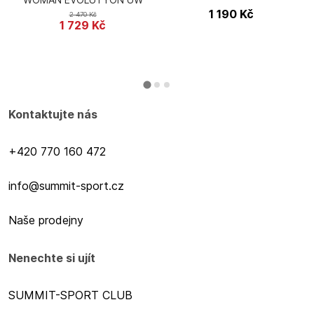
SHIRT LG_SL TURTLE NECK
1 190
Kč
2 470
Kč
1 729
Kč
Kontaktujte nás
+420 770 160 472
info@summit-sport.cz
Naše prodejny
Nenechte si ujít
SUMMIT-SPORT CLUB