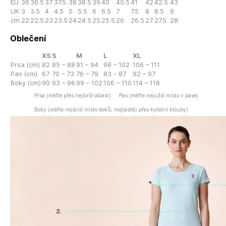
EU
36
36.5
37
37.5
38
38.5
39
40
40.5
41
42
42.5
43
UK
3
3.5
4
4.5
5
5.5
6
6.5
7
7.5
8
8.5
9
cm
22
22.5
23
23.5
24
24.5
25
25.5
26
26.5
27
27.5
28
Oblečení
XS
S
M
L
XL
Prsa (cm)
82
85 – 88
91 – 94
98 – 102
106 – 111
Pas (cm)
67
70 – 73
76 – 79
83 – 87
92 – 97
Boky (cm)
90
93 – 96
99 – 102
106 – 110
114 – 118
Prsa (měřte přes nejširší oblast)
Pas (měřte nejužší místo v pase)
Boky (měřte nejširší místo boků, nejčastěji přes kyčelní klouby)