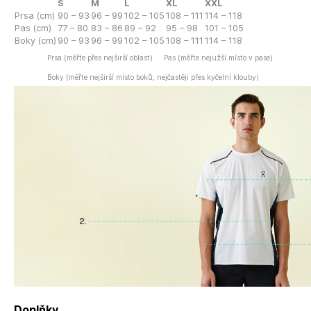
S
M
L
XL
XXL
Prsa (cm)
90 – 93
96 – 99
102 – 105
108 – 111
114 – 118
Pas (cm)
77 – 80
83 – 86
89 – 92
95 – 98
101 – 105
Boky (cm)
90 – 93
96 – 99
102 – 105
108 – 111
114 – 118
Prsa (měřte přes nejširší oblast)
Pas (měřte nejužší místo v pase)
Boky (měřte nejširší místo boků, nejčastěji přes kyčelní klouby)
Doplňky