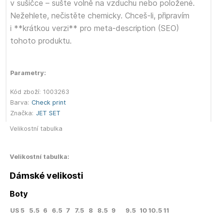
v sušičce – sušte volně na vzduchu nebo položené.
Nežehlete, nečistěte chemicky. Chceš-li, připravím
i **krátkou verzi** pro meta-description (SEO)
tohoto produktu.
Parametry:
Kód zboží:
1003263
Barva:
Check print
Značka:
JET SET
Velikostní tabulka
Velikostní tabulka:
Dámské velikosti
Boty
US
5
5.5
6
6.5
7
7.5
8
8.5
9
9.5
10
10.5
11