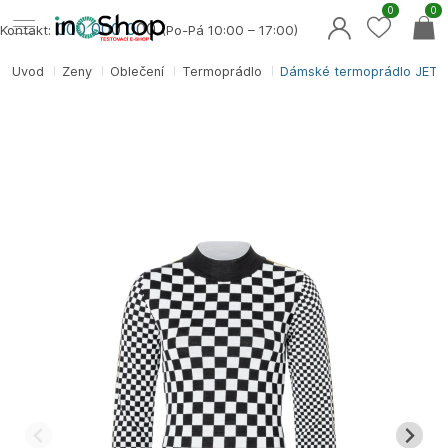
0
0
000 000 0
00
Kontakt:
(Po-Pá 10:00 – 17:00)
Úvod
Ženy
Oblečení
Termoprádlo
Dámské termoprádlo JET S