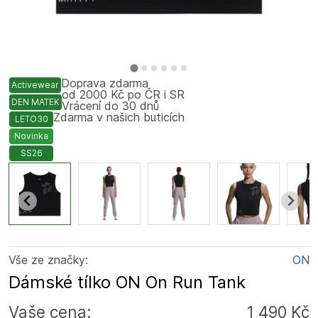
Doprava zdarma
Activewear
od 2000 Kč po ČR i SR
DEN MATEK
Vrácení do 30 dnů
Zdarma v našich buticích
LETO30
Novinka
SS26
Vše ze značky:
ON
Dámské tílko ON On Run Tank
Vaše cena:
1 490 Kč