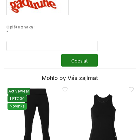
Opište znaky:
*
Odeslat
Mohlo by Vás zajímat
Activewear
LETO30
Novinka