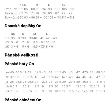
XS
S
M
L
XL
Prsa (cm)
82
85 – 88
91 – 94
98 – 102
106 – 111
Pas (cm)
67
70 – 73
76 – 79
83 – 87
92 – 97
Boky (cm)
90
93 – 96
99 – 102
106 – 110
114 – 118
Dámské doplňky On
XS
S
M
L
EUR
36 – 37
38 – 39
40 – 41
42 – 43
US
5 – 6
7 – 8
8.5 – 9.5
10 – 11
UK
3 – 4
5 – 6
6.5 – 7.5
8 – 9
Pánské velikosti
Pánské boty On
eu
40
40.5
41
42
42.5
43
44
44.5
45
46
47
47.5
48
48.5
br
37
38
39
N/A
40
41
N/A
42
N/A
43
44
45
46
47
jp
25
25.5
26
26.5
27
27.5
28
28.5
29
29.5
30
30.5
31
31.5
3
uk
6.5
7
7.5
8
8.5
9
9.5
10
10.5
11
11.5
12
12.5
13
us
7
7.5
8
8.5
9
9.5
10
10.5
11
11.5
12
12.5
13
13.5
Pánské oblečení On