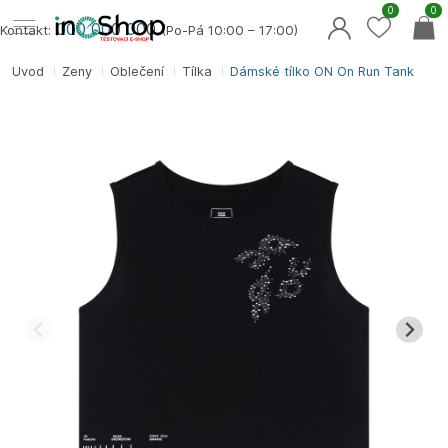
0
0
000 000 0
00
Kontakt:
(Po-Pá 10:00 – 17:00)
Úvod
Ženy
Oblečení
Tílka
Dámské tílko ON On Run Tank