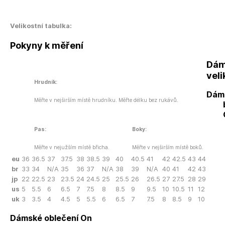
Velikostní tabulka:
Pokyny k měření
Dám
veli
Hrudník:
Dám
Měřte v nejširším místě hrudníku. Měřte délku bez rukávů.
Pas:
Boky:
Měřte v nejužším místě břicha.
Měřte v nejširším místě boků.
eu
36
36.5
37
37.5
38
38.5
39
40
40.5
41
42
42.5
43
44
br
33
34
N/A
35
36
37
N/A
38
39
N/A
40
41
42
43
jp
22
22.5
23
23.5
24
24.5
25
25.5
26
26.5
27
27.5
28
29
us
5
5.5
6
6.5
7
7.5
8
8.5
9
9.5
10
10.5
11
12
uk
3
3.5
4
4.5
5
5.5
6
6.5
7
7.5
8
8.5
9
10
Dámské oblečení On