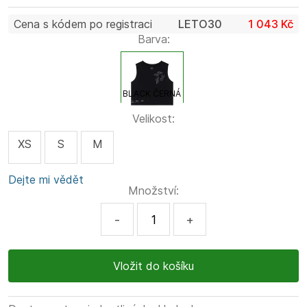
Cena s kódem po registraci
LETO30
1 043 Kč
Barva:
BLACK ČERNÁ
Velikost:
XS
S
M
Dejte mi vědět
Množství:
-
+