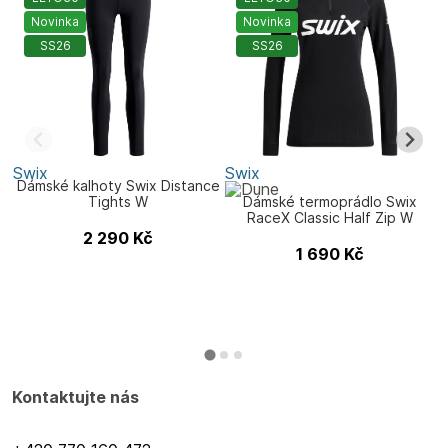
Novinka
Novinka
SS26
SS26
Swix
Swix
S
Dámské kalhoty Swix Distance
D
Tights W
Dámské termoprádlo Swix
RaceX Classic Half Zip W
2 290
Kč
1 690
Kč
Kontaktujte nás