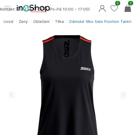
0
0
000 000 0
00
Kontakt:
(Po-Pá 10:00 – 17:00)
Úvod
Ženy
Oblečení
Tílka
Dámské tílko Swix Position Tankto