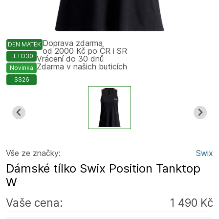
Doprava zdarma
DEN MATEK
od 2000 Kč po ČR i SR
LETO30
Vrácení do 30 dnů
Zdarma v našich buticích
Novinka
SS26
Vše ze značky:
Swix
Dámské tílko Swix Position Tanktop
W
Vaše cena:
1 490 Kč