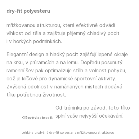
dry-fit polyesteru
mřížkovanou strukturou, která efektivně odvádí
vlhkost od těla a zajišťuje příjemný chladivý pocit
i v horkých podmínkách.
Elegantní design a hladký pocit zajišťují lepené okraje
na krku, v průramcích a na lemu. Dopředu posunutý
ramenní šev pak optimalizuje střih a volnost pohybu,
což je klíčové pro dynamické sportovní aktivity.
Zvýšená odolnost v namáhaných místech dodává
tílku potřebnou životnost.
Od tréninku po závod, toto tílko
splní vaše nejvyšší očekávání.
Klíčové vlastnosti:
Lehký a prodyšný dry-fit polyester s mřížkovanou strukturou