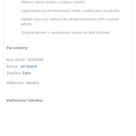
Efektivní odvod vlhkosti a chladivý komfort
Lepené okraje pro minimalistický vzhled a hladký pocit na pokožce
Dopředu posunutý ramenní šev pro optimalizovaný střih a volnost
pohybu
Zvýšená odolnost v namáhaných zónách pro delší životnost
Parametry:
Kód zboží:
1004046
Barva:
Jet black
Značka:
Swix
Velikostní tabulka
Velikostní tabulka: