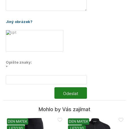
Jiný obrázek?
Opište znaky:
*
Odeslat
Mohlo by Vás zajímat
DEN MATEK
DEN MATEK
LETO30
LETO30